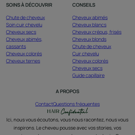
SOINS À DÉCOUVRIR
CONSEILS
Chute de cheveux
Cheveux abimés
Soin cuir chevelu
Cheveux blancs
Cheveux secs
Cheveux crépus, frisés
Cheveux abimés,
Cheveux blonds
cassants
Chute de cheveux
Cheveux colorés
Cuir chevelu
Cheveux ternes
Cheveux colorés
Cheveux secs
Guide capillaire
A PROPOS
Contact
Questions fréquentes
Ici, nous vous écoutons, vous nous racontez, nous vous
inspirons. Le cheveu pousse avec vos stories, vos