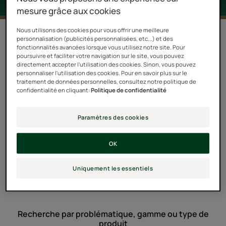
mesure grâce aux cookies
Nous utilisons des cookies pour vous offrir une meilleure
1 résultat pour "Shampoing sec"
personnalisation (publicités personnalisées, etc...) et des
fonctionnalités avancées lorsque vous utilisez notre site. Pour
poursuivre et faciliter votre navigation sur le site, vous pouvez
Shampooing
directement accepter l'utilisation des cookies. Sinon, vous pouvez
sec
personnaliser l'utilisation des cookies. Pour en savoir plus sur le
invisible
traitement de données personnelles, consultez notre politique de
confidentialité en cliquant:
Politique de confidentialité
Paramètres des cookies
OK
NATURIA
Uniquement les essentiels
Shampooing sec invisible
Recherche par problématique, gamme ou type de
produit