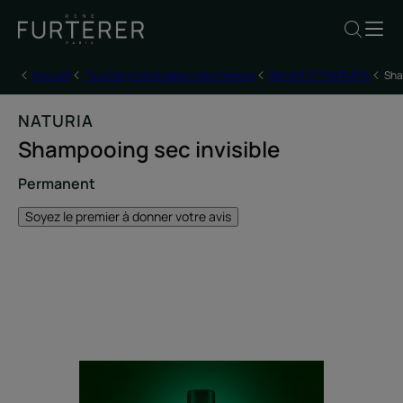
Accueil
Tous les produits pour vos cheveux
Soins BIO** NATURIA
Sha
NATURIA
Shampooing sec invisible
Permanent
Soyez le premier à donner votre avis