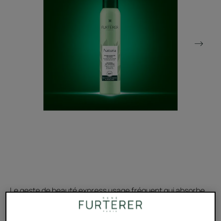
Le geste de beauté express usage fréquent qui absorbe
instantanément le sébum. Pour un résultat naturel, sans
aucun résidu.