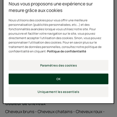
Nous vous proposons une expérience sur
mesure grâce aux cookies
Zéro résidu, formule d'origine naturelle à 99%* sans
silicone.
Nous utilisons des cookies pour vous offrir une meilleure
personnalisation (publicités personnalisées, etc...) et des
*hors gaz propulseurs.
fonctionnalités avancées lorsque vous utilisez notre site. Pour
poursuivre et faciliter votre navigation sur le site, vous pouvez
Les cheveux retrouvent légèreté et volume. Résultat
directement accepter l'utilisation des cookies. Sinon, vous pouvez
personnaliser l'utilisation des cookies. Pour en savoir plus sur le
naturel grâce aux pigments nude, sans aucun résidu.
traitement de données personnelles, consultez notre politique de
confidentialité en cliquant:
Politique de confidentialité
Aérosol
Aérosol
200ml
Paramètres des cookies
Utilisable par
OK
Adultes
Uniquement les essentiels
Couleur de cheveux
Cheveux bruns - Cheveux chatains - Cheveux roux -