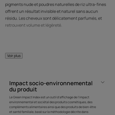
pigments nude et poudres naturelles de riz ultra-fines
offrent un résultat invisible et naturel sans aucun
résidu. Les cheveux sont délicatement parfumés, et
retrouvent volume et légèreté.
LE MOT DE L’EXPERT
Voir plus
Geste beauté express :
Impact socio-environnemental
rafraichit la chevelure entre
du produit
deux shampooings et fini
Le Green Impact Index est un outil d’affichage de l’impact
invisible.
environnemental et sociétal des produits cosmétiques, des
compléments alimentaires ainsi que des produits de bien-être
et santé familiale, basé sur la méthodologie décrite dans