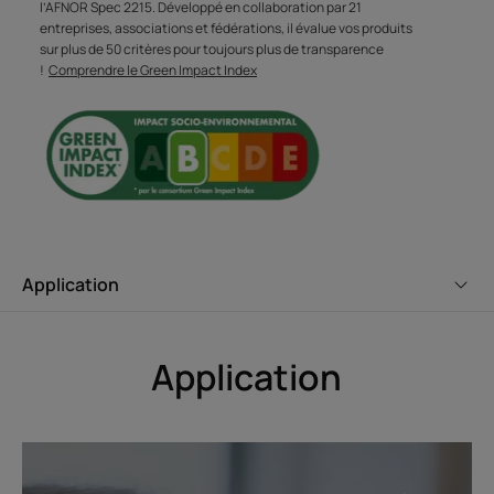
l’AFNOR Spec 2215. Développé en collaboration par 21
entreprises, associations et fédérations, il évalue vos produits
sur plus de 50 critères pour toujours plus de transparence
Avantages
!
Comprendre le Green Impact Index
Le shampooing sec usage fréquent aux actifs bio, qui
nettoie et rafraîchit tous les types de cheveux sans
aucun résidu et sans effet carton. Formule éco-conçue :
99%* d'origine naturelle, sans silicone.
Bénéfices
Application
̉ ABSORBE LE SÉBUM ET APPORTE DU VOLUME : nettoie
et rafraîchit instantanément tous les types de cheveux.
Ils sont souples et légers.
Application
ṡ FORMULE ZÉRO RÉSIDU, SANS EFFET CARTON :
poudres de riz ultra-fines et pigments nude se combinent
pour offrir un résultat naturel, sans aucun résidu et sans
effet carton.
• "FORMULE ULTRA-CLEAN : formulation naturelle à