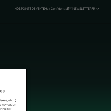
NOS POINTS DE VENTE
Hair Confidential
NEWSLETTER
FR
entaires
ies
sées, etc...)
re navigation
onnaliser