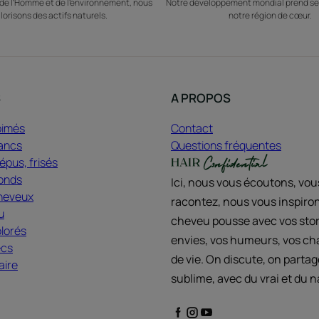
e l’Homme et de l’environnement, nous
Notre développement mondial prend se
lorisons des actifs naturels.
notre région de cœur.
S
A PROPOS
bimés
Contact
ancs
Questions fréquentes
pus, frisés
onds
Ici, nous vous écoutons, vo
heveux
racontez, nous vous inspiron
u
cheveu pousse avec vos stor
lorés
envies, vos humeurs, vos c
ecs
de vie. On discute, on partag
aire
sublime, avec du vrai et du n