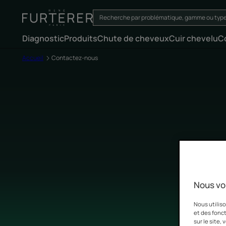
Diagnostic
Produits
Chute de cheveux
Cuir chevelu
C
Accueil
Contactez-nous
Posez n
Nous vo
Nous utiliso
et des fonct
sur le site,