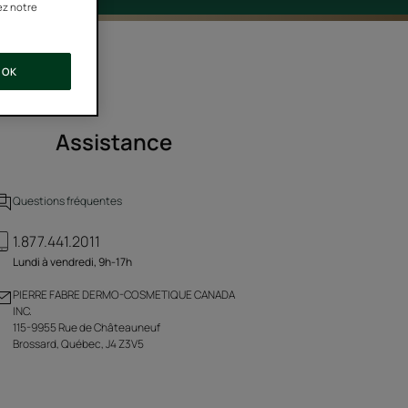
ez notre
OK
Assistance
Questions fréquentes
1.877.441.2011
Lundi à vendredi, 9h-17h
PIERRE FABRE DERMO-COSMETIQUE CANADA
INC.
115-9955 Rue de Châteauneuf
Brossard, Québec, J4 Z3V5