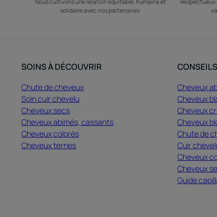
Nous cultivons une relation équitable, humaine et
Respectueux d
solidaire avec nos partenaires.
va
SOINS À DÉCOUVRIR
CONSEIL
Chute de cheveux
Cheveux a
Soin cuir chevelu
Cheveux bl
Cheveux secs
Cheveux cré
Cheveux abimés, cassants
Cheveux bl
Cheveux colorés
Chute de c
Cheveux ternes
Cuir chevel
Cheveux co
Cheveux s
Guide capill