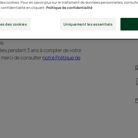
n des cookies. Pour en savoir plus sur le traitement de données personnelles, consult
 confidentialité en cliquant:
Politique de confidentialité
es des cookies
Uniquement les essentiels
ous confierez serviront uniquement
is.
ées pendant 3 ans à compter de votre
, merci de consulter
notre Politique de