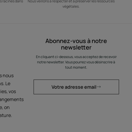
s racines dans
Nous veillons à respecter et à préserver les ressources
végétales.
Abonnez-vous à notre
newsletter
En cliquant ci-dessous, vous acceptez de recevoir
notre newsletter. Vous pourrez vous désinscrire à
tout moment.
us nous
s. Le
Votre adresse email
ies, vos
hangements
e, on
ature.