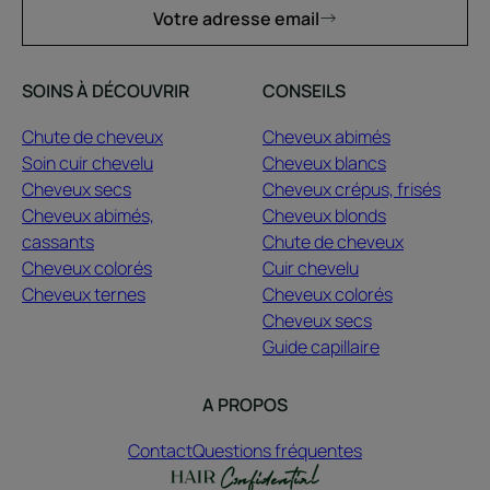
Votre adresse email
SOINS À DÉCOUVRIR
CONSEILS
Chute de cheveux
Cheveux abimés
Soin cuir chevelu
Cheveux blancs
Cheveux secs
Cheveux crépus, frisés
Cheveux abimés,
Cheveux blonds
cassants
Chute de cheveux
Cheveux colorés
Cuir chevelu
Cheveux ternes
Cheveux colorés
Cheveux secs
Guide capillaire
A PROPOS
Contact
Questions fréquentes