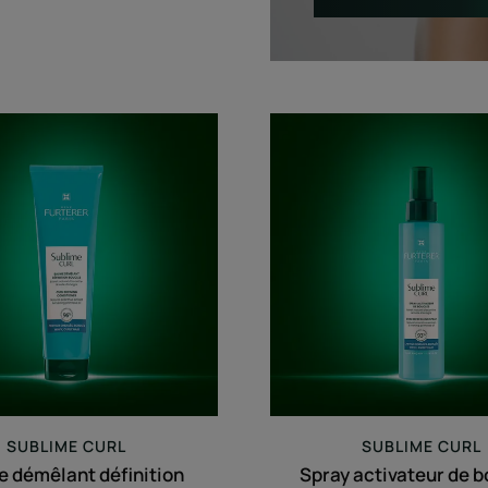
Baume
Spray
démêlant
activate
définition
de
boucles
boucles
SUBLIME CURL
SUBLIME CURL
 démêlant définition
Spray activateur de 