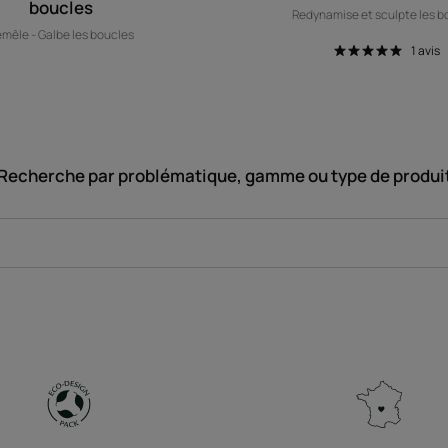
boucles
Redynamise et sculpte les b
mêle - Galbe les boucles
1
avis
Recherche par problématique, gamme ou type de produi