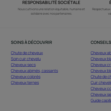
RESPONSABILITÉ SOCIÉTALE
Nous cultivons une relation équitable, humaine et
Respectueux d
solidaire avec nos partenaires.
va
SOINS À DÉCOUVRIR
CONSEIL
Chute de cheveux
Cheveux a
Soin cuir chevelu
Cheveux bl
Cheveux secs
Cheveux cré
Cheveux abimés, cassants
Cheveux bl
Cheveux colorés
Chute de c
Cheveux ternes
Cuir chevel
Cheveux co
Cheveux s
Guide capill