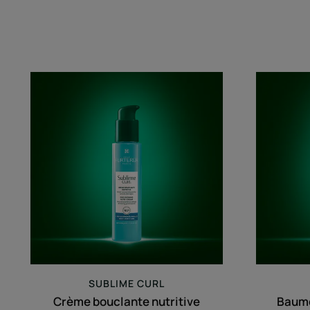
Crème
bouclante
nutritive
SUBLIME CURL
Crème bouclante nutritive
Baume