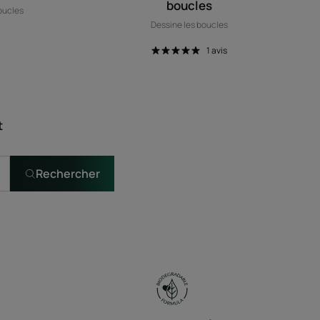
boucles
oucles
Dessine les boucles
1
avis
t
Rechercher