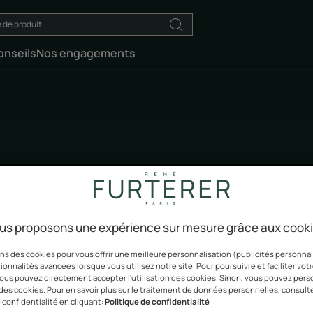
onseils
Nos engagements
Sublime Curl
Réveiller la nature sublime des boucles
us proposons une expérience sur mesure grâce aux cook
ns des cookies pour vous offrir une meilleure personnalisation (publicités personnali
ionnalités avancées lorsque vous utilisez notre site. Pour poursuivre et faciliter vot
 vous pouvez directement accepter l'utilisation des cookies. Sinon, vous pouvez pers
n des cookies. Pour en savoir plus sur le traitement de données personnelles, consult
 confidentialité en cliquant:
Politique de confidentialité