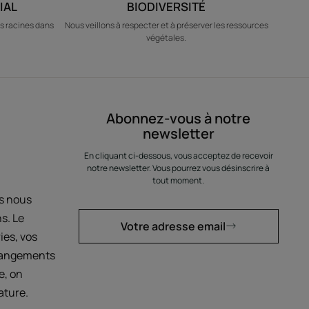
IAL
BIODIVERSITÉ
s racines dans
Nous veillons à respecter et à préserver les ressources
végétales.
Abonnez-vous à notre
newsletter
En cliquant ci-dessous, vous acceptez de recevoir
notre newsletter. Vous pourrez vous désinscrire à
tout moment.
us nous
s. Le
Votre adresse email
ies, vos
hangements
e, on
ature.