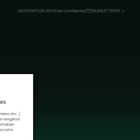
NOS POINTS DE VENTE
Hair Confidential
NEWSLETTER
FR
ies
sées, etc...)
re navigation
onnaliser
ez notre