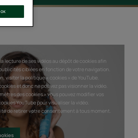
OK
a lecture de ses vidéos au dépôt de cookies afin
ublicités ciblées en fonction de votre navigation.
n, visiter la politique « cookies » de YouTube.
ookies et donc ne pouvez pas visionner la vidéo.
amètres des cookies » vous pouvez modifier vos
cookies YouTube pour visualiser la vidéo.
ilité de retirer votre consentement à tous moment.
ookies