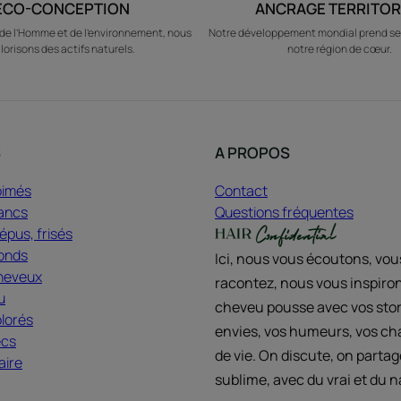
ÉCO-CONCEPTION
ANCRAGE TERRITOR
e l’Homme et de l’environnement, nous
Notre développement mondial prend se
lorisons des actifs naturels.
notre région de cœur.
S
A PROPOS
bimés
Contact
ancs
Questions fréquentes
pus, frisés
onds
Ici, nous vous écoutons, vo
heveux
racontez, nous vous inspiron
u
cheveu pousse avec vos stor
lorés
envies, vos humeurs, vos c
ecs
de vie. On discute, on partag
aire
sublime, avec du vrai et du n