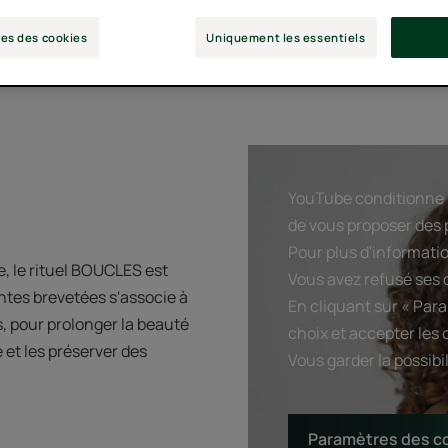
es des cookies
Uniquement les essentiels
YouTube conditionne l
de vous proposer des p
Pour plus d'informatio
e, le rituel BOUCLES est
Vous avez refusé ses c
ntes brevetées s'associe à
En cliquant sur « Par
es, pour prolonger la beauté
choix et accepter les 
 et les préserver des
Vous garder la possib
Paramètres des c