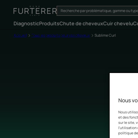
Diagnostic
Produits
Chute de cheveux
Cuir chevelu
C
Accueil
Tous les produits pour vos cheveux
Sublime Curl
Nous vo
Nous utiliso
et des fonct
sur le site,
l'utilisatio
politique de