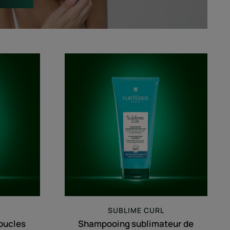
Shampooing
ur
sublimateur
de
boucles
SUBLIME CURL
boucles
Shampooing sublimateur de