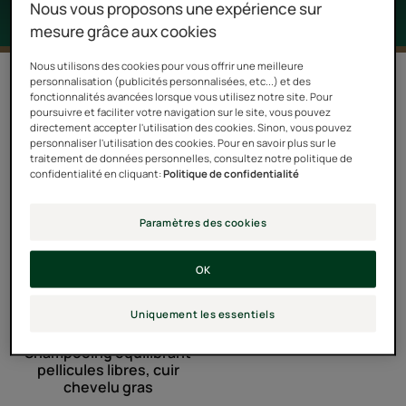
Nous vous proposons une expérience sur
mesure grâce aux cookies
Nous utilisons des cookies pour vous offrir une meilleure
1 résultat pour "Cuir chevelu à
personnalisation (publicités personnalisées, etc...) et des
fonctionnalités avancées lorsque vous utilisez notre site. Pour
pellicules"
poursuivre et faciliter votre navigation sur le site, vous pouvez
directement accepter l'utilisation des cookies. Sinon, vous pouvez
Shampooing
personnaliser l'utilisation des cookies. Pour en savoir plus sur le
traitement de données personnelles, consultez notre politique de
équilibrant
confidentialité en cliquant:
Politique de confidentialité
pellicules
libres,
Paramètres des cookies
cuir
chevelu
OK
gras
Uniquement les essentiels
NEOPUR
Shampooing équilibrant
pellicules libres, cuir
chevelu gras