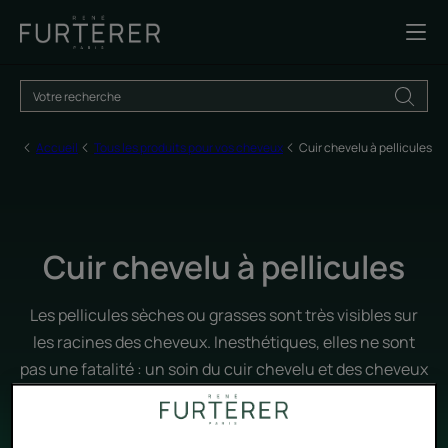
Accueil
Tous les produits pour vos cheveux
Cuir chevelu à pellicules
Cuir chevelu à pellicules
Les pellicules sèches ou grasses sont très visibles sur
les racines des cheveux. Inesthétiques, elles ne sont
pas une fatalité : un soin du cuir chevelu et des cheveux
permet de s’en débarrasser rapidement.