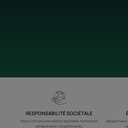
RESPONSABILITÉ SOCIÉTALE
Nous cultivons une relation équitable, humaine et
Respectueux d
solidaire avec nos partenaires.
va