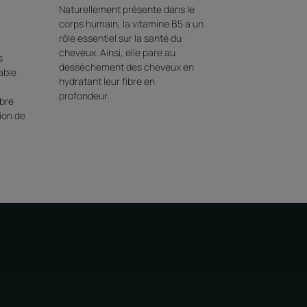
Naturellement présente dans le
corps humain, la vitamine B5 a un
rôle essentiel sur la santé du
cheveux. Ainsi, elle pare au
s
dessèchement des cheveux en
table
hydratant leur fibre en
profondeur. ​
ibre
tion de