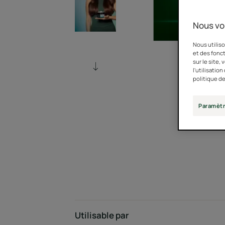
Nous vo
Nous utiliso
et des fonct
sur le site,
l'utilisatio
politique de
Paramètr
Utilisable par