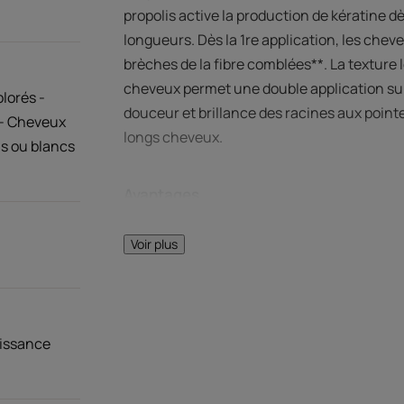
propolis active la production de kératine dè
longueurs. Dès la 1re application, les chev
brèches de la fibre comblées**. La texture
cheveux permet une double application sur 
lorés -
douceur et brillance des racines aux pointes
 - Cheveux
longs cheveux.
is ou blancs
Avantages
Sa formule enrichie en propolis à l'action ré
Voir plus
Bénéfices
• Anticasse : dès la 1ère application les ch
vivo.
oissance
• Cheveux plus forts et brillants : enrichie e
sont renforcés et gagnent en longueur plus 