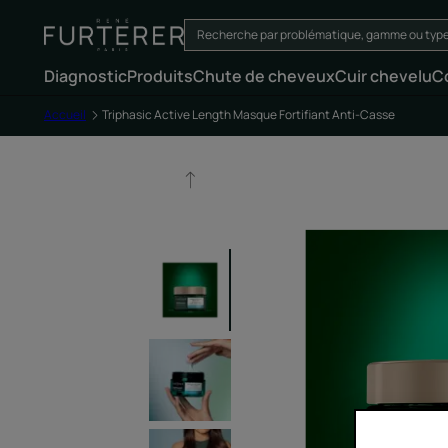
Diagnostic
Produits
Chute de cheveux
Cuir chevelu
C
Accueil
Triphasic Active Length Masque Fortifiant Anti-Casse