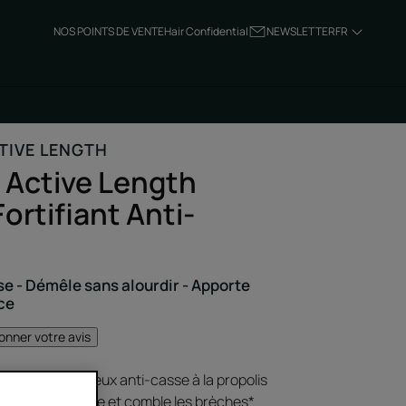
NOS POINTS DE VENTE
Hair Confidential
NEWSLETTER
FR
TIVE LENGTH
c Active Length
ortifiant Anti-
se - Démêle sans alourdir - Apporte
nce
onner votre avis
t pour les cheveux anti-casse à la propolis
ction de kératine et comble les brèches*