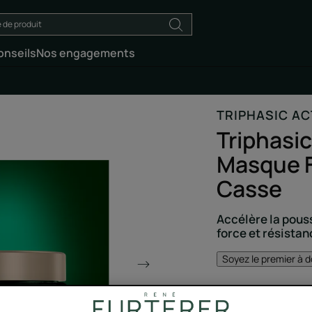
onseils
Nos engagements
TRIPHASIC AC
Triphasi
Masque F
Casse
Accélère la pous
force et résista
Soyez le premier à d
Le masque fortifian
qui booste la produ