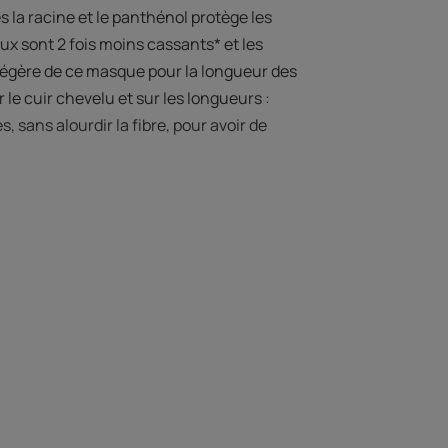
s la racine et le panthénol protège les
eux sont 2 fois moins cassants* et les
 légère de ce masque pour la longueur des
le cuir chevelu et sur les longueurs :
, sans alourdir la fibre, pour avoir de
paratrice brevetée.
eveux sont 2x moins cassants*. * Test ex
n actif booster de kératine, les cheveux
vites