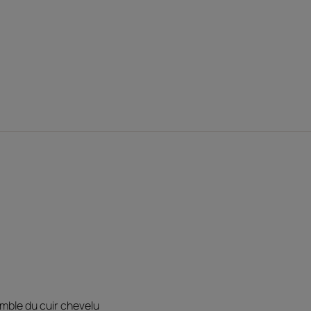
et une application sur le cuir chevelu et
Environnement
emble du cuir chevelu