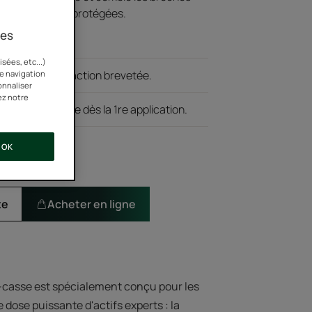
 renforcées et protégées.
ies
sées, etc...)
en propolis à l'action brevetée.
re navigation
onnaliser
ez notre
tège de la casse dès la 1re application.
OK
te
Acheter en ligne
i-casse est spécialement conçu pour les
 dose puissante d'actifs experts : la