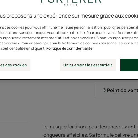
pour des longueurs
* Brevet déposé
us proposons une expérience sur mesure grâce aux cook
ns des cookies pour vous offrir une meilleure personnalisation (publicités personnali
Sa formule enrichie 
ionnalités avancées lorsque vous utilisez notre site. Pour poursuivre et faciliter vot
 vous pouvez directement accepter l'utilisation des cookies. Sinon, vous pouvez pers
n des cookies. Pour en savoir plus sur le traitement de données personnelles, consult
Une formule qui pro
 confidentialité en cliquant:
Politique de confidentialité
es des cookies
Uniquement les essentiels
Pot
Pot
200ml
Point de ven
Le masque fortifiant pour les cheveux ant
longueurs affaiblies. Sa formule délivre une