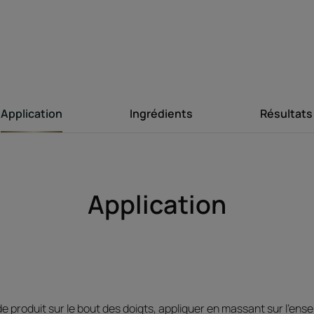
• Double application : sa formule légère perm
les longueurs
Texture
Application
Ingrédients
Résultats
* Etude biométrologique
** Brevet déposé.
Application
e produit sur le bout des doigts, appliquer en massant sur l'ens