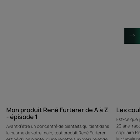
Furterer
spa
de
capillaire
A
à
Z
-
épisode
1
Mon produit René Furterer de A à Z
Les coul
- épisode 1
Est-ce que 
29 ans, raco
Avant d’être un concentré de bienfaits qui tient dans
capillaire R
la paume de votre main, tout produit René Furterer
la Madeleine
est né d’une plante, d’une recette sur-mesure et de