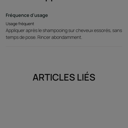
Fréquence d’usage
Usage fréquent
Appliquer après le shampooing sur cheveux essorés, sans
temps de pose. Rincer abondamment.
ARTICLES LIÉS
Découvrir
Découvrir
Mon
Les
produit
coulisses
René
du