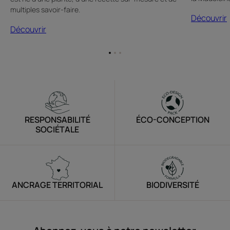
multiples savoir-faire.
Découvrir
Découvrir
Aller
Aller
Aller
à
à
à
l'item
l'item
l'item
1
2
3
RESPONSABILITÉ
ÉCO-CONCEPTION
SOCIÉTALE
ANCRAGE TERRITORIAL
BIODIVERSITÉ