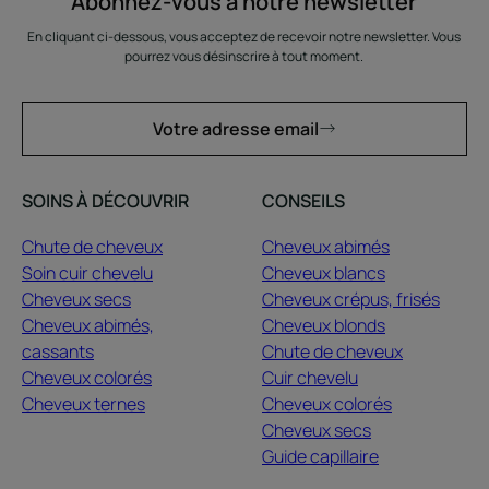
Abonnez-vous à notre newsletter
En cliquant ci-dessous, vous acceptez de recevoir notre newsletter. Vous
pourrez vous désinscrire à tout moment.
Votre adresse email
SOINS À DÉCOUVRIR
CONSEILS
Chute de cheveux
Cheveux abimés
Soin cuir chevelu
Cheveux blancs
Cheveux secs
Cheveux crépus, frisés
Cheveux abimés,
Cheveux blonds
cassants
Chute de cheveux
Cheveux colorés
Cuir chevelu
Cheveux ternes
Cheveux colorés
Cheveux secs
Guide capillaire