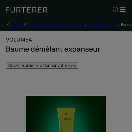
Accueil
Tous les produits pour vos cheveux
Après Shampoing
Baume
VOLUMEA
Baume démêlant expanseur
Soyez le premier à donner votre avis