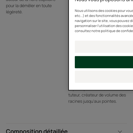
pour la démêler en toute
Fiche produit relative aux qualités et caractéristiques
Nous utilisons des cookies pour vous
légèreté.
environnementales
etc...) et des fonctionnalités avancée
navigation sur le site, vous pouvez 
Emballage comportant au moins 14% de matières recyclées*
personnaliser l'utilisation des cooki
Emballage entièrement recyclable**
consultez notre politique de confide
Extrait de Caroube
Les polysaccharides contenus
dans l'extrait naturel de
Caroube se fixent point par
point sur le cheveu,
imperceptiblement, tel un
tuteur, créateur de volume des
racines jusqu'aux pointes.
Composition détaillée