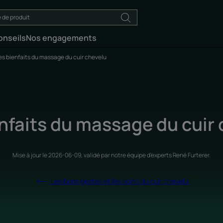
onseils
Nos engagements
es bienfaits du massage du cuir chevelu
nfaits du massage du cuir
Mise à jour le
2026-06-09
, validé par
notre équipe d'experts René Furterer
.
Les bons gestes et les soins du cuir chevelu