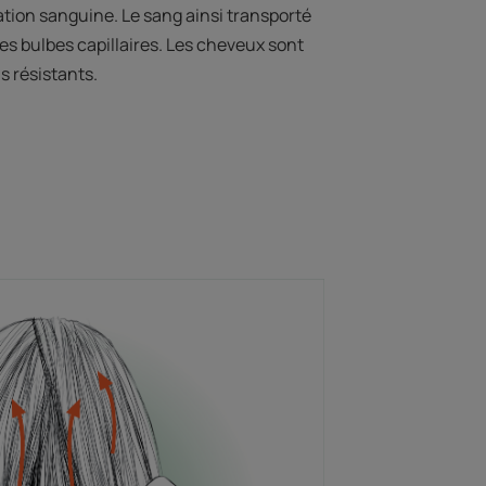
lation sanguine. Le sang ainsi transporté
 des bulbes capillaires. Les cheveux sont
us résistants.