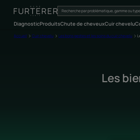
Diagnostic
Produits
Chute de cheveux
Cuir chevelu
C
Accueil
Cuir chevelu
Les bons gestes et les soins du cuir chevelu
L
Les bie