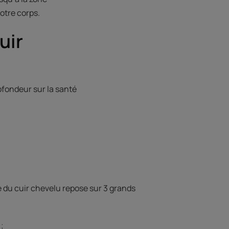
notre corps.
uir
ofondeur sur la santé
e du cuir chevelu repose sur 3 grands
 ;