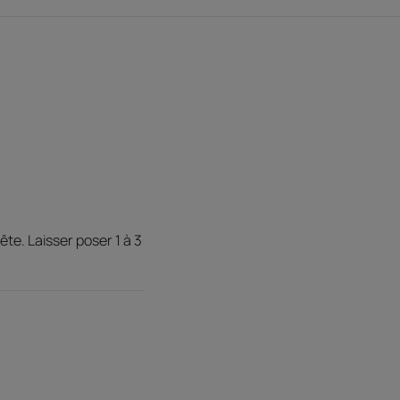
ts après 1 mois.
c biosphères nacrées uniques
 après 3 mois.
te. Laisser poser 1 à 3
 cuir chevelu depuis les racines et améliore
ls pour préserver les cheveux existants.
s cheveux plus sains, plus épais et plus