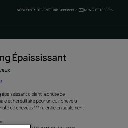
NOS POINTS DE VENTE
Hair Confidential
NEWSLETTER
FR
g Épaississant
eveux
is
épaississant ciblant la chute de
le et héréditaire pour un cuir chevelu
chute de cheveux*** ralentie en seulement
r.