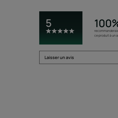
5
100
recommanderai
ce produit à un 
Laisser un avis