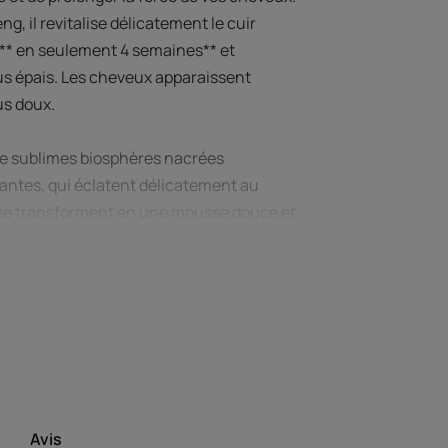
ng, il revitalise délicatement le cuir
*** en seulement 4 semaines** et
lus épais. Les cheveux apparaissent
us doux.
de sublimes biosphères nacrées
antes, qui éclatent délicatement au
 se transforment en une mousse douce et
 ultime.
ents d'origine naturelle. Formule
riqué avec au moins 30% de matériaux
Avis