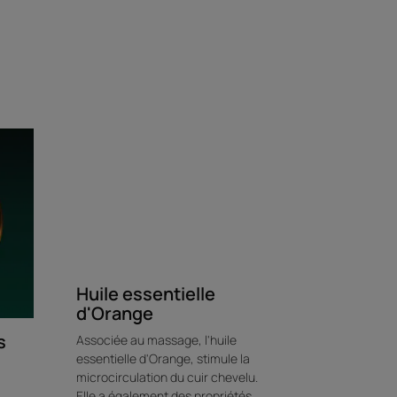
lles : se transforment en une mousse douce
 doux parfum herbacé.
Environnement
Huile essentielle
d'Orange
s
Associée au massage, l'huile
essentielle d'Orange, stimule la
microcirculation du cuir chevelu.
Elle a également des propriétés