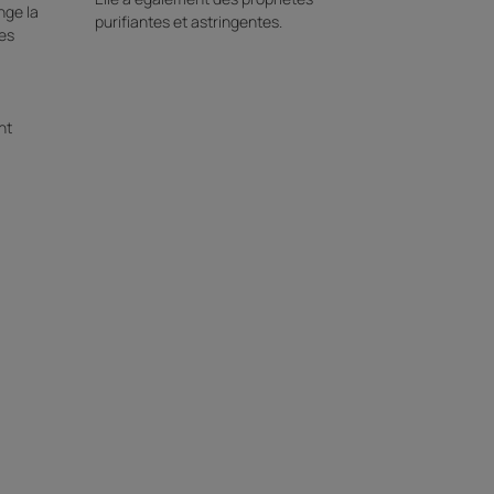
nge la
purifiantes et astringentes.
es
nt