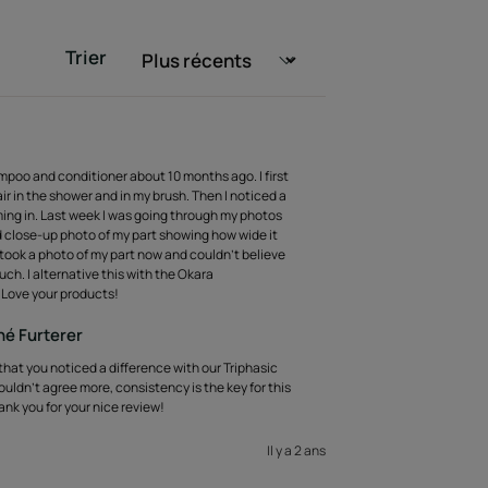
Trier
ampoo and conditioner about 10 months ago. I first
air in the shower and in my brush. Then I noticed a
ming in. Last week I was going through my photos
 close-up photo of my part showing how wide it
I took a photo of my part now and couldn't believe
much. I alternative this with the Okara
Love your products!
né Furterer
that you noticed a difference with our Triphasic
ldn't agree more, consistency is the key for this
ank you for your nice review!
Il y a 2 ans