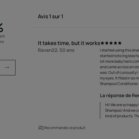
Avis
1
sur 1
%
ent
ami
It takes time, but it works
Raven22, 50 ans
I started using this sh
started noticing less h
lot more baby hairs co
and came across an old
was. Out of curiousity 
my eyes. It filled in so 
Shampoo/Conditioner. 
La réponse de Re
Hi! We are so happy 
Shampoo! And we cou
kind of products. Th
Recommande ce produit