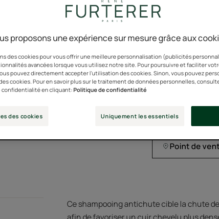
**Étude clinique su
***Due à la casse
us proposons une expérience sur mesure grâce aux cook
Formule signature a
ns des cookies pour vous offrir une meilleure personnalisation (publicités personnali
ionnalités avancées lorsque vous utilisez notre site. Pour poursuivre et faciliter vot
Résultats visibles 
 vous pouvez directement accepter l'utilisation des cookies. Sinon, vous pouvez pers
* Étude clinique su
n des cookies. Pour en savoir plus sur le traitement de données personnelles, consult
 confidentialité en cliquant:
Politique de confidentialité
Tube
Tube
200ml
Tu
50
es des cookies
Uniquement les essentiels
Point de ven
Ce shampooing antichute cible la chute de
afin de favoriser un cuir chevelu plus dens