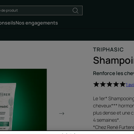
onseils
Nos engagements
TRIPHASIC
Shampoin
Renforce les ch
1 av
Le 1er* Shampooing 
cheveux*** hormona
plus dense et une 
4 semaines*.
*Chez René Furtere