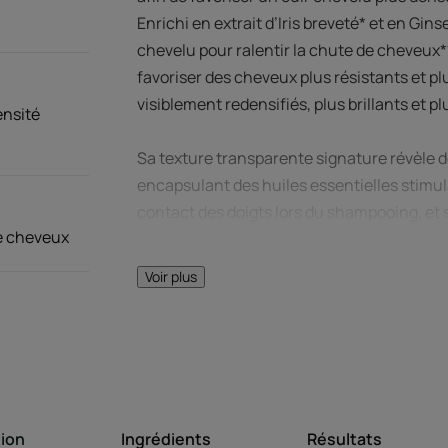
Enrichi en extrait d’Iris breveté* et en Ginse
chevelu pour ralentir la chute de cheveux
favoriser des cheveux plus résistants et p
visiblement redensifiés, plus brillants et pl
ensité
Sa texture transparente signature révèle 
encapsulant des huiles essentielles stimul
contact des doigts lors du shampooing, et
ce cheveux
onctueuse pour une expérience sensorielle
Voir plus
Sans sulfates. Sans silicone. 96% d'ingrédi
biodégradable (1) et végane****. Tube fab
recyclés. Sans étui.
* Brevet en cours.
tion
Ingrédients
Résultats