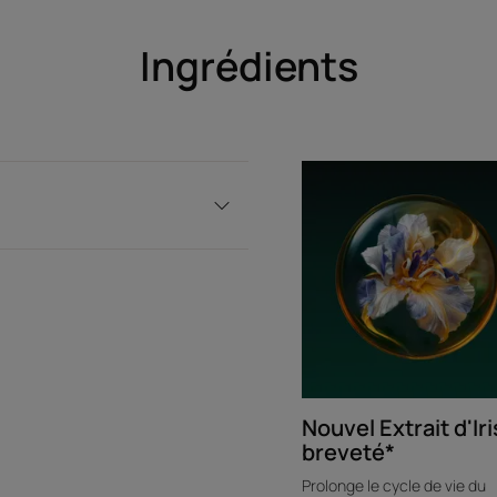
brillants.
• Biosphères sensorielles d’huiles essentie
Ingrédients
et onctueuse sans sulfates et diffusent un
Texture
*Due à la casse.
Nouvel Extrait d'Iri
breveté*
Prolonge le cycle de vie du