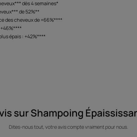
cheveux*** dès 4 semaines*
eveux*** de 52%**
ce des cheveux de +66%****
: +46%****
lus épais : +42%****
vis sur Shampoing Épaississa
Dites-nous tout, votre avis compte vraiment pour nous.