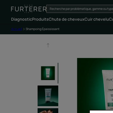
Diagnostic
Produits
Chute de cheveux
Cuir chevelu
C
Accueil
Shampoing Épaississant