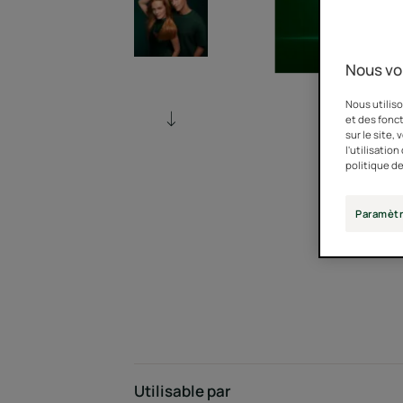
Nous vo
Nous utiliso
et des fonct
sur le site,
l'utilisatio
politique de
Paramètr
Utilisable par