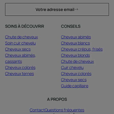
Votre adresse email
SOINS À DÉCOUVRIR
CONSEILS
Chute de cheveux
Cheveux abimés
Soin cuir chevelu
Cheveux blancs
Cheveux secs
Cheveux crépus, frisés
Cheveux abimés,
Cheveux blonds
cassants
Chute de cheveux
Cheveux colorés
Cuir chevelu
Cheveux ternes
Cheveux colorés
Cheveux secs
Guide capillaire
A PROPOS
Contact
Questions fréquentes