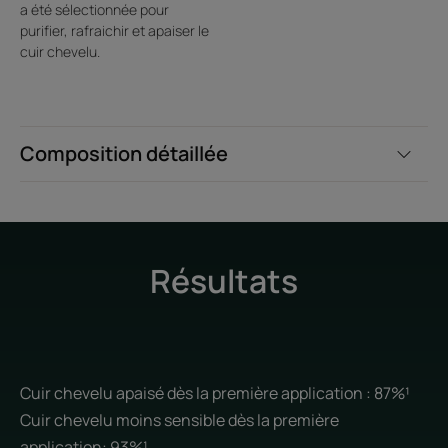
a été sélectionnée pour
purifier, rafraichir et apaiser le
*Causées par un cuir chevelu sec
cuir chevelu.
Composition détaillée
Résultats
Cuir chevelu apaisé dès la première application : 87%¹
Cuir chevelu moins sensible dès la première
application: 93%¹