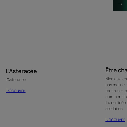
Être cha
L’Asteracée
Nicolas a cr
L’Asteracée
pas mal de 
Découvrir
tout raser, 
comment il 
il a eu l’i
solidaires.
Découvrir