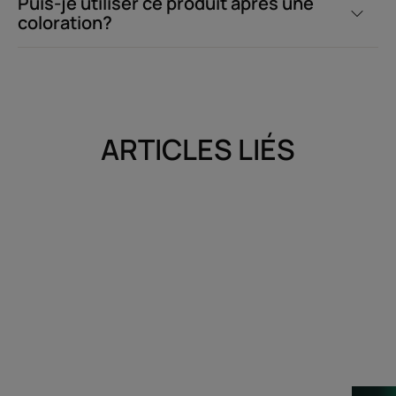
Puis-je utiliser ce produit après une
coloration?
ARTICLES LIÉS
Découvrir
Découvrir
L’Asteracée
Être
chauve,
c’est
du
boulot
?