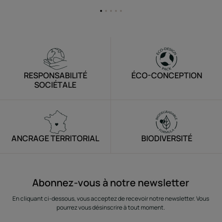
Aller
Aller
Aller
Aller
Aller
à
à
à
à
à
l'item
l'item
l'item
l'item
l'item
1
2
3
4
5
RESPONSABILITÉ
ÉCO-CONCEPTION
SOCIÉTALE
ANCRAGE TERRITORIAL
BIODIVERSITÉ
Abonnez-vous à notre newsletter
En cliquant ci-dessous, vous acceptez de recevoir notre newsletter. Vous
pourrez vous désinscrire à tout moment.