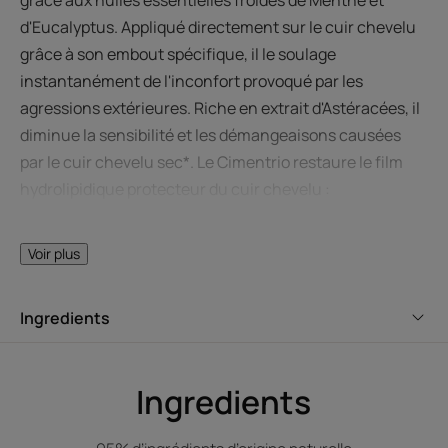
d'Eucalyptus. Appliqué directement sur le cuir chevelu
grâce à son embout spécifique, il le soulage
instantanément de l'inconfort provoqué par les
agressions extérieures. Riche en extrait d'Astéracées, il
diminue la sensibilité et les démangeaisons causées
par le cuir chevelu sec*. Le Cimentrio restaure le film
hydrolipidique protecteur du cuir chevelu :
immédiatement apaisé, le cuir chevelu retrouve un
confort durable. Les cheveux sont souples et brillants.
Voir plus
Avantages
Ingredients
Procure une sensation « effet glaçon » et soulage
immédiatement les cuirs chevelus sensibles.
Ingredients
Bénéfices