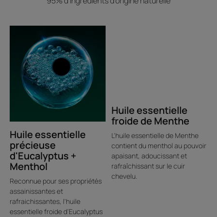
95% d’ingrédients d’origine naturelle
Apaise les inconforts : sujet aux démangeaisons du cuir
chevelu sec*, rougeurs*, tiraillements, le cuir chevelu
sensible est immédiatement apaisé et retrouve un
confort durable.
« Effet glaçon » : procure une sensation de fraîcheur
instantanée grâce aux huiles essentielles froides de
Menthe et d'Eucalyptus.
Rendu cheveux impeccable : les cheveux sont souples et
brillants, en pleine santé.
Huile essentielle
froide de Menthe
Huile essentielle
L'huile essentielle de Menthe
Environnement
précieuse
contient du menthol au pouvoir
d'Eucalyptus +
apaisant, adoucissant et
Menthol
rafraîchissant sur le cuir
Fiche produit relative aux qualités et caractéristiques
chevelu.
environnementales
Reconnue pour ses propriétés
assainissantes et
Emballage ne contenant pas de matière recyclée
rafraichissantes, l'huile
Emballage non recyclable
essentielle froide d'Eucalyptus
Mis à jour le : 2026-07-30