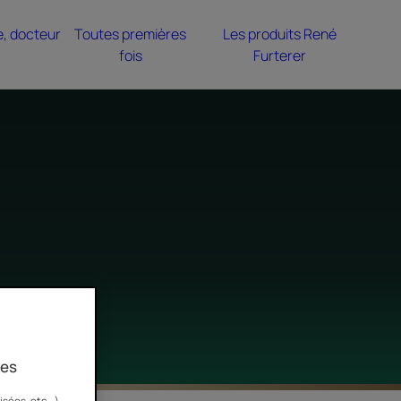
e, docteur
Toutes premières
Les produits René
fois
Furterer
ies
sées, etc...)