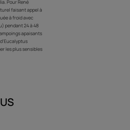
olia. Pour René
turel faisant appel à
tuée à froid avec
u) pendant 24 à 48
 shampoings apaisants
 d’Eucalyptus
er les plus sensibles
OUS