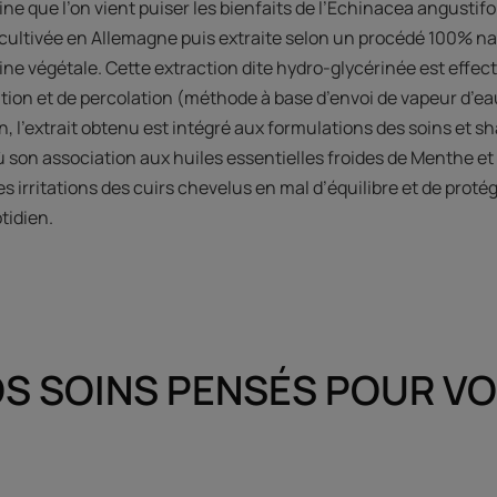
ine que l’on vient puiser les bienfaits de l’Echinacea angustif
t cultivée en Allemagne puis extraite selon un procédé 100% na
érine végétale. Cette extraction dite hydro-glycérinée est effec
ion et de percolation (méthode à base d’envoi de vapeur d’ea
on, l’extrait obtenu est intégré aux formulations des soins et
 son association aux huiles essentielles froides de Menthe et
s irritations des cuirs chevelus en mal d’équilibre et de protég
tidien.
S SOINS PENSÉS POUR V