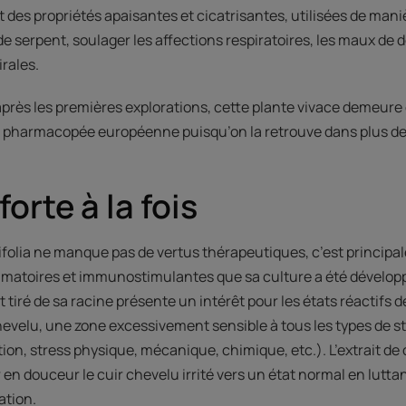
des propriétés apaisantes et cicatrisantes, utilisées de mani
e serpent, soulager les affections respiratoires, les maux de d
irales.
après les premières explorations, cette plante vivace demeure
a pharmacopée européenne puisqu’on la retrouve dans plus de
orte à la fois
ifolia ne manque pas de vertus thérapeutiques, c’est principa
mmatoires et immunostimulantes que sa culture a été dévelop
t tiré de sa racine présente un intérêt pour les états réactifs d
velu, une zone excessivement sensible à tous les types de s
tion, stress physique, mécanique, chimique, etc.). L’extrait de
n douceur le cuir chevelu irrité vers un état normal en luttant 
ation.