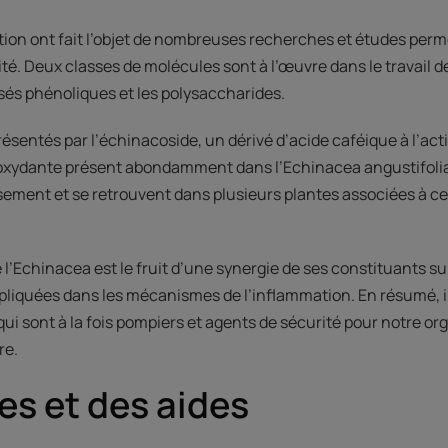
on ont fait l’objet de nombreuses recherches et études perm
uité. Deux classes de molécules sont à l’œuvre dans le travail d
osés phénoliques et les polysaccharides.
ésentés par l’échinacoside, un dérivé d’acide caféique à l’act
ioxydante présent abondamment dans l’Echinacea angustifolia
aisement et se retrouvent dans plusieurs plantes associées à c
e l’Echinacea est le fruit d’une synergie de ses constituants su
liquées dans les mécanismes de l’inflammation. En résumé, i
qui sont à la fois pompiers et agents de sécurité pour notre o
re.
es et des aides