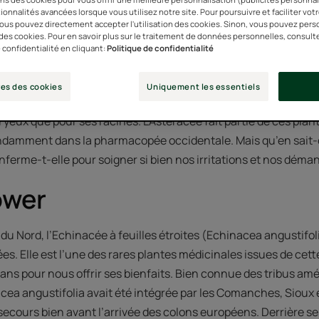
ionnalités avancées lorsque vous utilisez notre site. Pour poursuivre et faciliter vot
ée, la marguerite amérindi
 vous pouvez directement accepter l'utilisation des cookies. Sinon, vous pouvez pers
n des cookies. Pour en savoir plus sur le traitement de données personnelles, consult
 confidentialité en cliquant:
Politique de confidentialité
s irritations
es des cookies
Uniquement les essentiels
s du midwest américain de ses reflets pourpres depuis des siècl
d’yeux que pour ses racines. L’Asteracée fait partie de ces plan
ondamment dans la pharmacopée occidentale. Mais qu’en sait-
nferme-t-elle pour soigner si bien nos irritations et nos déma
ower
du Nord, l’Echinacée à feuilles étroites (Echinacea angustifol
ées. Elle est l’une des rares plantes médicinales issues de cett
éans pour nous offrir ses bienfaits. Bien connue des tribus a
acea angustifolia avait été intégrée par les Comanches, Siou
ecours bien avant l’arrivée des colons européens. Derrière ses