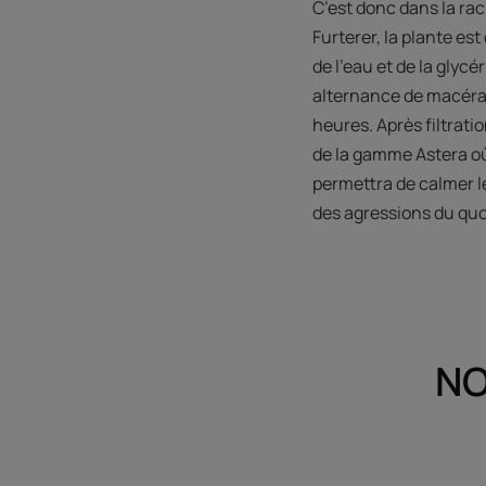
C’est donc dans la rac
Furterer, la plante es
de l’eau et de la glyc
alternance de macérat
heures. Après filtrati
de la gamme Astera où
permettra de calmer le
des agressions du quo
NO