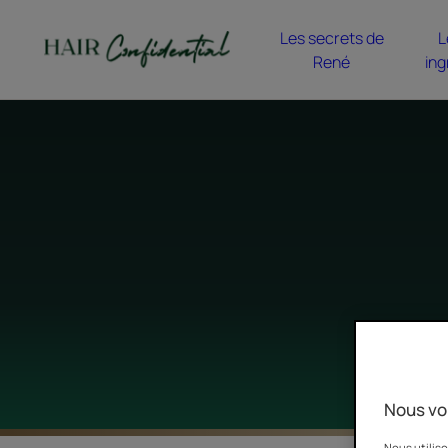
Les secrets de
L
René
ing
Nous vo
Nous utiliso