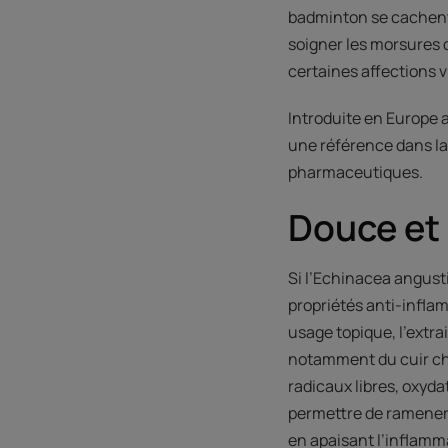
badminton se cachent 
soigner les morsures d
certaines affections v
Introduite en Europe 
une référence dans l
pharmaceutiques.
Douce et f
Si l’Echinacea angust
propriétés anti-infla
usage topique, l’extrai
notamment du cuir che
radicaux libres, oxyda
permettre de ramener e
en apaisant l’inflamm