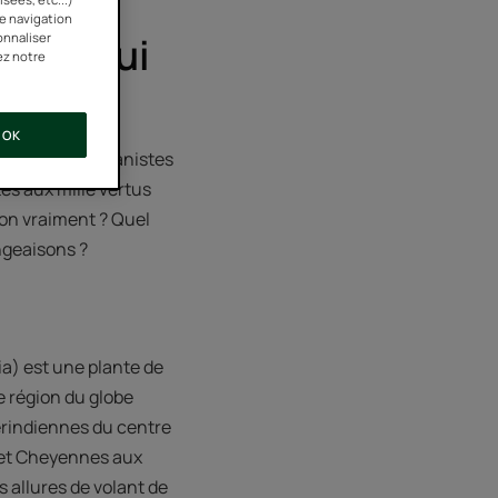
re navigation
enne qui
onnaliser
ez notre
OK
es mais les botanistes
tes aux mille vertus
on vraiment ? Quel
ngeaisons ?
ia) est une plante de
e région du globe
mérindiennes du centre
x et Cheyennes aux
 allures de volant de