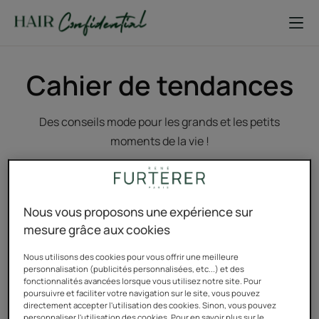
Cahier de tendances
Des conseils mode pour les grands et les petits
moments de la vie !
Découvrir
Découvrir
Nous vous proposons une expérience sur
Oh
3
mesure grâce aux cookies
la
tendances
Nous utilisons des cookies pour vous offrir une meilleure
la,
pour
personnalisation (publicités personnalisées, etc...) et des
comment
rayonner
fonctionnalités avancées lorsque vous utilisez notre site. Pour
poursuivre et faciliter votre navigation sur le site, vous pouvez
twister
à
directement accepter l'utilisation des cookies. Sinon, vous pouvez
le
60
personnaliser l'utilisation des cookies. Pour en savoir plus sur le