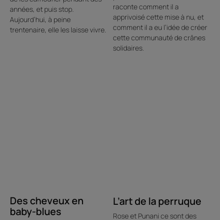
raconte comment il a
années, et puis stop.
apprivoisé cette mise à nu, et
Aujourd’hui, à peine
comment il a eu l’idée de créer
trentenaire, elle les laisse vivre.
cette communauté de crânes
solidaires.
Découvrir
Découvrir
Des
L’art
cheveux
de
en
la
baby-
perruque
blues
Des cheveux en
L’art de la perruque
baby-blues
Rose et Punani ce sont des