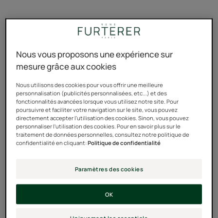
fille
Nous vous proposons une expérience sur
Une question de
Les cheveux bouclés
mesure grâce aux cookies
styles
de ma fille
Nous utilisons des cookies pour vous offrir une meilleure
He est un coiffeur au cœur des
Nathalie vit à New York avec
personnalisation (publicités personnalisées, etc...) et des
tendances, et en même temps
son mari, David, afro-
fonctionnalités avancées lorsque vous utilisez notre site. Pour
poursuivre et faciliter votre navigation sur le site, vous pouvez
très proche des gens. Son
américain. Elle a les
directement accepter l'utilisation des cookies. Sinon, vous pouvez
secret, c'est le lien privilégié
cheveux fins, blonds et
personnaliser l'utilisation des cookies. Pour en savoir plus sur le
qu'il sait entretenir, avec des
souples, depuis toujours. Ceux
traitement de données personnelles, consultez notre politique de
célébrités comme avec les
de leur fille Harper, 2 ans, sont
confidentialité en cliquant:
Politique de confidentialité
clients très fidèles qui
très noirs et très frisés. Un
fréquentent son salon à
cheveu métissé que Nathalie
Paramètres des cookies
Shanghai.
apprend à connaître, et à
entretenir, avec beaucoup de
bonheur.
OK