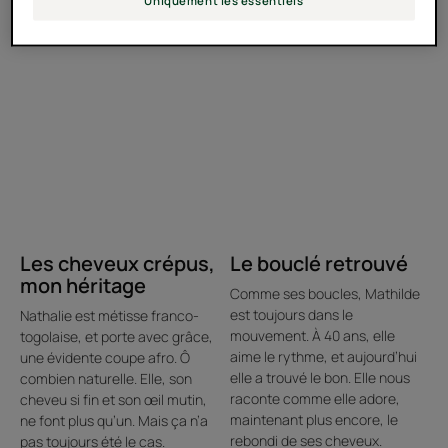
Découvrir
Découvrir
Uniquement les essentiels
Les
Le
cheveux
bouclé
crépus,
retrouvé
mon
héritage
Les cheveux crépus,
Le bouclé retrouvé
mon héritage
Comme ses boucles, Mathilde
est toujours dans le
Nathalie est métisse franco-
mouvement. À 40 ans, elle
togolaise, et porte avec grâce,
aime le rythme, et aujourd’hui
une évidente coupe afro. Ô
elle a trouvé le bon. Elle nous
combien naturelle. Elle, son
raconte comme elle adore,
cheveu si fin et son œil mutin,
maintenant plus encore, le
ne font plus qu’un. Mais ça n’a
rebondi de ses cheveux.
pas toujours été le cas.