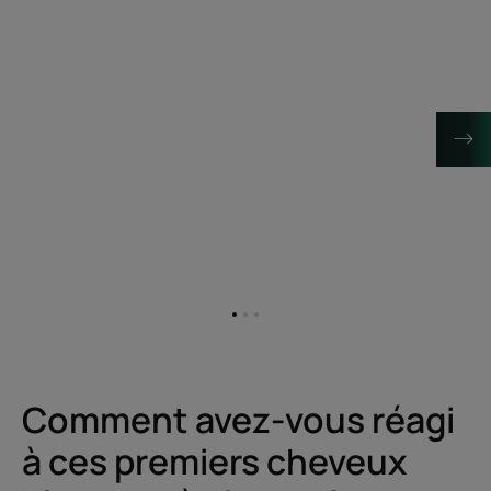
Aller
Aller
Aller
à
à
à
l'item
l'item
l'item
1
2
3
Comment avez-vous réagi
à ces premiers cheveux