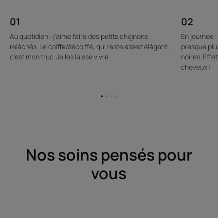
01
02
Au quotidien : j’aime faire des petits chignons
En journée :
relâchés. Le coiffé/décoiffé, qui reste assez élégant,
presque plus
c’est mon truc. Je les laisse vivre.
noires. Eff
cheveux !
Aller
Aller
Aller
Aller
à
à
à
à
l'item
l'item
l'item
l'item
1
2
3
4
Nos soins pensés pour
vous