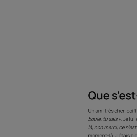
Que s’est-
Un ami très cher, coiff
boule, tu sais
». Je lui
là, non merci, ce n’es
moment-là. J’étais bi