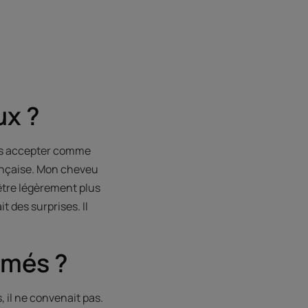
ux ?
 les accepter comme
rançaise. Mon cheveu
t être légèrement plus
t des surprises. Il
imés ?
, il ne convenait pas.