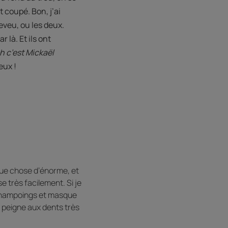
ut coupé. Bon, j’ai
heveu, ou les deux.
r là. Et ils ont
 c’est Mickaël
eux !
lque chose d’énorme, et
e très facilement. Si je
 shampoings et masque
n peigne aux dents très