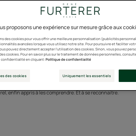
 la vraie nature de mes c
us proposons une expérience sur mesure grâce aux cook
ns des cookies pour vous offrir une meilleure personnalisation (publicités personnali
eux d'un geste ,ce si beau volume c'est "ma matière à sculpter"
ionnalités avancées lorsque vous utilisez notre site. Pour poursuivre et faciliter vot
 vous pouvez directement accepter l'utilisation des cookies. Sinon, vous pouvez pers
 métisse franco-togolaise, et porte avec grâce une évidente c
n des cookies. Pour en savoir plus sur le traitement de données personnelles, consult
pour l’audiovisuel, la publicité et l’évènementiel, elle aime 
 confidentialité en cliquant:
Politique de confidentialité
érera toujours la beauté dans sa globalité. Ses boucles infime
 visage et dégagent une énergie communicative. Elle, son chev
es des cookies
Uniquement les essentiels
un. Ça n’a pas toujours été le cas. Nathalie, en acceptant il y a
l, enfin appris à les comprendre. Et à se reconnaitre.