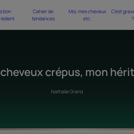
e bon
Cahier de
Moi, mes cheveux
C’est grav
rédient
tendances
etc.
?
 cheveux crépus, mon héri
Nathalie Grand