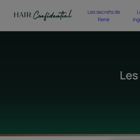
Les secrets de
L
René
ing
Les