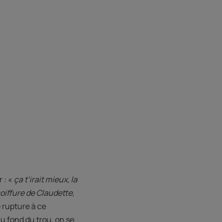
r : «
ça t’irait mieux, la
coiffure de Claudette,
e rupture à ce
u fond du trou, on se