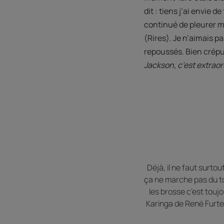
dit : tiens j’ai envie de
continué de pleurer ma
(Rires). Je n’aimais pas,
repoussés. Bien crépus
Jackson, c’est extraor
Déjà, il ne faut surto
ça ne marche pas du tou
les brosse c’est tou
Karinga de René Furter