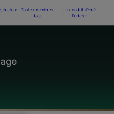
e, docteur
Toutes premières
Les produits René
fois
Furterer
tage