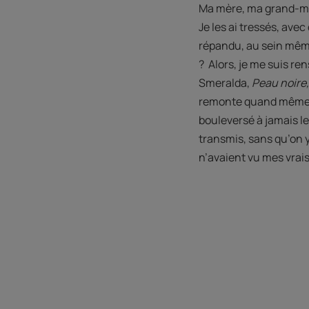
Ma mère, ma grand-mèr
Je les ai tressés, avec
répandu, au sein même
? Alors, je me suis re
Smeralda,
Peau noire,
remonte quand même à 
bouleversé à jamais le
transmis, sans qu’on 
n’avaient vu mes vrais