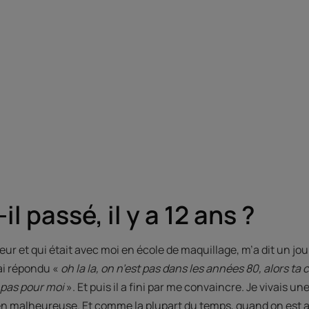
il passé, il y a 12 ans ?
eur et qui était avec moi en école de maquillage, m’a dit un jou
 ai répondu «
oh la la, on n’est pas dans les années 80, alors ta 
t pas pour moi
». Et puis il a fini par me convaincre. Je vivais un
en malheureuse. Et comme la plupart du temps, quand on est a