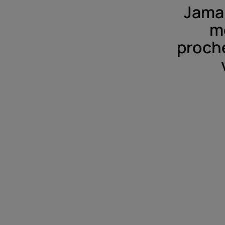
Jama
m
proche