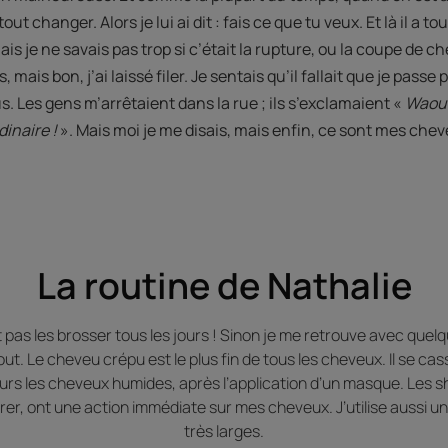
 tout changer. Alors je lui ai dit : fais ce que tu veux. Et là il a to
is je ne savais pas trop si c’était la rupture, ou la coupe de c
 mais bon, j’ai laissé filer. Je sentais qu’il fallait que je passe pa
. Les gens m’arrêtaient dans la rue ; ils s’exclamaient «
Waouh
dinaire !
». Mais moi je me disais, mais enfin, ce sont mes chev
La routine de Nathalie
ut pas les brosser tous les jours ! Sinon je me retrouve avec que
t. Le cheveu crépu est le plus fin de tous les cheveux. Il se cass
jours les cheveux humides, après l’application d’un masque. Les
er, ont une action immédiate sur mes cheveux. J’utilise aussi u
très larges.