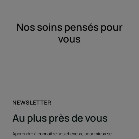
l'item
l'item
l'item
l'item
1
2
3
4
Nos soins pensés pour
vous
NEWSLETTER
Au plus près de vous
Apprendre à connaître ses cheveux, pour mieux se