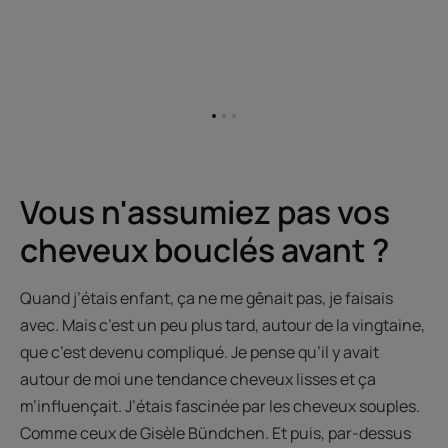
Aller
Aller
Aller
à
à
à
l'item
l'item
l'item
1
2
3
Vous n'assumiez pas vos
cheveux bouclés avant ?
Quand j’étais enfant, ça ne me gênait pas, je faisais
avec. Mais c’est un peu plus tard, autour de la vingtaine,
que c’est devenu compliqué. Je pense qu’il y avait
autour de moi une tendance cheveux lisses et ça
m’influençait. J’étais fascinée par les cheveux souples.
Comme ceux de Gisèle Bündchen. Et puis, par-dessus