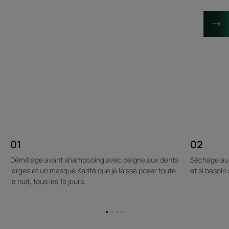
01
02
Démêlage avant shampooing avec peigne aux dents
Séchage au n
larges et un masque Karité que je laisse poser toute
et si besoi
la nuit, tous les 15 jours.
Aller
Aller
Aller
Aller
à
à
à
à