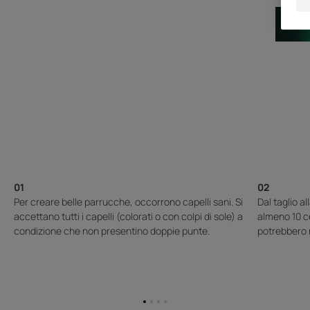
01
02
Per creare belle parrucche, occorrono capelli sani. Si
Dal taglio a
accettano tutti i capelli (colorati o con colpi di sole) a
almeno 10 c
condizione che non presentino doppie punte.
potrebbero n
Vai
Vai
Vai
Vai