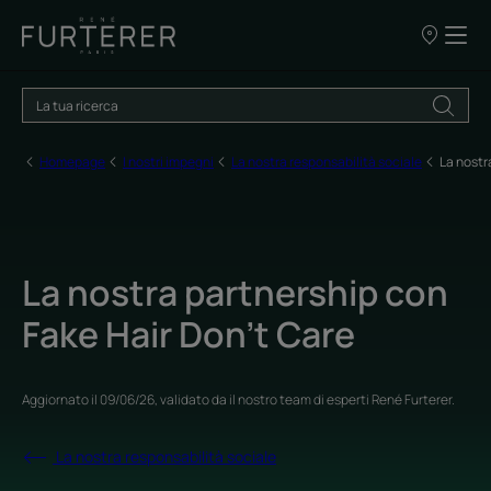
I
nostri
punti
vendita
Homepage
I nostri impegni
La nostra responsabilità sociale
La nostr
La nostra partnership con
Fake Hair Don’t Care
Aggiornato il
09/06/26
, validato da
il nostro team di esperti René Furterer
.
La nostra responsabilità sociale