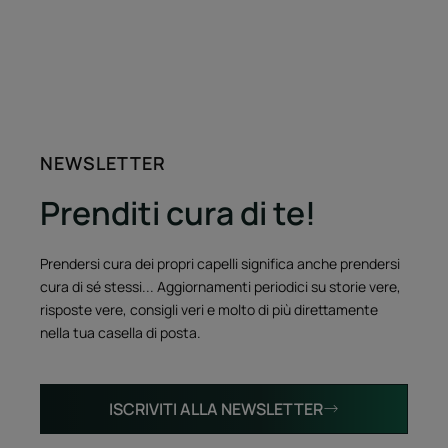
all'elemento
all'elemento
all'elemento
all'elemento
1
2
3
4
NEWSLETTER
Prenditi cura di te!
Prendersi cura dei propri capelli significa anche prendersi
cura di sé stessi... Aggiornamenti periodici su storie vere,
risposte vere, consigli veri e molto di più direttamente
nella tua casella di posta.
ISCRIVITI ALLA NEWSLETTER