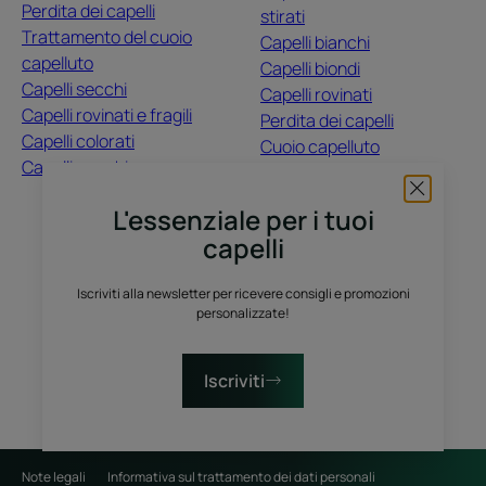
Perdita dei capelli
stirati
Trattamento del cuoio
Capelli bianchi
capelluto
Capelli biondi
Capelli secchi
Capelli rovinati
Capelli rovinati e fragili
Perdita dei capelli
Capelli colorati
Cuoio capelluto
Capelli opachi
Capelli colorati
Capelli secchi
L'essenziale per i tuoi
capelli
CHI SIAMO
Iscriviti alla newsletter per ricevere consigli e promozioni
Contatti
Domande frequenti
personalizzate!
Raccolta differenziata dei prodotti vendita
Raccolta differenziata dei campioni prova gratuiti
Iscriviti
Note legali
Informativa sul trattamento dei dati personali