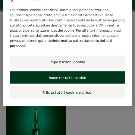
Utilizziamo i cookie per offrirvi una migliore personalizzazione
(pubblicità personalizzata, ecc.) e funzionalità avanzate durante
1 risultato "Propoli"
l'utilizzo del nostro sito. Per continuare e facilitare la vostra navigazione
sul sito, potete accettare direttamente l'uso dei cookie. Altrimenti, è
possibile personalizzare l'uso dei cookie. Per ulteriori informazioni sul
Il propoli è una sostanza naturale dalle numerose virtù,
trattamento dei dati personali, consultare la nostra informativa sulla
privacy cliccando qui sotto:
Informativa sul trattamento dei dati
nota fin dall’antichità per le sue proprietà medicinali.
personali
Questo prodotto, realizzato dalle api con resine vegetali,
cera e polline, è utilizzato per proteggere l’alveare dalle
Impostazioni cookie
infezioni. Svolge inoltre un ruolo strutturale importante
nell’alveare. Ma sapevi che il propoli può fare miracoli
Accetta tutti i cookie
anche per i capelli? Ti raccontiamo di più.
Rifiuta tutti i cookie e chiudi
TRIPHASIC
REACTIONAL
-
Trattamento
2-
in-