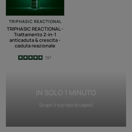
1
anticaduta
&
TRIPHASIC REACTIONAL
crescita
TRIPHASIC REACTIONAL -
-
Trattamento 2-in-1
caduta
anticaduta & crescita -
caduta reazionale
reazionale
4.9
/
5
197
-
IN SOLO 1 MINUTO
Scopri il tuo tipo di capelli