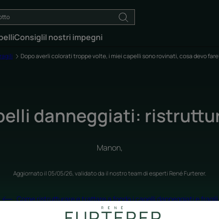
elli
Consigli
I nostri impegni
ragili
Dopo averli colorati troppe volte, i miei capelli sono rovinati, cosa devo fare
elli danneggiati: ristruttur
Manon,
Aggiornato il
05/05/26
, validato da
il nostro team di esperti René Furterer
.
Come ristrutturare e trattare a fondo i capelli danneggiati e fragili