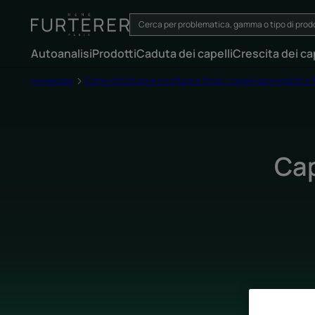
Autoanalisi
Prodotti
Caduta dei capelli
Crescita dei cap
Homepage
Come ristrutturare e trattare a fondo i capelli danneggiati e f
Cap