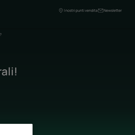
I nostri punti vendita
Newsletter
?
ali!