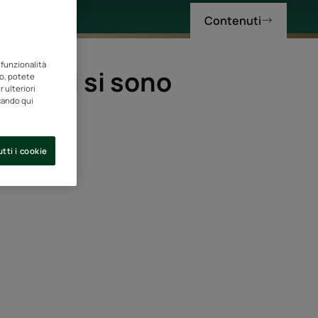
Contenuti
 funzionalità
 capelli si sono
to, potete
 ulteriori
ccando qui
tti i cookie