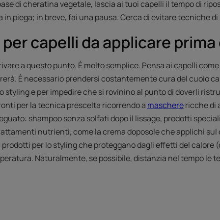
i cheratina vegetale, lascia ai tuoi capelli il tempo di riposa
in piega; in breve, fai una pausa. Cerca di evitare tecniche di 
 per capelli da applicare prim
rivare a questo punto. È molto semplice. Pensa ai capelli come a
rà. È necessario prendersi costantemente cura del cuoio capell
 styling e per impedire che si rovinino al punto di doverli ristr
pronti per la tecnica prescelta ricorrendo a
maschere
ricche di 
deguato: shampoo senza solfati dopo il lissage, prodotti special
ttamenti nutrienti, come la crema doposole che applichi sul c
 prodotti per lo styling che proteggano dagli effetti del calore
mperatura. Naturalmente, se possibile, distanzia nel tempo le 