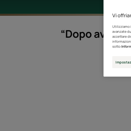
Vi offri
Utilizziamo 
“Dopo averli c
avanzate dur
accettare di
informazioni
sotto:
Inform
Impostaz