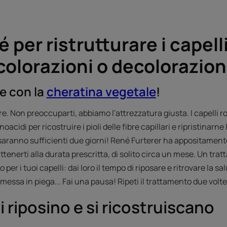
né per ristrutturare i capel
colorazioni o decolorazion
te con la
cheratina vegetale
!
rare. Non preoccuparti, abbiamo l'attrezzatura giusta. I capelli
cidi per ricostruire i pioli delle fibre capillari e ripristinarne
saranno sufficienti due giorni! René Furterer ha appositamen
attenerti alla durata prescritta, di solito circa un mese. Un tr
per i tuoi capelli: dai loro il tempo di riposare e ritrovare la 
messa in piega... Fai una pausa! Ripeti il trattamento due volte
si riposino e si ricostruiscano