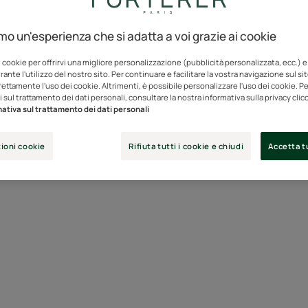
amo un'esperienza che si adatta a voi grazie ai cookie
i cookie per offrirvi una migliore personalizzazione (pubblicità personalizzata, ecc.) e
olorati
troppe
volte, i miei
ante l'utilizzo del nostro sito. Per continuare e facilitare la vostra navigazione sul si
rettamente l'uso dei cookie. Altrimenti, è possibile personalizzare l'uso dei cookie. Per
 sul trattamento dei dati personali, consultare la nostra informativa sulla privacy cli
rovinati, cosa devo fare?”
ativa sul trattamento dei dati personali
Manon,
ioni cookie
Rifiuta tutti i cookie e chiudi
Accetta tu
39 anni