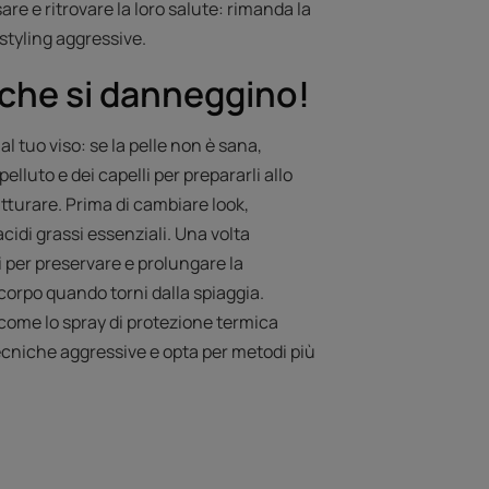
re e ritrovare la loro salute: rimanda la
styling aggressive.
a che si danneggino!
l tuo viso: se la pelle non è sana,
uto e dei capelli per prepararli allo
utturare. Prima di cambiare look,
acidi grassi essenziali. Una volta
i per preservare e prolungare la
orpo quando torni dalla spiaggia.
 (come lo spray di protezione termica
tecniche aggressive e opta per metodi più