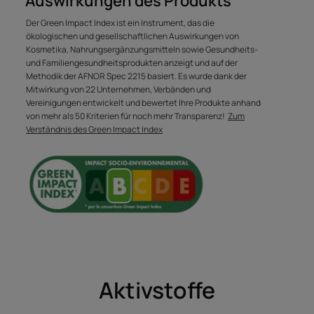
Auswirkungen des Produkts
Blondem Haar scheint es oft an
Der Green Impact Index ist ein Instrument, das die
Geschmeidigkeit und Glanz zu
ökologischen und gesellschaftlichen Auswirkungen von
fehlen. Effektiv und ohne
Kosmetika, Nahrungsergänzungsmitteln sowie Gesundheits-
und Familiengesundheitsprodukten anzeigt und auf der
Einwirkzeit belebt dieser
Methodik der AFNOR Spec 2215 basiert. Es wurde dank der
aufhellende Balsam blondes
Mitwirkung von 22 Unternehmen, Verbänden und
Haar und verstärkt seine
Vereinigungen entwickelt und bewertet Ihre Produkte anhand
von mehr als 50 Kriterien für noch mehr Transparenz!
Zum
Highlights.
Verständnis des Green Impact Index
Vorteil
Ein saurer pH-Wert, der die Schuppenschicht der Haare
glättet und den Glanz optimiert.
Aktivstoffe
Nutzen