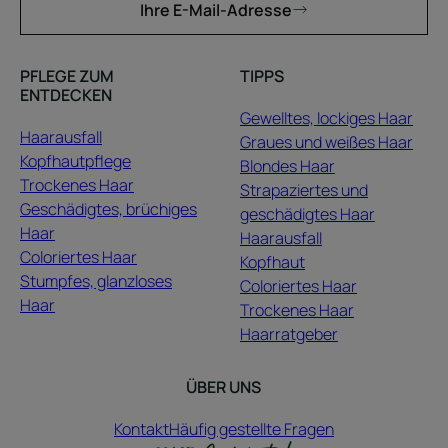
Ihre E-Mail-Adresse
PFLEGE ZUM
TIPPS
ENTDECKEN
Gewelltes, lockiges Haar
Haarausfall
Graues und weißes Haar
Kopfhautpflege
Blondes Haar
Trockenes Haar
Strapaziertes und
Geschädigtes, brüchiges
geschädigtes Haar
Haar
Haarausfall
Coloriertes Haar
Kopfhaut
Stumpfes, glanzloses
Coloriertes Haar
Haar
Trockenes Haar
Haarratgeber
ÜBER UNS
Kontakt
Häufig gestellte Fragen