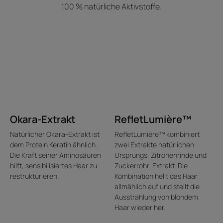
• LEICHT ZU KÄMMEN: Das Haar ist sofort leichter
100 % natürliche Aktivstoffe.
kämmbar seidig und geschmeidig.
• VERSTÄRKUNG DER BLONDTÖNE: Die Leuchtkraft von
natürlichem, gesträhntem oder blond gefärbtem Haar
wird wiederhergestellt.
• EXPRESSPFLEGE: Ohne Einwirkzeit, dieses Produkt wird
nach der Haarwäsche aufgetragen und ausgespült.
Okara-Extrakt
RefletLumière™
Natürlicher Okara-Extrakt ist
RefletLumière™ kombiniert
dem Protein Keratin ähnlich.
zwei Extrakte natürlichen
Die Kraft seiner Aminosäuren
Ursprungs: Zitronenrinde und
hilft, sensibilisiertes Haar zu
Zuckerrohr-Extrakt. Die
restrukturieren.
Kombination hellt das Haar
allmählich auf und stellt die
Ausstrahlung von blondem
Haar wieder her.