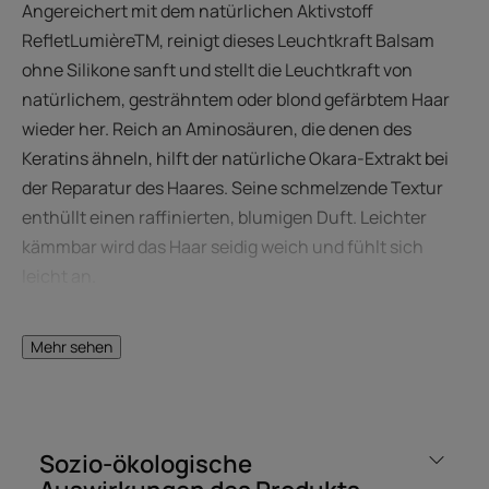
Angereichert mit dem natürlichen Aktivstoff
RefletLumièreTM, reinigt dieses Leuchtkraft Balsam
ohne Silikone sanft und stellt die Leuchtkraft von
natürlichem, gesträhntem oder blond gefärbtem Haar
wieder her. Reich an Aminosäuren, die denen des
Keratins ähneln, hilft der natürliche Okara-Extrakt bei
der Reparatur des Haares. Seine schmelzende Textur
enthüllt einen raffinierten, blumigen Duft. Leichter
kämmbar wird das Haar seidig weich und fühlt sich
leicht an.
Mehr sehen
EIN PAAR WORTE VON UNSEREM EXPERTEN
Sozio-ökologische