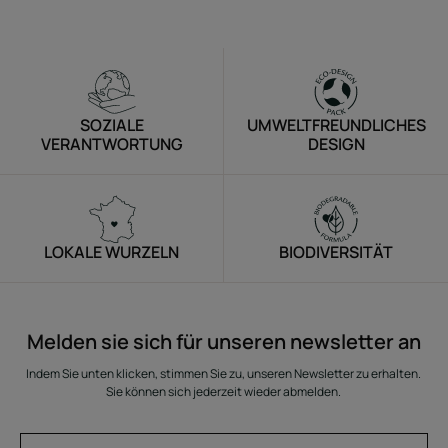
Zum
Zum
Zum
Zum
Element
Element
Element
Element
1
2
3
4
SOZIALE
UMWELTFREUNDLICHES
VERANTWORTUNG
DESIGN
LOKALE WURZELN
BIODIVERSITÄT
Melden sie sich für unseren newsletter an
Indem Sie unten klicken, stimmen Sie zu, unseren Newsletter zu erhalten.
Sie können sich jederzeit wieder abmelden.