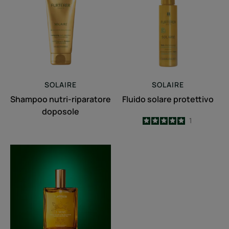
riparatore
protettivo
doposole
SOLAIRE
SOLAIRE
Shampoo nutri-riparatore
Fluido solare protettivo
doposole
5
/
5
1
-
Olio
secco
sublimatore
-
corpo
e
capelli