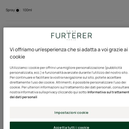
Spray
Spray
100ml
Esigenze
Protezione solare
Vi offriamo un'esperienza che si adatta a voi grazie ai
cookie
Prodotto in Francia
Utilizziamo i cookie per offrirvi una migliore personalizzazione (pubblicità
Per i capelli esposti al sole e alle aggressioni dell'estate,
personalizzata, ecc.) e funzionalità avanzate durante l'utilizzo del nostro sito.
questo olio protettivo associa l'olio di Sesamo
Per continuare e facilitare la vostra navigazione sul sito, potete accettare
direttamente l'uso dei cookie. Altrimenti, è possibile personalizzare l'uso dei
(naturalmente fotoprotettivo e ricco di acidi grassi e
cookie. Per ulteriori informazioni sul trattamento dei dati personali, consultare
vitamina E) a un filtro UV KPF 50+*, un indice di
nostra informativa sulla privacy cliccando qui sotto:
Informativa sul trattamen
dei dati personali
protezione molto alto per la fibra del capello. La sua
formula ricca nutre intensamente i capelli e dona un
Impostazioni cookie
aspetto lucente e 'bagnato' . Adatta a tutti i tipi di capelli
(anche quelli colorati), la formula è resistente all'acqua
Accetta tutti i cookie