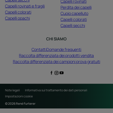
Capelli rovinati
Capelli rovinati e fragili
Perdita dei capelli
Capelli colorati
Cuoio capelluto
Capelli opachi
Capelli colorati
Capelli secchi
CHI SIAMO
Contatti
Domande frequenti
Raccolta differenziata dei prodotti vendita
Raccolta differenziata dei campioni prova gratuiti
Note legali
Informativa sul trattamento dei dati personali
Impostazioni cookie
© 2026 René Furterer