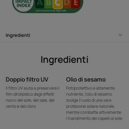
RACCOLTA DIFFERENZIATA
Qui di seguito le informazioni sullo smaltimento dell’imballaggio
Ingredienti
dopo l’utilizzo del prodotto.
Svuotare l’imballaggio primario del suo contenuto prima di
conferirlo in raccolta differenziata.
Ingredienti
Verificare le disposizioni del proprio Comune.
OLIO SOLARE PROTETTIVO formato 100ML - EAN 3282770038453
Flacone (PET 1): PLASTICA
Tappo (PP 5): PLASTICA
Doppio filtro UV
Olio di sesamo
Erogatore (PP 5): PLASTICA
Il filtro UV aiuta a preservare il
Fotoprotettivo e altamente
film idrolipidico dagli effetti
nutriente, l'olio di sesamo
*Il K.P.F. , o Keratin Protection Factor, indica la percentuale di protezione
della cheratina, un componente essenziale dei capelli, apportata dal
nocivi del sole, del sale, del
svolge il ruolo di una vera
prodotto solare specifico per i capelli.
vento e del cloro.
protezione solare naturale,
*Il K.P.F. , o Keratin Protection Factor, indica la percentuale di protezione
della cheratina, un componente essenziale dei capelli, apportata dal
mentre combatte attivamente
prodotto solare specifico per i capelli.
l'inaridimento dei capelli al sole.
** Test ex vivo su ciocche di capelli naturali. Confronto sulla pe