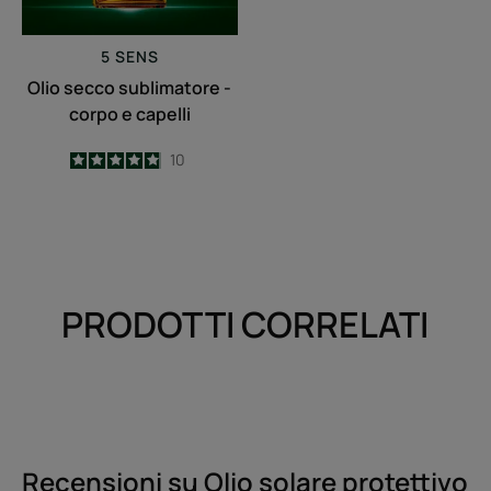
5 SENS
Olio secco sublimatore -
corpo e capelli
4.9
/
5
10
-
PRODOTTI CORRELATI
Recensioni su Olio solare protettivo