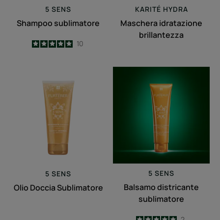
5 SENS
KARITÉ
HYDRA
Shampoo sublimatore
Maschera idratazione
brillantezza
5
/
5
10
-
Olio
Balsamo
Doccia
districante
Sublimatore
sublimatore
5 SENS
5 SENS
Balsamo districante
Olio Doccia Sublimatore
sublimatore
5
/
5
2