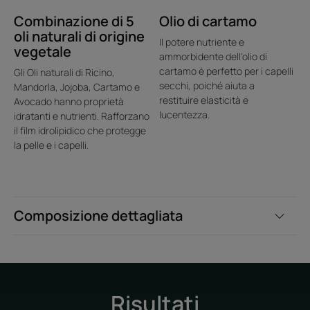
Consiglio esclusivo : per un
Combinazione di 5
trattamento intensivo, lasciare
Olio di cartamo
oli naturali di origine
in posa l'olio sotto un
Il potere nutriente e
vegetale
asciugamano caldo o durante la
ammorbidente dell'olio di
cartamo è perfetto per i capelli
Gli Oli naturali di Ricino,
notte per nutrire intensamente i
secchi, poiché aiuta a
Mandorla, Jojoba, Cartamo e
capelli prima dello shampoo.
restituire elasticità e
Avocado hanno proprietà
lucentezza.
idratanti e nutrienti. Rafforzano
il film idrolipidico che protegge
la pelle e i capelli.
Vantaggio
Una miscela di cinque preziosi oli 100% naturali per un
Composizione dettagliata
perfetto equilibrio tra trattamento, piacere e bellezza
sublimata: olio di ricino, mandorle dolci, jojoba, avocado e
cartamo.
Benefici
Risultati