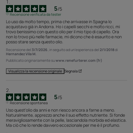
5
/
5
Recensione verificata da tester
Lo uso da molto tempo, prima che arrivasse in Spagna lo 
acquistavo già in Andorra. Ho i capelli secchi e molto ricci, mi 
trovo benissimo con questo olio per il mio tipo di capello. Ora 
non lo trovo più nelle farmacie, mi dicono che è esaurito e non 
posso stare senza questo olio.
Recensione del
3/7/2026
, in seguito ad un'esperienza del
2/1/2018
di
Hernandez Vila M.
Pubblicato originariamente su
www.renefurterer.com (fr)
Segnala
Visualizza la recensione originale
5
/
5
Recensione spontanea
Uso quest'olio da anni e non riesco ancora a farne a meno. 
Naturalmente, apprezzo anche il suo effetto nutriente. Si fonde 
meravigliosamente con la pelle, lasciandola morbida ed elastica. 
Ma ciò che lo rende davvero eccezionale per me è il profumo.
