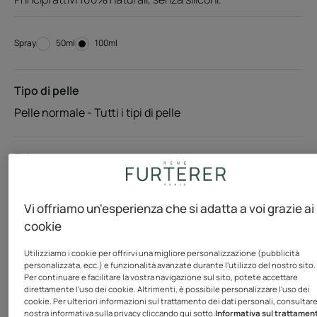
Spray
Spray
50ml
Spray
100ml
Tipo di pelle
Pelle normale - Tutti i tipi di pelle
Esigenze
Brillantezza - Idratare - Morbidezza
Vi offriamo un'esperienza che si adatta a voi grazie ai
Prodotto in Francia
cookie
Preziosa alchimia di cinque oli secchi, questo olio
Utilizziamo i cookie per offrirvi una migliore personalizzazione (pubblicità
personalizzata, ecc.) e funzionalità avanzate durante l'utilizzo del nostro sito.
sublimatore per capelli e corpo incarna l'expertise
Per continuare e facilitare la vostra navigazione sul sito, potete accettare
direttamente l'uso dei cookie. Altrimenti, è possibile personalizzare l'uso dei
botanica di René Furterer. Nutre e protegge i capelli,
cookie. Per ulteriori informazioni sul trattamento dei dati personali, consultare
donando loro elasticità e lucentezza. Applicato
nostra informativa sulla privacy cliccando qui sotto:
Informativa sul trattamen