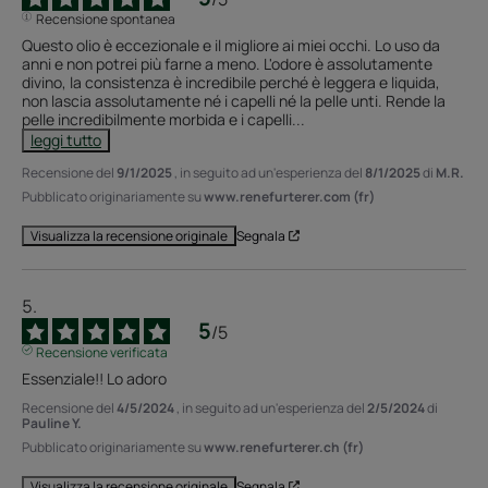
Recensione spontanea
Questo olio è eccezionale e il migliore ai miei occhi. Lo uso da 
anni e non potrei più farne a meno. L'odore è assolutamente 
divino, la consistenza è incredibile perché è leggera e liquida, 
non lascia assolutamente né i capelli né la pelle unti. Rende la 
pelle incredibilmente morbida e i capelli
...
leggi tutto
Recensione del
9/1/2025
, in seguito ad un'esperienza del
8/1/2025
di
M.R.
Pubblicato originariamente su
www.renefurterer.com (fr)
Segnala
Visualizza la recensione originale
5
/
5
Recensione verificata
Essenziale!! Lo adoro
Recensione del
4/5/2024
, in seguito ad un'esperienza del
2/5/2024
di
Pauline Y.
Pubblicato originariamente su
www.renefurterer.ch (fr)
Segnala
Visualizza la recensione originale