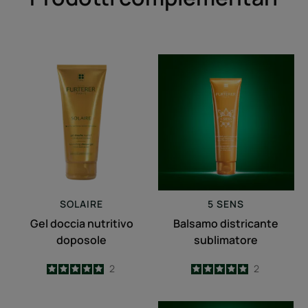
Gel
Balsamo
doccia
districante
nutritivo
sublimatore
doposole
SOLAIRE
5 SENS
Gel doccia nutritivo
Balsamo districante
doposole
sublimatore
5
/
5
2
5
/
5
2
-
-