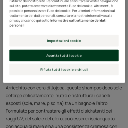
l'utilizzo del nostro sito. Per continuare e facilitare la vostra navigazione
senza siliconi.
sul sito, potete accettare direttamente l'uso dei cookie. Altrimenti, è
*secondo la norma OECD 301B
possibile personalizzare l'uso dei cookie. Per ulteriori informazioni sul
trattamento dei dati personali, consultare la nostra informativa sulla
privacy cliccando qui sotto:
Informativa sul trattamento dei dati
personali
Tubo
Tubo
200ml
Impostazioni cookie
Esigenze
Accetta tutti i cookie
Nutrimento - Protezione solare
Rifiuta tutti i cookie e chiudi
Prodotto in Francia
Arricchito con cera di Jojoba, questo shampoo dopo sole
deterge delicatamente, nutre e ristruttura i capelli
esposti (sole, mare, piscina) tra un bagno e l'altro.
Formulato per contrastare gli effetti disidratanti dei
raggi UV, del sale e del cloro, può essere risciacquato
con acqua di mare e ha una consistenza cremosa con