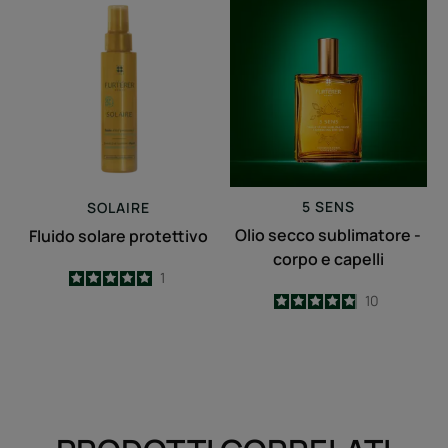
Fluido
Olio
solare
secco
protettivo
sublimatore
-
corpo
e
capelli
5 SENS
SOLAIRE
Olio secco sublimatore -
Fluido solare protettivo
corpo e capelli
5
/
5
1
-
4.9
/
5
10
-