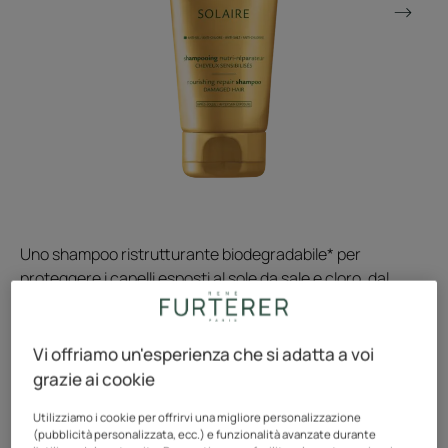
Uno shampoo ristrutturante biodegradabile* per
proteggere i capelli esposti al sole da sale e cloro, dal
profumo divino. Uso frequente.
*secondo la norma OECD 301B
Vi offriamo un'esperienza che si adatta a voi
grazie ai cookie
Trio di principi attivi nutritivi e ristrutturanti
Utilizziamo i cookie per offrirvi una migliore personalizzazione
(pubblicità personalizzata, ecc.) e funzionalità avanzate durante
Principi attivi 100% naturali, Formula biodegradabile* ,