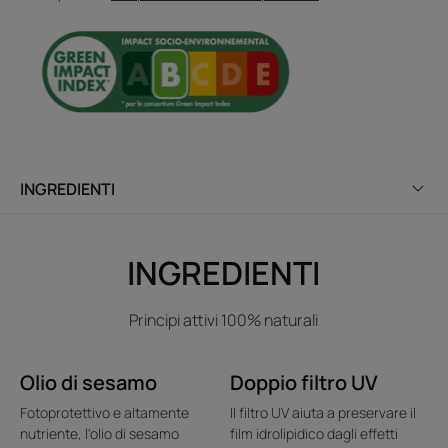
effetti disidratanti dei raggi UV, del sale e del cloro. Può
essere risciacquato in acqua di mare.
• TRATTAMENTO EXPRESS : per un uso frequente dopo
l'esposizione al sole, al mare o all'acqua della piscina.
* secondo la norma OECD 301B
INGREDIENTI
INGREDIENTI
Principi attivi 100% naturali
Olio di sesamo
Doppio filtro UV
Fotoprotettivo e altamente
Il filtro UV aiuta a preservare il
nutriente, l'olio di sesamo
film idrolipidico dagli effetti