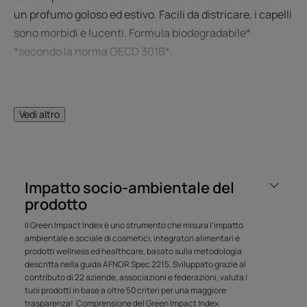
un profumo goloso ed estivo. Facili da districare, i capelli
sono morbidi e lucenti. Formula biodegradabile*
*secondo la norma OECD 301B*.
Vantaggio
Vedi altro
La cera di Jojoba contrasta gli effetti disidratanti delle
aggressioni estive. Il Cimentrio ristruttura e protegge i
capelli e il cuoio capelluto dalle aggressioni esterne. I
fosfolipidi ricostituenti rendono morbida ed elastica la
Impatto socio-ambientale del
fibra del capello.
prodotto
Il Green Impact Index è uno strumento che misura l’impatto
Benefici
ambientale e sociale di cosmetici, integratori alimentari e
prodotti wellness ed healthcare, basato sulla metodologia
• DETERGE, RINFORZA E RISTRUTTURA : deterge
descritta nella guida AFNOR Spec 2215. Sviluppato grazie al
delicatamente, nutre a lungo e ristruttura i capelli in
contributo di 22 aziende, associazioni e federazioni, valuta i
profondità.
tuoi prodotti in base a oltre 50 criteri per una maggiore
• DOPOSOLE ANTI-SALE E ANTI-CLORO : contrasta gli
trasparenza!
Comprensione del Green Impact Index