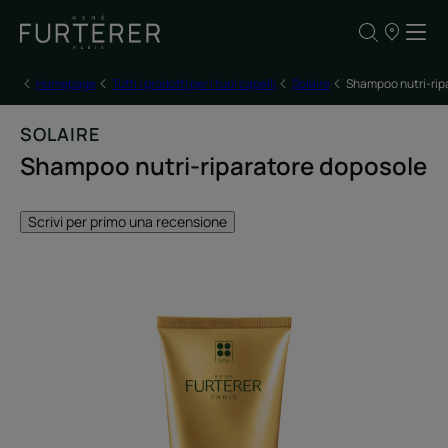
I
nostri
punti
vendita
Homepage
Tutti i prodotti per i tuoi capelli
Solaire
Shampoo nutri-rip
SOLAIRE
Shampoo nutri-riparatore doposole
Scrivi per primo una recensione