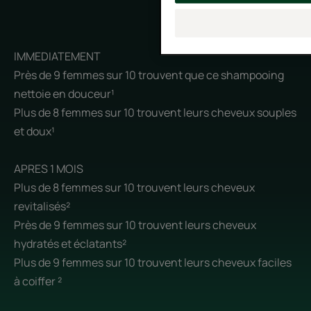
IMMEDIATEMENT
Près de 9 femmes sur 10 trouvent que ce shampooing
nettoie en douceur¹
Plus de 8 femmes sur 10 trouvent leurs cheveux souples
et doux¹
APRES 1 MOIS
Plus de 8 femmes sur 10 trouvent leurs cheveux
revitalisés²
Près de 9 femmes sur 10 trouvent leurs cheveux
hydratés et éclatants²
Plus de 9 femmes sur 10 trouvent leurs cheveux faciles
à coiffer ²