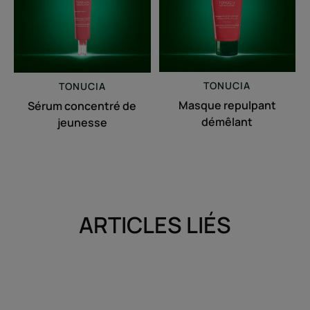
TONUCIA
TONUCIA
Masque repulpant
Sérum concentré de
démêlant
jeunesse
ARTICLES LIÉS
Découvrir
Découvrir
Après
Mon