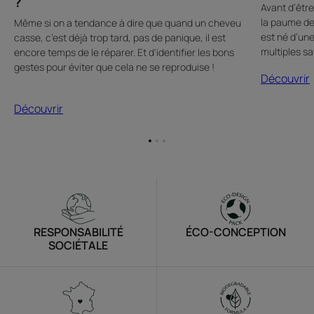
?
Avant d’être
la paume de
Même si on a tendance à dire que quand un cheveu
est né d’un
casse, c’est déjà trop tard, pas de panique, il est
multiples sa
encore temps de le réparer. Et d'identifier les bons
gestes pour éviter que cela ne se reproduise !
Découvrir
Découvrir
Aller
Aller
Aller
à
à
à
l'item
l'item
l'item
1
2
3
RESPONSABILITÉ
ÉCO-CONCEPTION
SOCIÉTALE