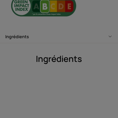
l'huile essentielle d'orange pour
revitaliser le cuir chevelu.
Ingrédients
Avantages
Le shampooing à l'Acide Hyaluronique végétal, qui
Ingrédients
revitalise et renforce la fibre capillaire pour insuffler une
nouvelle jeunesse aux cheveux affinés et fatigués.
Bénéfices
Nettoie en douceur : basé sur une synergie d'ingrédients
clés d'origine naturelle, ce shampooing lave la chevelure
tout en douceur et la recharge en eau.
Revitalise et renforce la fibre capillaire : repulpée et
éclatante, la matière cheveux est souple et rayonnante,