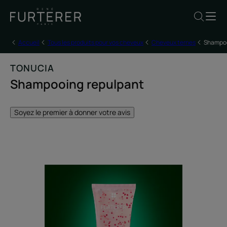
Accueil
Tous les produits pour vos cheveux
Cheveux ternes
Shampoo
TONUCIA
Shampooing repulpant
Soyez le premier à donner votre avis