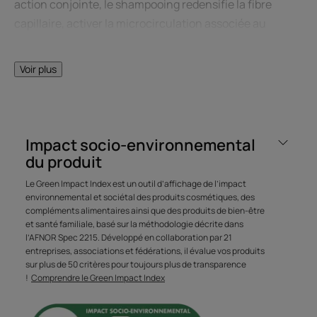
action conjointe, le shampooing redensifie la fibre
capillaire, activer la microcirculation associée au
massage du cuir chevelu et renforce le cheveu en
profondeur. Sa texture iconique aux Biosphères d'huile
Voir plus
essentielle d'Orange nettoie en douceur et enveloppe la
chevelure d'un parfum frais, pétillant, procurant un
moment de bien-être intense. Souples et plus faciles à
coiffer, les cheveux retrouvent brillance et densité des
Impact socio-environnemental
racines jusqu'aux pointes.
du produit
Le Green Impact Index est un outil d’affichage de l’impact
environnemental et sociétal des produits cosmétiques, des
compléments alimentaires ainsi que des produits de bien-être
et santé familiale, basé sur la méthodologie décrite dans
LE MOT DE L’EXPERT
l’AFNOR Spec 2215. Développé en collaboration par 21
entreprises, associations et fédérations, il évalue vos produits
sur plus de 50 critères pour toujours plus de transparence
!
Comprendre le Green Impact Index
Des biosphères iconiques à