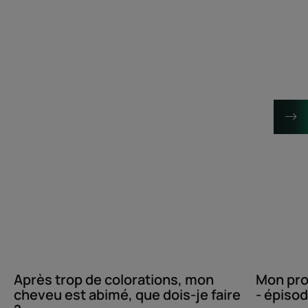
trop
produit
de
René
colorations,
Furterer
mon
de
cheveu
A
est
à
abimé,
Z
que
-
dois-
épisode
je
1
faire
?
Après trop de colorations, mon
Mon pro
cheveu est abimé, que dois-je faire
- épisod