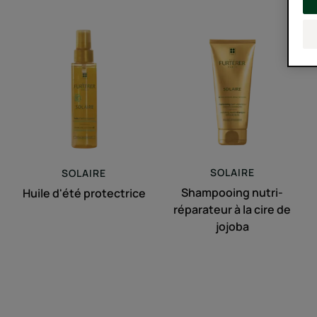
Huile
Shampooing
d'été
nutri-
protectrice
réparateur
à
la
cire
de
jojoba
SOLAIRE
SOLAIRE
Shampooing nutri-
Huile d'été protectrice
réparateur à la cire de
jojoba