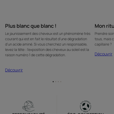
Plus blanc que blanc !
Mon ritu
Le jaunissement des cheveux est un phénomène très
Prendre soi
courant qui est en fait le résultat d’une dégradation
tous, mais 
d’un acide aminé. Si vous cherchez un responsable,
capillaire ?
levez la tête : l’exposition des cheveux au soleil est la
Découvrir
raison numéro 1 de cette dégradation.
Découvrir
Aller
Aller
Aller
Aller
à
à
à
à
l'item
l'item
l'item
l'item
1
2
3
4