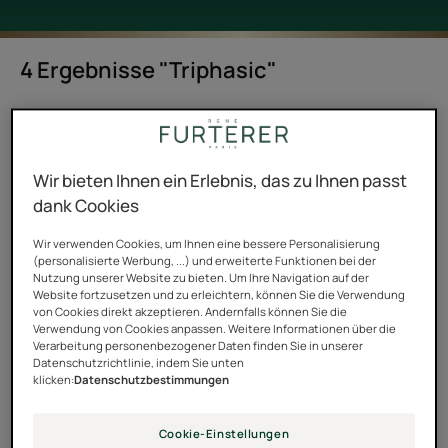
4 Ergebnisse "Triphasic"
Verwenden Sie Triphasic Progressive und Triphasic
Reactional als ergänzende Pflegen, um den Verlust der
Haardichte oder plötzlichen Haarausfall im
Wir bieten Ihnen ein Erlebnis, das zu Ihnen passt
Zusammenhang mit Stress, Mangelerscheinungen,
dank Cookies
einem Wechsel der Jahreszeit oder nach einer
Wir verwenden Cookies, um Ihnen eine bessere Personalisierung
Schwangerschaft zu bekämpfen.
(personalisierte Werbung, ...) und erweiterte Funktionen bei der
Nutzung unserer Website zu bieten. Um Ihre Navigation auf der
Kombinieren Sie diese Pflegen mit dem neuen Triphasic
Website fortzusetzen und zu erleichtern, können Sie die Verwendung
von Cookies direkt akzeptieren. Andernfalls können Sie die
Shampoo mit seiner exklusiven Biosphären-
Verwendung von Cookies anpassen. Weitere Informationen über die
Verarbeitung personenbezogener Daten finden Sie in unserer
Technologie mit ätherischem Öl. Es enthält außerdem
Datenschutzrichtlinie, indem Sie unten
Aktivstoffe aus der Hautpflege und der
klicken:
Datenschutzbestimmungen
Nahrungsergänzungsmittelindustrie, die helfen, den
Haarausfall zu verlangsamen und gleichzeitig ein
Cookie-Einstellungen