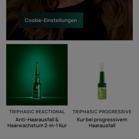
Cookie-Einstellungen
Anti-
Kur
Haarausfall
bei
&
progressivem
Haarwachstum
Haarausfall
2-
in-
1
Kur
TRIPHASIC REACTIONAL
TRIPHASIC PROGRESSIVE
Anti-Haarausfall &
Kur bei progressivem
Haarwachstum 2-in-1 Kur
Haarausfall