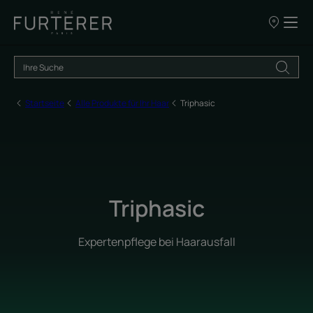
UNSERE
VERKAUFSS
Startseite
Alle Produkte für Ihr Haar
Triphasic
Triphasic
Expertenpflege bei Haarausfall