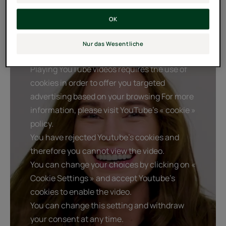
stärkeres und gesünderes Haarwachstum zu fördern.
OK
Seine sulfatfreie Formulierung ist sanft zur Kopfhaut.
Nur das Wesentliche
Playing YouTube videos requires the use of
cookies in order to offer you targeted
advertising based on your browsing For more
information, please visit YouTube's « cookie »
policy.
You have rejected Youtube's cookies and
therefore you cannot view the video.
You can change your choices by clicking on «
Cookie Settings » and accept Youtube's
cookies to enable the video.
You can change this setting and withdraw
your consent at any time.