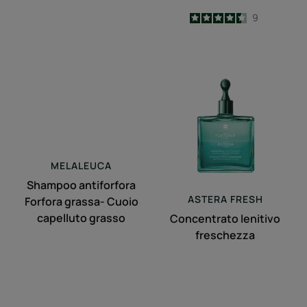
4.4
/
5
9
-
Shampoo
Concentrato
antiforfora
lenitivo
Forfora
freschezza
grassa-
Cuoio
capelluto
grasso
MELALEUCA
Shampoo antiforfora
ASTERA
FRESH
Forfora grassa- Cuoio
capelluto grasso
Concentrato lenitivo
freschezza