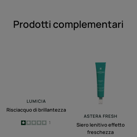
Prodotti complementari
Risciacquo
Siero
di
lenitivo
brillantezza
effetto
freschezza
LUMICIA
Risciacquo di brillantezza
ASTERA
FRESH
1
/
5
1
Siero lenitivo effetto
-
freschezza