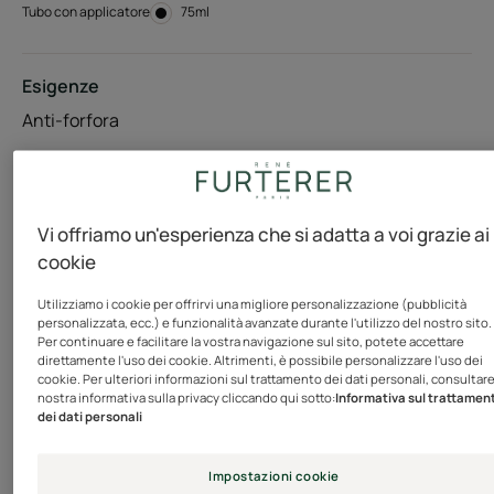
Tubo con applicatore
Tubo
75ml
con
applicatore
Esigenze
Anti-forfora
Prodotto in Francia
Vi offriamo un'esperienza che si adatta a voi grazie ai
Con estratti micronizzati di albicocca, questo gel pre-
cookie
shampoo esfolia delicatamente e riduce efficacemente
la forfora severa. Associa l'olio essenziale di Melaleuca a
Utilizziamo i cookie per offrirvi una migliore personalizzazione (pubblicità
personalizzata, ecc.) e funzionalità avanzate durante l'utilizzo del nostro sito.
principi attivi detergenti e cheratoriduttori che
Per continuare e facilitare la vostra navigazione sul sito, potete accettare
purificano il cuoio capelluto immediatamente. Non
direttamente l'uso dei cookie. Altrimenti, è possibile personalizzare l'uso dei
cookie. Per ulteriori informazioni sul trattamento dei dati personali, consultare
appena applicato, dona una rivitalizzante sensazione di
nostra informativa sulla privacy cliccando qui sotto:
Informativa sul trattamen
benessere, rafforzata dalle proprietà rinfrescanti e
dei dati personali
lenitive del Mentolo.
Impostazioni cookie