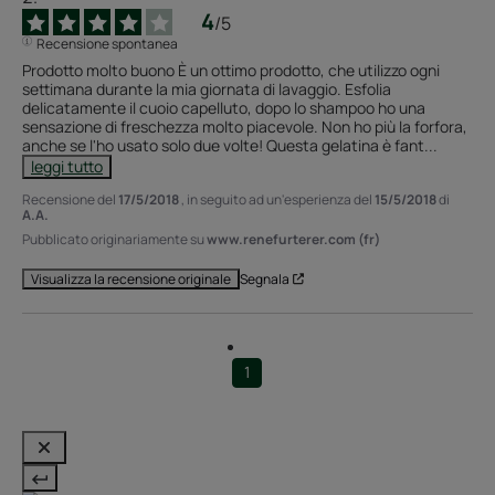
4
/
5
Recensione spontanea
Prodotto molto buono È un ottimo prodotto, che utilizzo ogni 
settimana durante la mia giornata di lavaggio. Esfolia 
delicatamente il cuoio capelluto, dopo lo shampoo ho una 
sensazione di freschezza molto piacevole. Non ho più la forfora, 
anche se l'ho usato solo due volte! Questa gelatina è fant
...
leggi tutto
Recensione del
17/5/2018
, in seguito ad un'esperienza del
15/5/2018
di
A.A.
Pubblicato originariamente su
www.renefurterer.com (fr)
Segnala
Visualizza la recensione originale
1