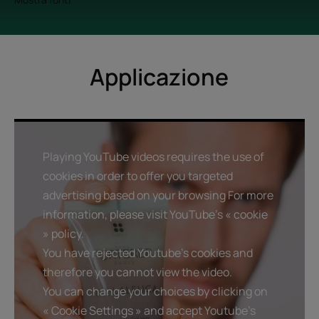
Applicazione
Playing YouTube videos requires the use of
cookies in order to offer you targeted
advertising based on your browsing For more
information, please visit YouTube's « cookie
» policy.
You have rejected Youtube's cookies and
therefore you cannot view the video.
You can change your choices by clicking on
« Cookie Settings » and accept Youtube's