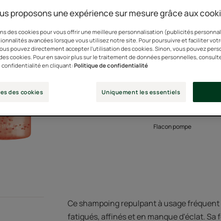
us proposons une expérience sur mesure grâce aux cook
Le shampoing pro-je
ns des cookies pour vous offrir une meilleure personnalisation (publicités personnali
cheveux affinés et 
ionnalités avancées lorsque vous utilisez notre site. Pour poursuivre et faciliter vot
 vous pouvez directement accepter l'utilisation des cookies. Sinon, vous pouvez pers
n des cookies. Pour en savoir plus sur le traitement de données personnelles, consult
 confidentialité en cliquant:
Politique de confidentialité
À l'Acide Hyaluroniq
es des cookies
Uniquement les essentiels
Formule à 90% d'ing
Flacon pompe
Ce shampoing repulpant à usage fréquent r
fatigués, affinés et en manque d'éclat. Sa 