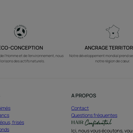
ÉCO-CONCEPTION
ANCRAGE TERRITOR
e l’Homme et de l’environnement, nous
Notre développement mondial prend se
lorisons des actifs naturels.
notre région de cœur.
S
A PROPOS
bimés
Contact
ancs
Questions fréquentes
pus, frisés
onds
Ici, nous vous écoutons, vo