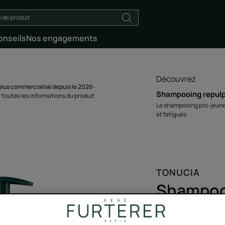
onseils
Nos engagements
Découvrez
lus commercialisé depuis le 2026-
Shampooing repul
 toutes les informations du produit
Le shampooing pro-jeunes
et fatigués.
TONUCIA
Shampoo
Permanent
Redensifie - Rep