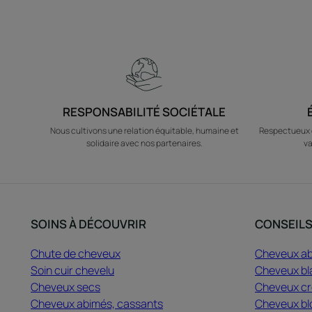
RESPONSABILITÉ SOCIÉTALE
Nous cultivons une relation équitable, humaine et
Respectueux d
solidaire avec nos partenaires.
va
SOINS À DÉCOUVRIR
CONSEIL
Chute de cheveux
Cheveux a
Soin cuir chevelu
Cheveux bl
Cheveux secs
Cheveux cré
Cheveux abimés, cassants
Cheveux bl