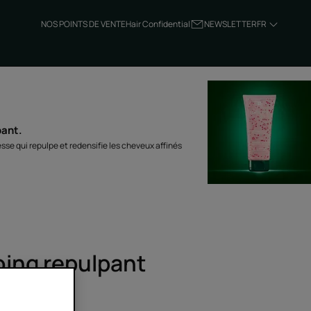
NOS POINTS DE VENTE
Hair Confidential
NEWSLETTER
FR
pant.
se qui repulpe et redensifie les cheveux affinés
ing repulpant
ulpe