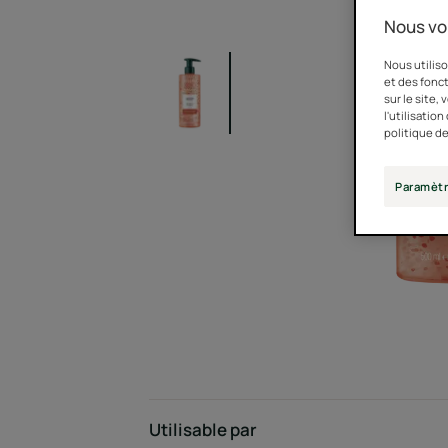
Nous vo
Nous utiliso
et des fonct
sur le site,
l'utilisatio
politique de
Paramètr
Utilisable par