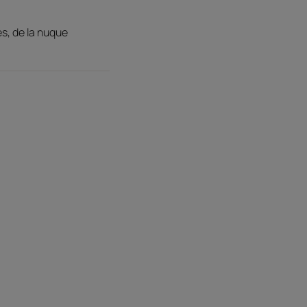
arge en eau.
epulpée et éclatante, la matière cheveux est
s, de la nuque
us jeune.
huile essentielle d'Orange qui stimule la
e galénique iconique et d'une signature
ctéristiques environnementales
 recyclées*