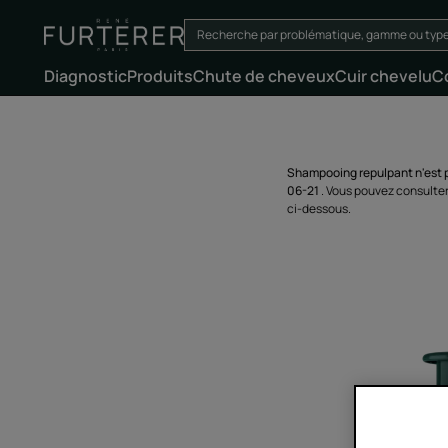
Diagnostic
Produits
Chute de cheveux
Cuir chevelu
C
Shampooing repulpant n'est p
06-21
. Vous pouvez consulter
ci-dessous.