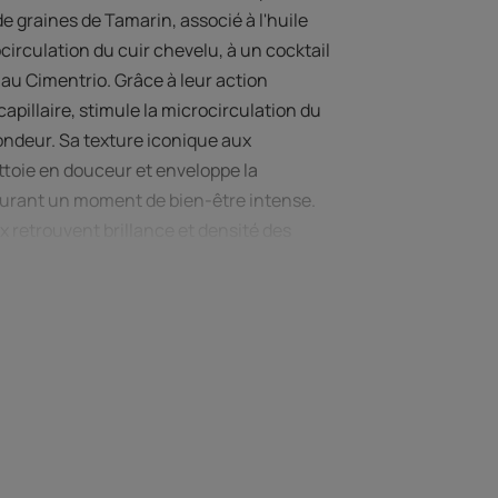
de graines de Tamarin, associé à l'huile
circulation du cuir chevelu, à un cocktail
 au Cimentrio. Grâce à leur action
capillaire, stimule la microcirculation du
ondeur. Sa texture iconique aux
ttoie en douceur et enveloppe la
ocurant un moment de bien-être intense.
ux retrouvent brillance et densité des
 L’EXPERT