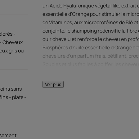
un Acide Hyaluronique végétal like extrait 
essentielle d'Orange pour stimuler la micro
de Vitamines, aux microprotéines de Blé et
conjointe, le shampoing redensifie la fibre 
lorés -
cuir chevelu et renforce le cheveu en prof
 - Cheveux
Biosphères d'huile essentielle d'Orange ne
eux gris ou
chevelure d'un parfum frais, pétillant, pr
Souples et plus faciles à coiffer, les cheve
racines jusqu'aux pointes.
Voir plus
Soins sans
ins - plats -
LE MOT DE
issement