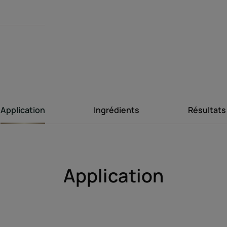
Des biosphères ic
essentielle 
revitaliser le
Application
Ingrédients
Résultats
Avantages
Le shampoing à l'Acide Hyaluronique végétal li
Application
capillaire pour insuffler une nouvelle jeunes
Bénéfices
Nettoie en douceur : basé sur une synergie d