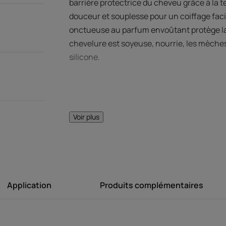
barrière protectrice du cheveu grâce à la 
douceur et souplesse pour un coiffage faci
onctueuse au parfum envoûtant protège la f
chevelure est soyeuse, nourrie, les mèches
silicone.
Voir plus
LE MOT DE
Technologie d
Application
Produits complémentaires
unique brevetée*
lissante