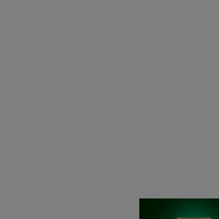
Shamp
discipl