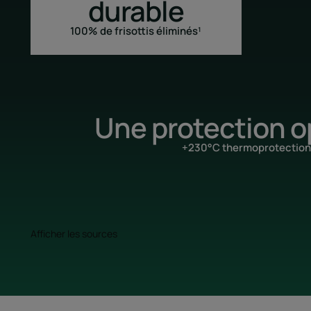
durable
100% de frisottis éliminés¹
Une protection o
+230°C thermoprotection
Afficher les sources