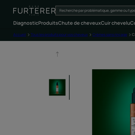
Diagnostic
Produits
Chute de cheveux
Cuir chevelu
C
Accueil
Tous les produits pour vos cheveux
Crèmes sans rinçage
C