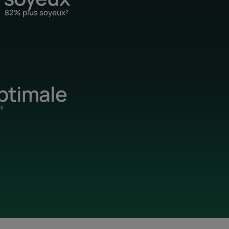
82% plus soyeux²
ptimale
³