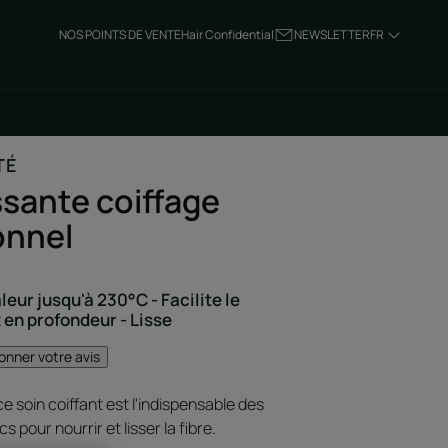
NOS POINTS DE VENTE
Hair Confidential
NEWSLETTER
FR
TÉ
ssante coiffage
onnel
leur jusqu'à 230°C - Facilite le
t en profondeur - Lisse
onner votre avis
ce soin coiffant est l'indispensable des
s pour nourrir et lisser la fibre.