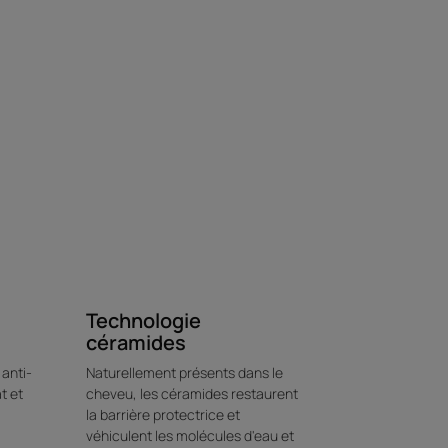
er les cheveux les plus secs. Elle nourrit
otégeant la chevelure, pour un coiffage
Technologie
céramides
, les longueurs les plus sèches sont
et longue tenue.
anti-
Naturellement présents dans le
t et
cheveu, les céramides restaurent
 de la chaleur jusqu'à 230°C.
la barrière protectrice et
Karité, la formule sublime et assouplit la
véhiculent les molécules d'eau et