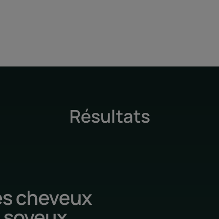
Texture
* Demande de brevet déposée.
Résultats
s cheveux
soyeux