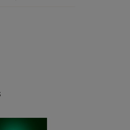
s
Masque
nourrissant