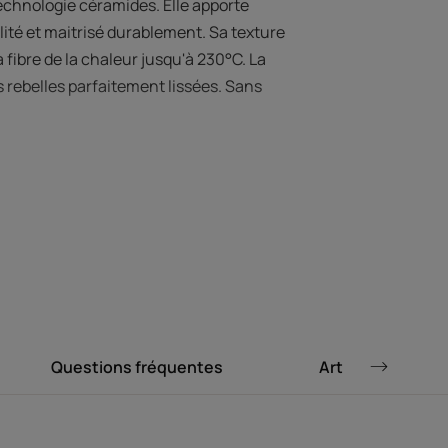
technologie céramides. Elle apporte
lité et maitrisé durablement. Sa texture
ibre de la chaleur jusqu'à 230°C. La
 rebelles parfaitement lissées. Sans
 L’EXPERT
e formulation
Questions fréquentes
Articles liés
 pour une action
 durable.