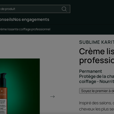
onseils
Nos engagements
rème lissante coiffage professionnel
SUBLIME KARI
Crème li
professi
Permanent
Protège de la cha
coiffage - Nourri
Soyez le premier à d
Inspiré des salons, 
cheveux les plus sec