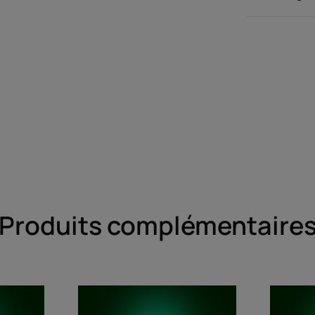
Produits complémentaire
ooing
Masque
inant
hydratant