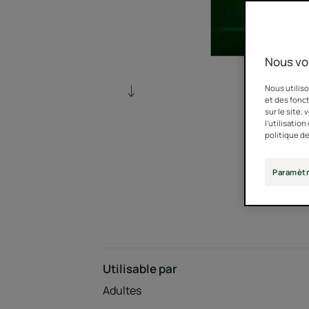
Nous vo
Nous utiliso
et des fonct
sur le site,
l'utilisatio
politique de
Paramètr
Utilisable par
Adultes