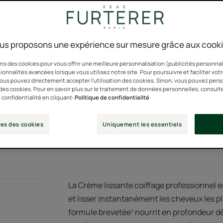
Cheveux nourris et 
us proposons une expérience sur mesure grâce aux cook
La crème coiffante 
qui lisse et prolong
ns des cookies pour vous offrir une meilleure personnalisation (publicités personnali
ionnalités avancées lorsque vous utilisez notre site. Pour poursuivre et faciliter vot
 vous pouvez directement accepter l'utilisation des cookies. Sinon, vous pouvez pers
Flacon pompe
Flaco
100m
n des cookies. Pour en savoir plus sur le traitement de données personnelles, consult
 confidentialité en cliquant:
Politique de confidentialité
pomp
es des cookies
Uniquement les essentiels
Point de ven
La Crème lissante coiffage professionnel es
et lisser instantanément les cheveux les pl
formule brevetée¹ nourrit en profondeur dès