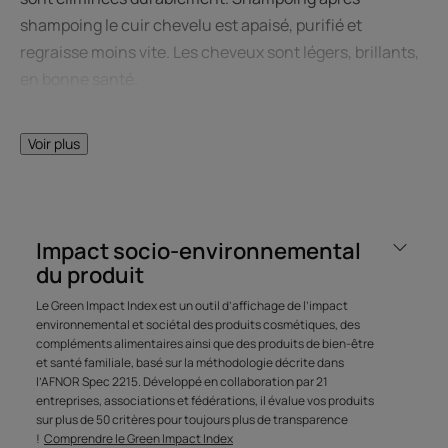
shampoing le cuir chevelu est apaisé, purifié et
regraisse moins vite. Les cheveux sont légers, brillants,
en bonne santé.
Voir plus
LE MOT DE L’EXPERT
Impact socio-environnemental
du produit
L'objectif est d’aider votre cuir
Le Green Impact Index est un outil d’affichage de l’impact
chevelu à rétablir son équilibre
environnemental et sociétal des produits cosmétiques, des
naturel en rééquilibrant son
compléments alimentaires ainsi que des produits de bien-être
et santé familiale, basé sur la méthodologie décrite dans
microbiome.
l’AFNOR Spec 2215. Développé en collaboration par 21
entreprises, associations et fédérations, il évalue vos produits
sur plus de 50 critères pour toujours plus de transparence
!
Comprendre le Green Impact Index