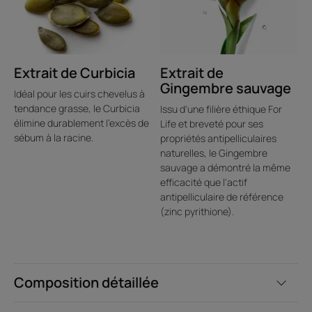
Texture
Environnement
Extrait de Curbicia
Extrait de
Gingembre sauvage
Idéal pour les cuirs chevelus à
tendance grasse, le Curbicia
Issu d'une filière éthique For
Avantage de la texture
élimine durablement l'excès de
Life et breveté pour ses
Shampooing gel pur et cristallin à la formule légère.
sébum à la racine.
propriétés antipelliculaires
naturelles, le Gingembre
Senteur du contenu
sauvage a démontré la même
Parfum frais et aromatique.
efficacité que l'actif
antipelliculaire de référence
*Selon test OCDE301B.
(zinc pyrithione).
Composition détaillée