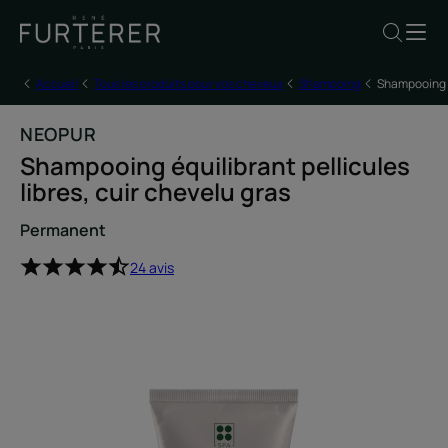
Accueil
Tous les produits pour vos cheveux
Shampoing
Shampooing éq
NEOPUR
Shampooing équilibrant pellicules
libres, cuir chevelu gras
Permanent
24 avis