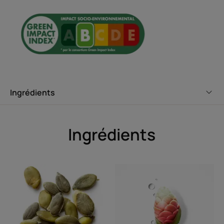
Avantages
Enrichi en actifs 100% d'origine naturelle, le shampooing
équilibrant NEOPUR MICROBIOME EXPERT respecte le
cuir chevelu et restaure son équilibre naturel pour un cuir
chevelu sain durablement.
Ingrédients
Bénéfices
• EFFET ANTI-PELLICULES LIBRES RAPIDE ET DURABLE :
Ingrédients
élimine les pellicules libres visibles dès la 1ère application.
Efficacité démontrée après 1 mois d'arrêt.
• SOULAGE LES DÉMANGEAISONS CAUSÉES PAR LA
PEAU SÈCHE : soulage l'inconfort immédiatement et
durablement grâce à l'extrait de Céleri.
• ÉLIMINE L'EXCÈS DE SEBUM : élimine l'excès de sébum
grâce à l'extrait naturel de Curbicia.