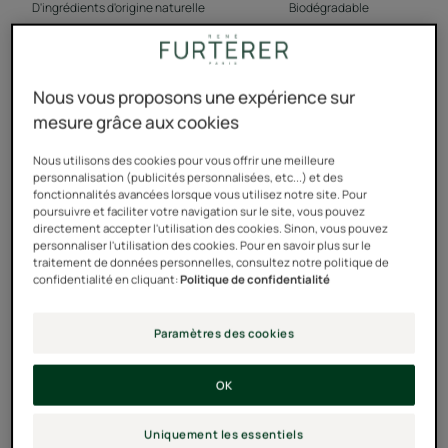
D'ingrédients d'origine naturelle
Biodégradable
Sans silicone, sans sulfate
Eco packaging
Nous vous proposons une expérience sur
mesure grâce aux cookies
1 tube = 1 mois de cure
Nous utilisons des cookies pour vous offrir une meilleure
personnalisation (publicités personnalisées, etc...) et des
Actifs 100% d'origine naturelle, sans silicone, sans tensio-
fonctionnalités avancées lorsque vous utilisez notre site. Pour
poursuivre et faciliter votre navigation sur le site, vous pouvez
actif sulfaté, actif For Life.
directement accepter l'utilisation des cookies. Sinon, vous pouvez
personnaliser l'utilisation des cookies. Pour en savoir plus sur le
traitement de données personnelles, consultez notre politique de
confidentialité en cliquant:
Politique de confidentialité
Tube
Tube
150ml
Paramètres des cookies
Utilisable par
Adolescents - Adultes
OK
Uniquement les essentiels
Type de cheveux