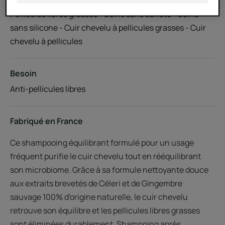
Pellicules libres grasses - Soins sans sulfate - Soins
sans silicone - Cuir chevelu à pellicules grasses - Cuir
chevelu à pellicules
Besoin
Anti-pellicules libres
Fabriqué en France
Ce shampooing équilibrant formulé pour un usage
fréquent purifie le cuir chevelu tout en rééquilibrant
son microbiome. Grâce à sa formule nettoyante douce
aux extraits brevetés de Céleri et de Gingembre
sauvage 100% d'origine naturelle, le cuir chevelu
retrouve son équilibre et les pellicules libres grasses
sont éliminées durablement. Shampoing après