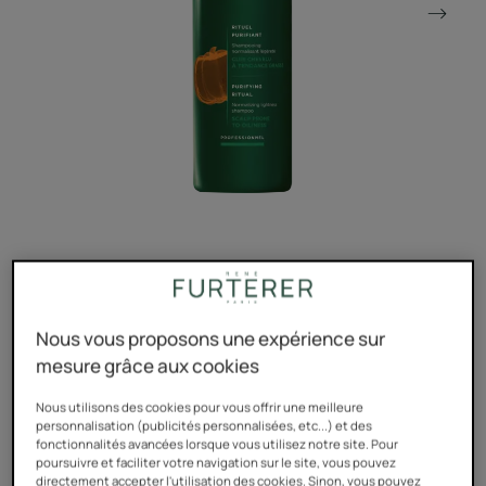
Le shampooing anti cheveux gras aux actifs 100%
naturels qui purifie et nettoie en douceur les cuirs
chevelus à tendance grasse.
Nous vous proposons une expérience sur
mesure grâce aux cookies
Aux huiles essentielles purifiantes
Nous utilisons des cookies pour vous offrir une meilleure
personnalisation (publicités personnalisées, etc...) et des
fonctionnalités avancées lorsque vous utilisez notre site. Pour
Actifs 100% naturels, sans tensio-actifs sulfatés, sans
poursuivre et faciliter votre navigation sur le site, vous pouvez
silicone
directement accepter l'utilisation des cookies. Sinon, vous pouvez