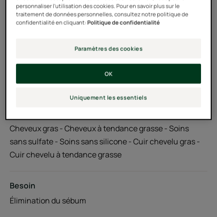
personnaliser l'utilisation des cookies. Pour en savoir plus sur le
traitement de données personnelles, consultez notre politique de
confidentialité en cliquant:
Politique de confidentialité
Tube
Tube
150ml
Flacon pompe
Flacon
600ml
pompe
Paramètres des cookies
Utilisable par
OK
Adultes
Uniquement les essentiels
Type de cheveux
Cheveux gras - Cheveux à tendance grasse - Soins
sans sulfate - Soins sans silicone - Cuir chevelu gras -
Cuir chevelu à tendance grasse
Besoin
Élimination du sébum