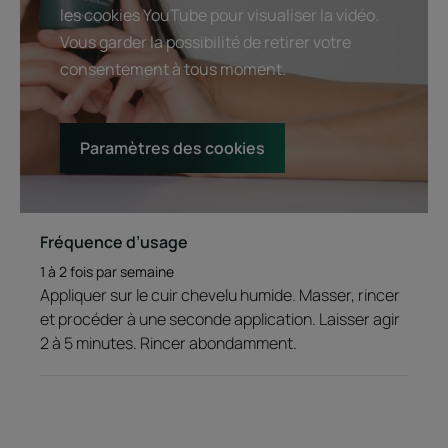
les cookies YouTube pour visualiser la vidéo.
Vous garder la possibilité de retirer votre
Avantage de la texture
consentement à tous moment.
Mousse fine et onctueuse.
Senteur du contenu
Paramètres des cookies
Parfum frais acidulé aux huiles essentielles.
*Selon test OCDE301B.
Fréquence d’usage
1 à 2 fois par semaine
Appliquer sur le cuir chevelu humide. Masser, rincer
et procéder à une seconde application. Laisser agir
2 à 5 minutes. Rincer abondamment.