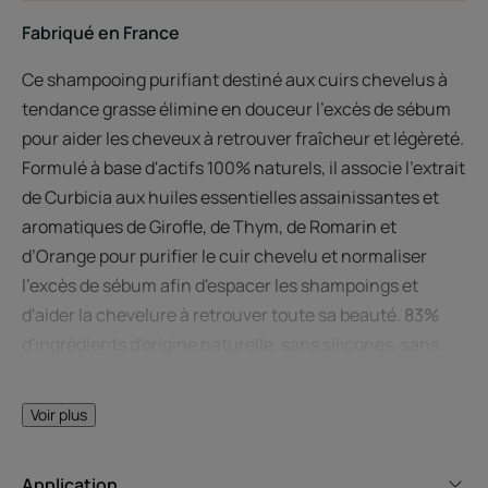
Fabriqué en France
Ce shampooing purifiant destiné aux cuirs chevelus à
tendance grasse élimine en douceur l'excès de sébum
pour aider les cheveux à retrouver fraîcheur et légèreté.
Formulé à base d'actifs 100% naturels, il associe l'extrait
de Curbicia aux huiles essentielles assainissantes et
aromatiques de Girofle, de Thym, de Romarin et
d’Orange pour purifier le cuir chevelu et normaliser
l'excès de sébum afin d'espacer les shampoings et
d'aider la chevelure à retrouver toute sa beauté. 83%
d'ingrédients d'origine naturelle, sans silicones, sans
tensio-actifs sulfatés.
Voir plus
Avantages
Riche en huiles essentielles de Girofle, Thym, Romarin et
Application