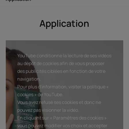
Orange aux vertus purifiantes et en extrait d'origine
naturelle de Curbicia, ce shampooing "anti-excès de
sébum" agit tout en naturalité.
Application
Bénéfices
Purifie et nettoie en douceur : lave et assainit les cheveux
et le cuir chevelu, élimine en douceur l'excès de sébum.
YouTube conditionne la lecture de ses vidéos
Régule la production de sébum : les cheveux regraissent
au dépôt de cookies afin de vous proposer
moins vite, la fréquence des shampoings peut être
des publicités ciblées en fonction de votre
espacée.
navigation.
Aide les cheveux à retrouver leur légèreté : durablement
Pour plus d'information, visiter la politique «
assainie, la chevelure est fraîche et légère.
cookies » de YouTube.
Vous avez refusé ses cookies et donc ne
pouvez pas visionner la vidéo.
Texture
Environnement
En cliquant sur « Paramètres des cookies »
vous pouvez modifier vos choix et accepter