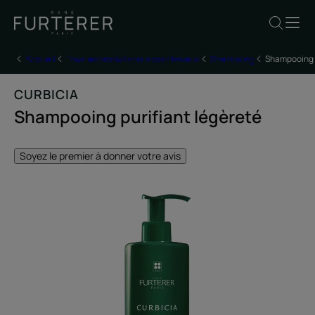
Accueil
Tous les produits pour vos cheveux
Shampoing
Shampooing p
CURBICIA
Shampooing purifiant légèreté
Soyez le premier à donner votre avis