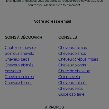
En cliquant ci-dessous, vous acceptez de recevoir notre newsletter. Vous
pourrez vous désinscrire à tout moment.
Votre adresse email
SOINS À DÉCOUVRIR
CONSEILS
Chute de cheveux
Cheveux abimés
Soin cuir chevelu
Cheveux blancs
Cheveux secs
Cheveux crépus, frisés
Cheveux abimés,
Cheveux blonds
cassants
Chute de cheveux
Cheveux colorés
Cuir chevelu
Cheveux ternes
Cheveux colorés
Cheveux secs
Guide capillaire
A PROPOS