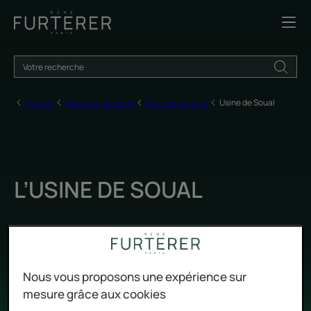
Accueil
Nos engagements
Éco-conception
Usine de Soual
L’USINE DE SOUAL
Mise à jour le
2026-06-09
, validé par
notre équipe d'experts René Furterer
.
Éco-conception
Nous vous proposons une expérience sur
mesure grâce aux cookies