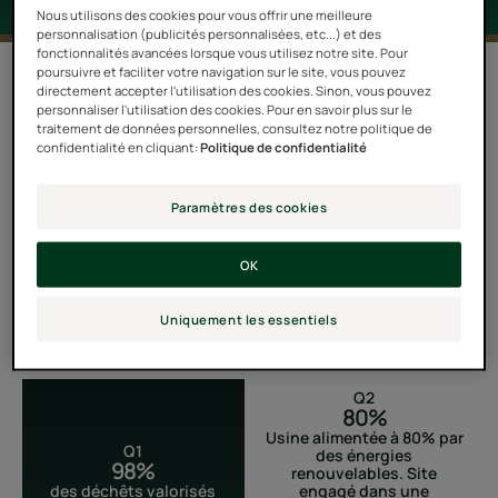
Nous utilisons des cookies pour vous offrir une meilleure
personnalisation (publicités personnalisées, etc...) et des
fonctionnalités avancées lorsque vous utilisez notre site. Pour
poursuivre et faciliter votre navigation sur le site, vous pouvez
Depuis 40 ans, le site de Soual dans le Tarn assure la
directement accepter l'utilisation des cookies. Sinon, vous pouvez
personnaliser l'utilisation des cookies. Pour en savoir plus sur le
fabrication et le conditionnement de nos produits
traitement de données personnelles, consultez notre politique de
confidentialité en cliquant:
Politique de confidentialité
dermo-cosmétiques.
Paramètres des cookies
CHIFFRES CLÉS
OK
Uniquement les essentiels
Q2
80%
Usine alimentée à 80% par
Q1
des énergies
98%
renouvelables. Site
des déchêts valorisés
engagé dans une