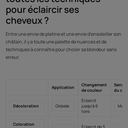
pour éclaircir ses
cheveux ?
Entre une envie de platine et une envie d’ensoleiller son
châtain, il y a toute une palette de nuances et de
techniques à connaître pour choisir sa blondeur sans
erreur.
Changement
Sensibi
Application
de couleur
du che
Éclaircit
Décoloration
Globale
jusqu’à 6
Maje
tons
Coloration
Éclaircit de 3