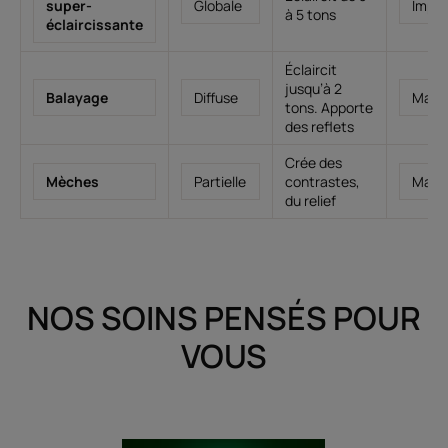
super-
Globale
Impor
à 5 tons
éclaircissante
Éclaircit
jusqu’à 2
Balayage
Diffuse
Maje
tons. Apporte
des reflets
Crée des
Mèches
Partielle
contrastes,
Maje
du relief
NOS SOINS PENSÉS POUR
VOUS