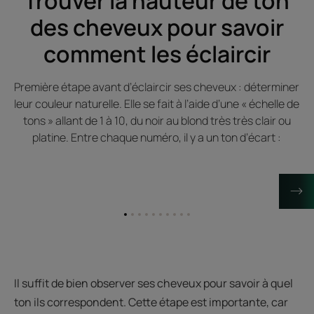
Trouver la hauteur de ton
des cheveux pour savoir
comment les éclaircir
Première étape avant d’éclaircir ses cheveux : déterminer
leur couleur naturelle. Elle se fait à l’aide d’une « échelle de
tons » allant de 1 à 10, du noir au blond très très clair ou
platine. Entre chaque numéro, il y a un ton d’écart :
Aller
Aller
Aller
Aller
Aller
Aller
Aller
Aller
Aller
Aller
à
à
à
à
à
à
à
à
à
à
l'item
l'item
l'item
l'item
l'item
l'item
l'item
l'item
l'item
l'item
1
2
3
4
5
6
7
8
9
10
Il suffit de bien observer ses cheveux pour savoir à quel
ton ils correspondent. Cette étape est importante, car