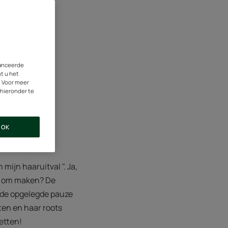
vanceerde
nt u het
. Voor meer
 hieronder te
te
OK
 zorgen
mijn haaruitval ". Ja,
en om maken? De
r de opgelegde pauze
ten en haar roots
zetten!