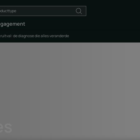
ngagement
uitval: de diagnose die alles veranderde
es