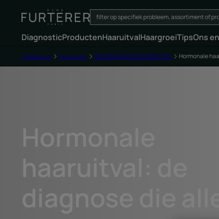
Diagnostic
Producten
Haaruitval
Haargroei
Tips
Ons e
Homepage
Haaruitval
ALOPECIA ANDROGENETICA
Hormonale haar
Hormonale
haaruitval: de
diagnose die all