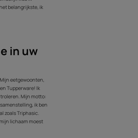
het belangrijkste, ik
e in uw
. Mijn eetgewoonten,
 en Tupperware! Ik
troleren. Mijn motto:
e samenstelling, ik ben
al zoals Triphasic.
 mijn lichaam moest