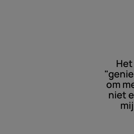
Het
"genie
om mer
niet 
mij