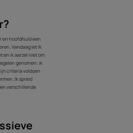
r?
ar en hoofdhuid een
eren. Vandaag let ik
t en ik aarzel niet om
regelen genomen: ik
ijn criteria voldoen
rmen. Ik spreid
sen verschillende
ssieve