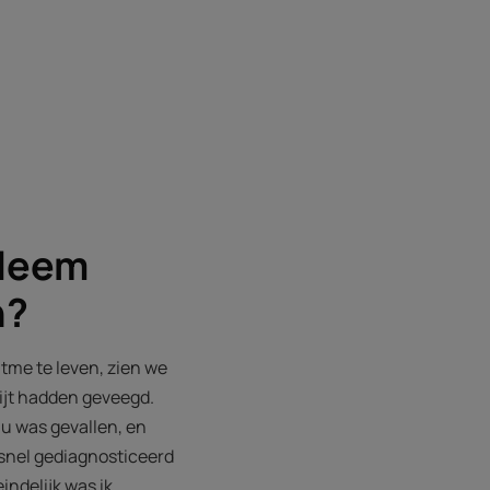
bleem
n?
ritme te leven, zien we
pijt hadden geveegd.
au was gevallen, en
 snel gediagnosticeerd
ndelijk was ik