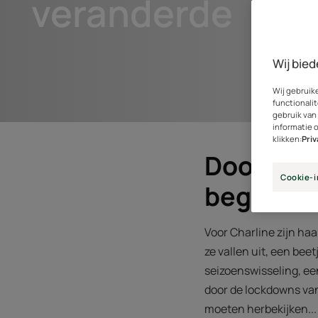
veranderde
Wij bied
Wij gebruik
functionalit
gebruik van
informatie 
klikken:
Pri
Door mijn
Cookie-i
begrijpen
Voor Charline zijn haa
ze vallen uit, een be
seizoenswisseling, ee
door de lockdowns van
moeten herbekijken... 