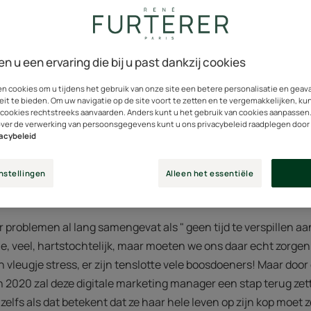
en u een ervaring die bij u past dankzij cookies
en cookies om u tijdens het gebruik van onze site een betere personalisatie en gea
eit te bieden. Om uw navigatie op de site voort te zetten en te vergemakkelijken, ku
 cookies rechtstreeks aanvaarden. Anders kunt u het gebruik van cookies aanpassen
over de verwerking van persoonsgegevens kunt u ons privacybeleid raadplegen door
vacybeleid
 progressieve haaruitval 
nstellingen
Alleen het essentiële
, leerde ik voor mezelf te
r problemen al lang samengevat als " geen tijd te verspillen aan 
etje, veel, hartstochtelijk, maar moeten we ons daar echt zorg
n vleugje stress, er zijn tenslotte vele boosdoeners! Maar doo
 2020 zal deze digitale marketing manager een stap terug zet
zelfs als dat betekent dat ze haar hele leven op zijn kop moet 