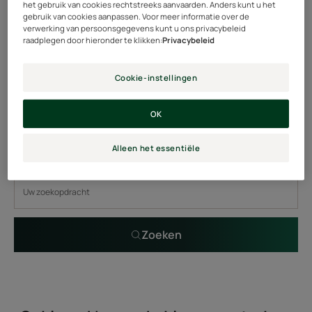
het gebruik van cookies rechtstreeks aanvaarden. Anders kunt u het
gebruik van cookies aanpassen. Voor meer informatie over de
verwerking van persoonsgegevens kunt u ons privacybeleid
raadplegen door hieronder te klikken:
Privacybeleid
OKARA COLOR
Kleurbeschermend
Cookie-instellingen
verzorgingsmasker
OK
filter op specifiek probleem, assortiment of
Alleen het essentiële
producttype
Zoeken