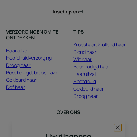
Inschrijven
VERZORGINGEN OM TE
TIPS
ONTDEKKEN
Kroeshaar, krullend haar
Haaruitval
Blond haar
Hoofdhuidverzorging
Wit haar
Droog haar
Beschadigd haar
Beschadigd, broos haar
Haaruitval
Gekleurd haar
Hoofdhuid
Dof haar
Gekleurd haar
Droog haar
OVER ONS
Contact
Veelgestelde vragen