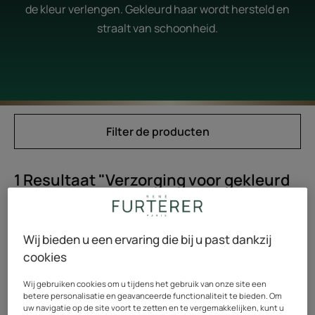
de kleur verlengen. Gekleurd haar wordt hersteld en
straalt van schoonheid.
Filter de producten
1 Resultaat "Verzorging voor gekleurd
haar"
Kleurbeschermend
Wij bieden u een ervaring die bij u past dankzij
verzorgingsmasker
cookies
Wij gebruiken cookies om u tijdens het gebruik van onze site een
betere personalisatie en geavanceerde functionaliteit te bieden. Om
uw navigatie op de site voort te zetten en te vergemakkelijken, kunt u