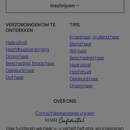
Inschrijven
VERZORGINGEN OM TE
TIPS
ONTDEKKEN
Kroeshaar, krullend haar
Haaruitval
Blond haar
Hoofdhuidverzorging
Wit haar
Droog haar
Beschadigd haar
Beschadigd, broos haar
Haaruitval
Gekleurd haar
Hoofdhuid
Dof haar
Gekleurd haar
Droog haar
OVER ONS
Contact
Veelgestelde vragen
Uw diagnose
Hier luisteren we naar u, u vertelt het ons, wij inspireren