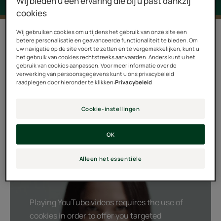
Wij bieden u een ervaring die bij u past dankzij
cookies
1 Resultaat "Astera Sensitive"
Wij gebruiken cookies om u tijdens het gebruik van onze site een
betere personalisatie en geavanceerde functionaliteit te bieden. Om
uw navigatie op de site voort te zetten en te vergemakkelijken, kunt u
Ontdek de oneindige zachtheid van het
het gebruik van cookies rechtstreeks aanvaarden. Anders kunt u het
gebruik van cookies aanpassen. Voor meer informatie over de
huidbeschermende ritueel van ASTERA SENSITIVE. De
verwerking van persoonsgegevens kunt u ons privacybeleid
formules, verrijkt met natuurlijk extract van Asteraceae
raadplegen door hieronder te klikken:
Privacybeleid
en met bloemenwater van toverhazelaar, verminderen
de reactiviteit van de gevoelige hoofdhuid en zorgen
Cookie-instellingen
voor een langdurige bescherming. Een ritueel met lichte
OK
texturen en een delicate geur voor een heerlijk moment
van zachtheid. U zult comfort en evenwicht vinden in
Alleen het essentiële
uw dagelijks leven, voor soepel en glanzend haar.
Playing YouTube videos requires the use of
cookies in order to offer you targeted