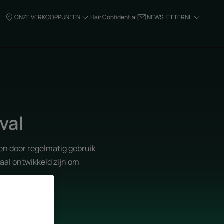
ONZE VERKOOPPUNTEN
Hair Confidential
NEWSLETTER
NL
val
den door regelmatig gebruik
aal ontwikkeld zijn om