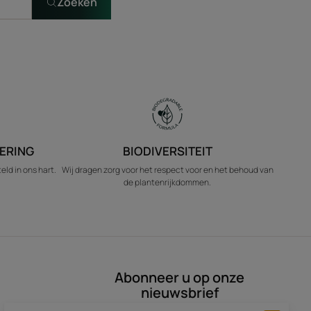
Zoeken
ERING
BIODIVERSITEIT
ld in ons hart.
Wij dragen zorg voor het respect voor en het behoud van
de plantenrijkdommen.
Abonneer u op onze
nieuwsbrief