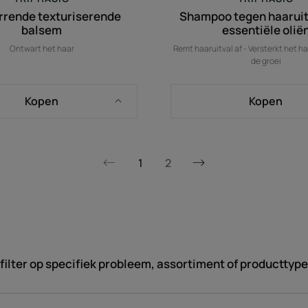
rende texturiserende
Shampoo tegen haaruit
balsem
essentiële olië
Ontwart het haar
Remt haaruitval af - Versterkt het ha
de groei
Kopen
Kopen
1
2
Volgende
Vorige
pagina
pagina
filter op specifiek probleem, assortiment of producttype