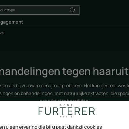
ngagement
val
handelingen tegen haaruit
nnen als bij vrouwen een groot probleem. Het kan gestopt wor
ingen en behandelingen, met natuurlijke extracten, die speci
haaruitval te bestrijden.
en u een ervaring die bij u past dankzij cookies