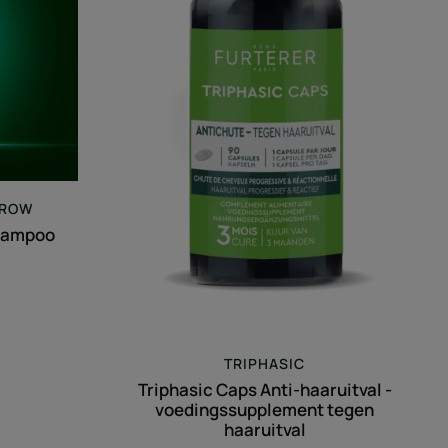
-
voedingssupplement
tegen
haaruitval
GROW
hampoo
TRIPHASIC
Triphasic Caps Anti-haaruitval -
voedingssupplement tegen
haaruitval