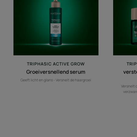
TRIPHASIC ACTIVE GROW
TRI
Groeiversnellend serum
verst
Geeft licht en glans - Versnelt de haargroei
Versnelt 
verzwar