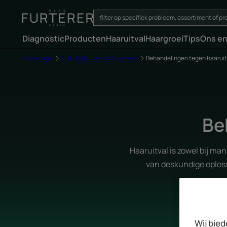
Diagnostic
Producten
Haaruitval
Haargroei
Tips
Ons e
Homepage
Alle producten voor uw haar
Behandelingen tegen haaruit
Be
Haaruitval is zowel bij ma
van deskundige oploss
Wij bied