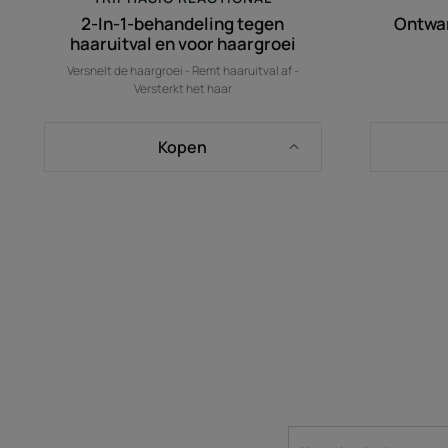
2-In-1-behandeling tegen
Ontwar
haaruitval en voor haargroei
Versnelt de haargroei - Remt haaruitval af -
Versterkt het haar
Kopen