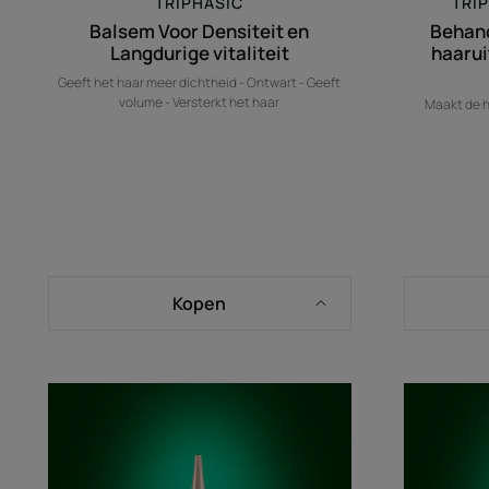
TRIPHASIC
TRI
Balsem Voor Densiteit en
Behand
Langdurige vitaliteit
haarui
Geeft het haar meer dichtheid - Ontwart - Geeft
volume - Versterkt het haar
Maakt de h
Kopen
Groeiversnellend
serum