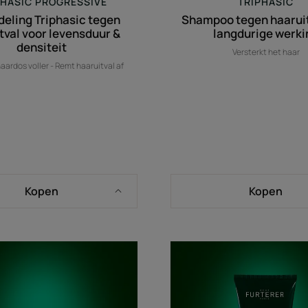
PHASIC PROGRESSIVE
TRIPHASIC
eling Triphasic tegen
Shampoo tegen haarui
tval voor levensduur &
langdurige werki
densiteit
Versterkt het haar
aardos voller - Remt haaruitval af
Kopen
Kopen
versterkend
groeibe
masker
shampo
tegen
haarbreuk