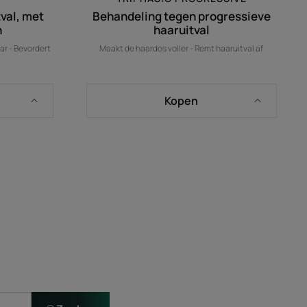
val, met
Behandeling tegen progressieve
n
haaruitval
ar - Bevordert
Maakt de haardos voller - Remt haaruitval af
Kopen