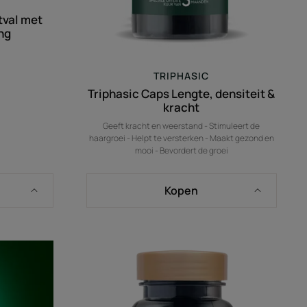
tval met
ng
TRIPHASIC
Triphasic Caps Lengte, densiteit &
kracht
Geeft kracht en weerstand - Stimuleert de
haargroei - Helpt te versterken - Maakt gezond en
mooi - Bevordert de groei
Kopen
vorderende
Triphasic
o
Caps
Anti-
haaruitval