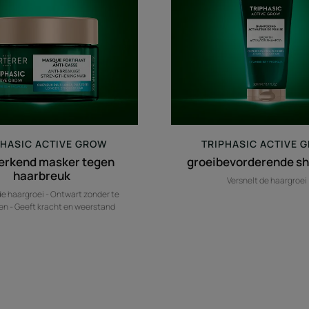
PHASIC ACTIVE GROW
TRIPHASIC ACTIVE 
erkend masker tegen
groeibevorderende s
haarbreuk
Versnelt de haargroei
de haargroei - Ontwart zonder te
en - Geeft kracht en weerstand