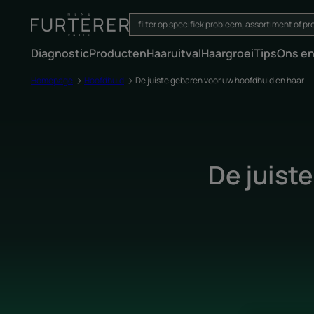
Diagnostic
Producten
Haaruitval
Haargroei
Tips
Ons e
Homepage
Hoofdhuid
De juiste gebaren voor uw hoofdhuid en haar
De juist