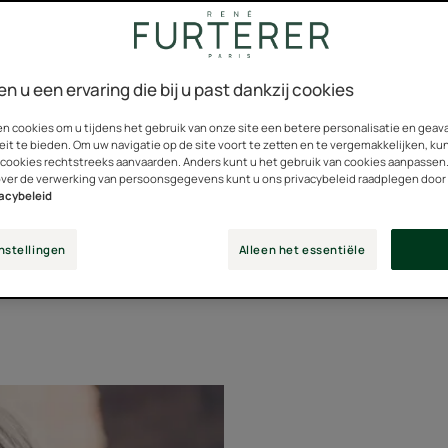
 hebben... glanzend... volumineus... kortom, gezond!
en u een ervaring die bij u past dankzij cookies
ampoo en verzorgingsproduct die aangepast zijn aan uw haar 
en cookies om u tijdens het gebruik van onze site een betere personalisatie en gea
eit te bieden. Om uw navigatie op de site voort te zetten en te vergemakkelijken, ku
 cookies rechtstreeks aanvaarden. Anders kunt u het gebruik van cookies aanpassen
over de verwerking van persoonsgegevens kunt u ons privacybeleid raadplegen door
 zorg mag ook het belang van eenvoudige, dagelijkse handelin
vacybeleid
 hoofd gezien worden. In combinatie met hoofdhuidmassage op
 de behandelingen.
nstellingen
Alleen het essentiële