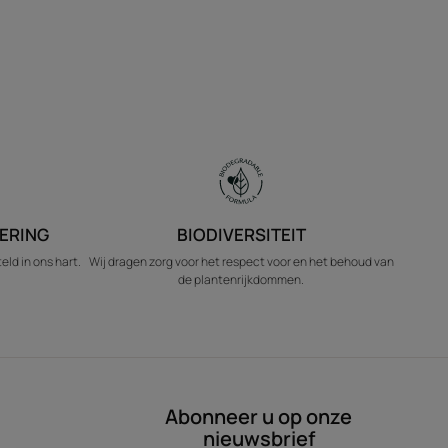
ERING
BIODIVERSITEIT
ld in ons hart.
Wij dragen zorg voor het respect voor en het behoud van
de plantenrijkdommen.
Abonneer u op onze
nieuwsbrief