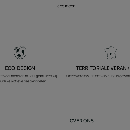
Lees meer
ECO-DESIGN
TERRITORIALE VERANK
t voor mens en milieu, gebruiken wij
Onze wereldwijde ontwikkeling is geworte
urlijke actieve bestanddelen.
OVER ONS