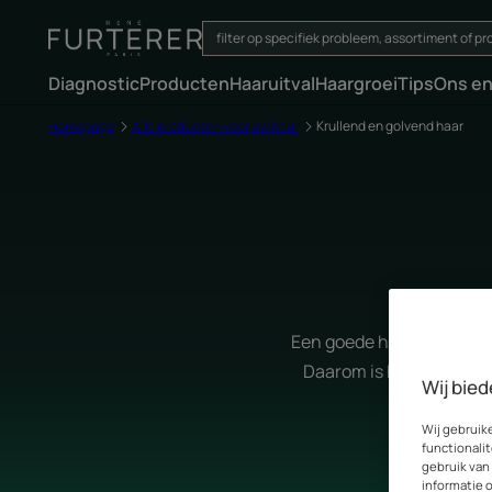
Diagnostic
Producten
Haaruitval
Haargroei
Tips
Ons e
Homepage
Alle producten voor uw haar
Krullend en golvend haar
Een goede haarroutine is
Daarom is het belangrij
Wij bied
Wij gebruik
functionalit
gebruik van
informatie 