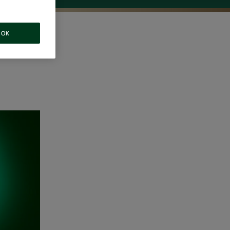
OK
rende
o