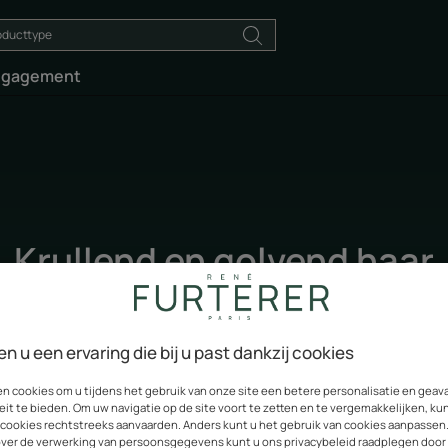
ngagement
Krullend en golvend haar
 essentieel voor krullend haar. Het heeft belangrijke hydratat
k de juiste producten en verzorging te kiezen om uw krullen e
en u een ervaring die bij u past dankzij cookies
en cookies om u tijdens het gebruik van onze site een betere personalisatie en gea
eit te bieden. Om uw navigatie op de site voort te zetten en te vergemakkelijken, ku
 cookies rechtstreeks aanvaarden. Anders kunt u het gebruik van cookies aanpassen
over de verwerking van persoonsgegevens kunt u ons privacybeleid raadplegen door