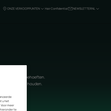
ONZE VERKOOPPUNTEN
Hair Confidential
NEWSLETTER
NL
ie- en voedingsbehoeften.
n golven mooi te houden.
vanceerde
nt u het
. Voor meer
 hieronder te