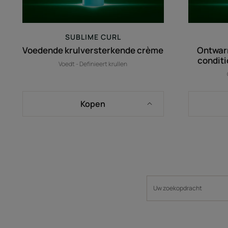
SUBLIME CURL
Voedende krulversterkende crème
Ontwarr
conditi
Voedt - Definieert krullen
Kopen