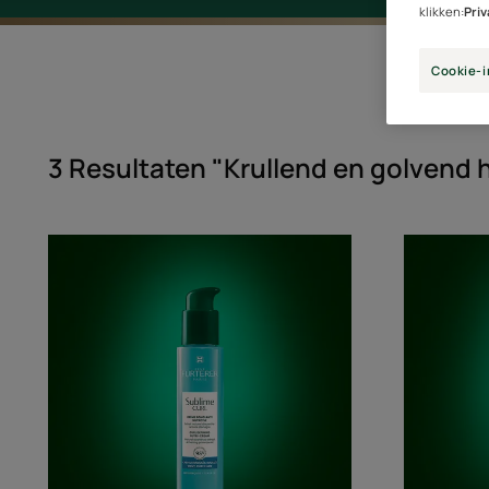
klikken:
Pri
Cookie-i
3 Resultaten "Krullend en golvend 
Voedende
krulversterkende
crème