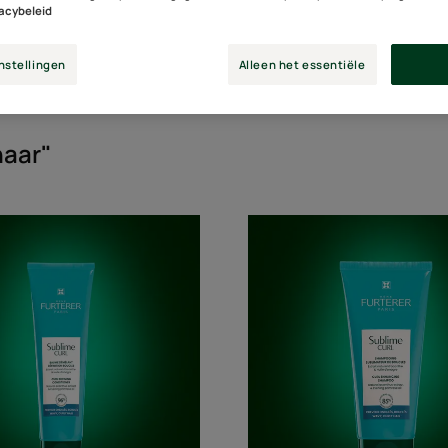
vacybeleid
nstellingen
Alleen het essentiële
Soort product
haar"
Ontwarrende,
Sublime
herdefiniërende
shampo
conditioner
voor
voor
krullend
krullend
haar
haar