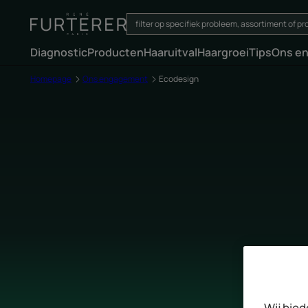
Diagnostic
Producten
Haaruitval
Haargroei
Tips
Ons e
Homepage
Ons engagement
Ecodesign
Wij bied