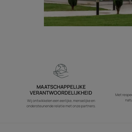
MAATSCHAPPELIJKE
VERANTWOORDELIJKHEID
Met respec
natu
Wij ontwikkelen een eerlijke, menselijke en
ondersteunende relatie met onze partners.