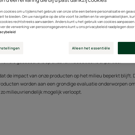
en cookies om u tijdens het gebruik van onze site een betere personalisatie en gea
eit te bieden. Om uw navigatie op de site voort te zetten en te vergemakkelijken, ku
 cookies rechtstreeks aanvaarden. Anders kunt u het gebruik van cookies aanpassen
r mens en natuur en deze verantwoorde aanpak komt ook to
over de verwerking van persoonsgegevens kunt u ons privacybeleid raadplegen door
eden aan de veiligheid, de doeltreffendheid en het ecolo
vacybeleid
nstellingen
Alleen het essentiële
oeltreffendheid van al onze formules te garanderen, houden w
iek die gebaseerd is op onze farmaceutische expertise.
 dat de impact van onze producten op het milieu beperkt blijft.
producten worden aan een grondige evaluatie onderworpen om 
zo milieuvriendelijk mogelijk verloopt.