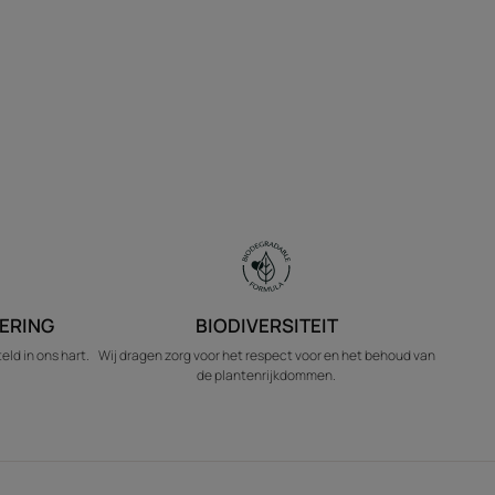
ERING
BIODIVERSITEIT
ld in ons hart.
Wij dragen zorg voor het respect voor en het behoud van
de plantenrijkdommen.