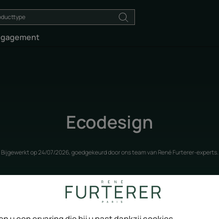
ngagement
Ecodesign
Bijgewerkt op
24/07/2026
, goedgekeurd door
ons team van René Furterer-experts
.
Ons engagement
en u een ervaring die bij u past dankzij cookies