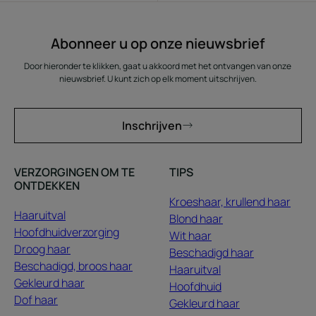
Abonneer u op onze nieuwsbrief
Door hieronder te klikken, gaat u akkoord met het ontvangen van onze
nieuwsbrief. U kunt zich op elk moment uitschrijven.
Inschrijven
VERZORGINGEN OM TE
TIPS
ONTDEKKEN
Kroeshaar, krullend haar
Haaruitval
Blond haar
Hoofdhuidverzorging
Wit haar
Droog haar
Beschadigd haar
Beschadigd, broos haar
Haaruitval
Gekleurd haar
Hoofdhuid
Dof haar
Gekleurd haar