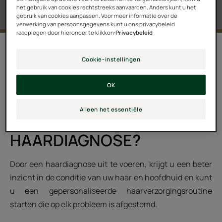
het gebruik van cookies rechtstreeks aanvaarden. Anders kunt u het
gebruik van cookies aanpassen. Voor meer informatie over de
verwerking van persoonsgegevens kunt u ons privacybeleid
raadplegen door hieronder te klikken:
Privacybeleid
Een selectie haarverzorgings- en verzorgingsproducten
Cookie-instellingen
zal worden voorgesteld. U zult uw persoonlijke
haarroutine ontdekken voor deskundige resultaten voor
OK
uw haar en hoofdhuid.
Alleen het essentiële
WAAROM EEN
HAARDIAGNOSE?
Door een haardiagnose uit te voeren, krijgt u een beter
inzicht in de conditie van uw haar en hoofdhuid en kunt
u een gepersonaliseerde haarverzorgingsroutine
starten die op elk probleem is afgestemd.