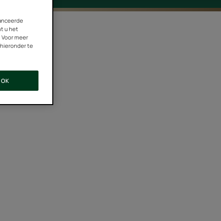
vanceerde
nt u het
. Voor meer
 hieronder te
OK