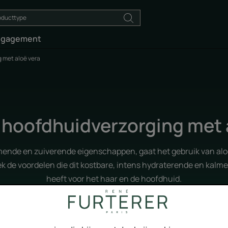
ngagement
 met aloë vera
 hoofdhuidverzorging met 
ende en zuiverende eigenschappen, gaat het gebruik van alo
k de voordelen die dit kostbare, intens hydraterende en kalm
heeft voor het haar en de hoofdhuid.