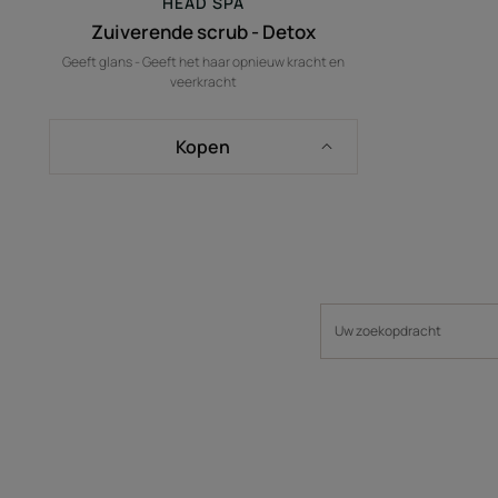
HEAD SPA
Zuiverende scrub - Detox
Geeft glans - Geeft het haar opnieuw kracht en
veerkracht
Kopen