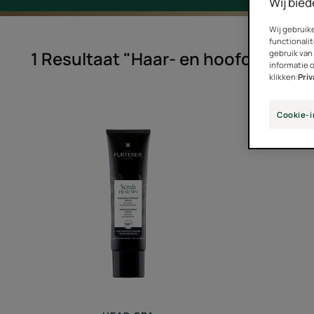
Wij bied
Wij gebruik
functionalit
1 Resultaat "Haar- en hoofdhuidver
gebruik van
informatie 
klikken:
Pri
Zuiverende
Cookie-i
scrub
-
Detox