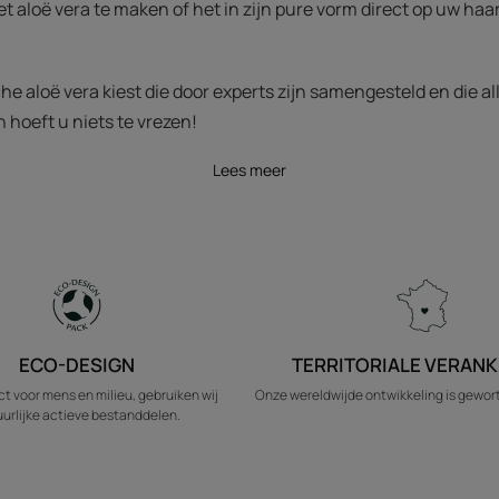
t aloë vera te maken of het in zijn pure vorm direct op uw haa
e aloë vera kiest die door experts zijn samengesteld en die a
 hoeft u niets te vrezen!
Lees meer
ECO-DESIGN
TERRITORIALE VERANK
t voor mens en milieu, gebruiken wij
Onze wereldwijde ontwikkeling is geworte
urlijke actieve bestanddelen.