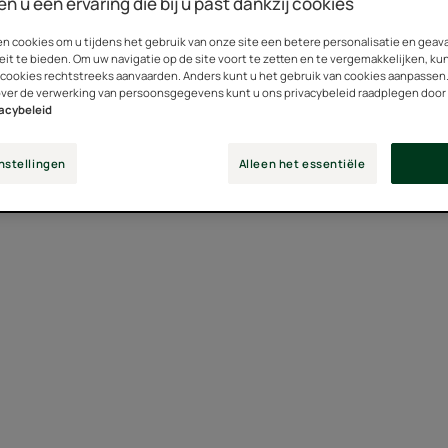
en u een ervaring die bij u past dankzij cookies
en cookies om u tijdens het gebruik van onze site een betere personalisatie en gea
eit te bieden. Om uw navigatie op de site voort te zetten en te vergemakkelijken, ku
zorging met aloë vera"
 cookies rechtstreeks aanvaarden. Anders kunt u het gebruik van cookies aanpassen
over de verwerking van persoonsgegevens kunt u ons privacybeleid raadplegen door
vacybeleid
nstellingen
Alleen het essentiële