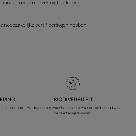
r aan te brengen. U vermijdt ook best
lle noodzakelijke certificeringen hebben
ERING
BIODIVERSITEIT
ld in ons hart.
Wij dragen zorg voor het respect voor en het behoud van
de plantenrijkdommen.