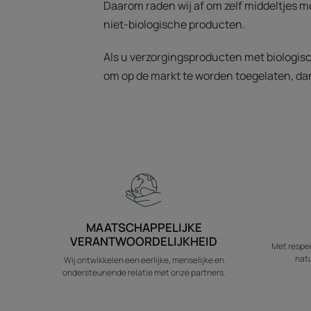
Daarom raden wij af om zelf middeltjes me
niet-biologische producten.
Als u verzorgingsproducten met biologisch
om op de markt te worden toegelaten, dan
MAATSCHAPPELIJKE
VERANTWOORDELIJKHEID
Met respec
natu
Wij ontwikkelen een eerlijke, menselijke en
ondersteunende relatie met onze partners.