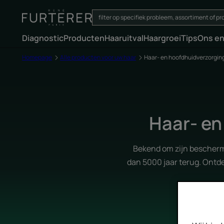
Diagnostic
Producten
Haaruitval
Haargroei
Tips
Ons e
Homepage
Alle producten voor uw haar
Haar- en hoofdhuidverzorging
Haar- en
Bekend om zijn bescherm
dan 5000 jaar terug. Ontde