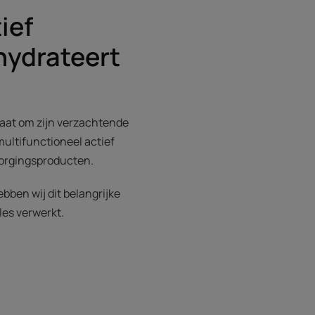
ief
hydrateert
taat om zijn verzachtende
ultifunctioneel actief
zorgingsproducten.
bben wij dit belangrijke
les verwerkt.