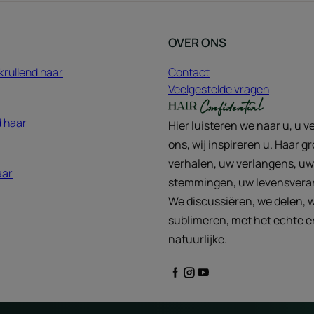
OVER ONS
krullend haar
Contact
Veelgestelde vragen
 haar
Hier luisteren we naar u, u ve
ons, wij inspireren u. Haar g
verhalen, uw verlangens, uw
aar
stemmingen, uw levensvera
We discussiëren, we delen, 
sublimeren, met het echte e
natuurlijke.