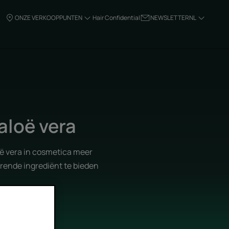
ONZE VERKOOPPUNTEN
Hair Confidential
NEWSLETTER
NL
aloë vera
ë vera in cosmetica meer
erende ingrediënt te bieden