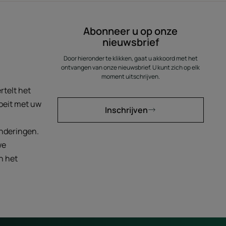
Abonneer u op onze
nieuwsbrief
Door hieronder te klikken, gaat u akkoord met het
ontvangen van onze nieuwsbrief. U kunt zich op elk
Uw diagnose
moment uitschrijven.
rtelt het
Analyseer uw haar en krijg gepersonaliseerde aanbevelingen.
roeit met uw
Inschrijven
nderingen.
Ik ga van start
we
n het