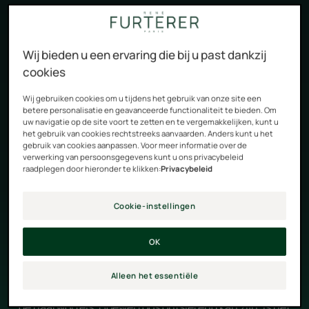
gaan deze schilfers aan het oppervlak van de hoofdhuid
kleven. Dit verstikt de haarwortels, wat kan leiden tot
haaruitval. ¤dtw¤¤dtw2¤Roos heeft vaak een impact op
Wij bieden u een ervaring die bij u past dankzij
het gevoel van eigenwaarde van de mensen die eraan
cookies
lijden. Deze schilfers bestaan uit dode huidcellen. Ze
Wij gebruiken cookies om u tijdens het gebruik van onze site een
zijn wit van kleur, waardoor ze snel kunnen opvallen,
betere personalisatie en geavanceerde functionaliteit te bieden. Om
vooral op donker haar. Ze overwoekeren de wortels,
uw navigatie op de site voort te zetten en te vergemakkelijken, kunt u
het gebruik van cookies rechtstreeks aanvaarden. Anders kunt u het
spreiden zich al snel over de hoofdhuid en het haar, en
gebruik van cookies aanpassen. Voor meer informatie over de
zelfs kleding. ¤dtw¤¤dtw2¤Hoewel roos niet ernstig is,
verwerking van persoonsgegevens kunt u ons privacybeleid
raadplegen door hieronder te klikken:
Privacybeleid
kan het ontsierend zijn. ¤dtw¤¤dtw2¤Echter behoeft de
hoofdhuid die te kampen krijgt met schilfers de nodige
Cookie-instellingen
anti-roos verzorging, of het nu om puur esthetische
redenen is of met oog op de gezondheid van het haar.
OK
Met de juiste hoofdhuid- en haarverzorging kunt u
schilfers wegwerken en voorkomen dat ze terugkomen.
Alleen het essentiële
¤dtw¤¤dtw2¤Droge of vette roos is goed zichtbaar aan
de haarwortels. Hoewel roos ontsierend kan zijn, is het