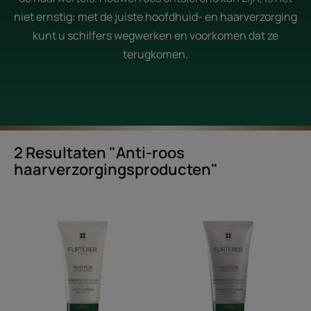
niet ernstig: met de juiste hoofdhuid- en haarverzorging
kunt u schilfers wegwerken en voorkomen dat ze
terugkomen.
2 Resultaten "Anti-roos
haarverzorgingsproducten"
Evenwicht
Evenwichtige
herstellende
antiroosshampo
anti-
voor
roosshampoo
een
voor
vette,
een
schilferende
droge,
hoofdhuid