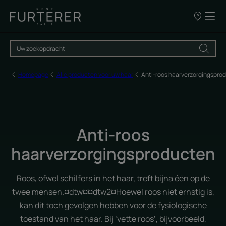
ONZE
VERKOOPP
Homepage
Alle producten voor uw haar
Anti-roos haarverzorgingspro
Anti-roos
haarverzorgingsproducten
Roos, ofwel schilfers in het haar, treft bijna één op de
twee mensen.¤dtw¤¤dtw2¤Hoewel roos niet ernstig is,
kan dit toch gevolgen hebben voor de fysiologische
toestand van het haar. Bij ‘vette roos’, bijvoorbeeld,