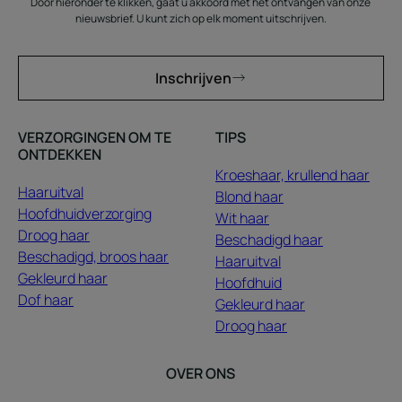
Door hieronder te klikken, gaat u akkoord met het ontvangen van onze
nieuwsbrief. U kunt zich op elk moment uitschrijven.
Inschrijven
VERZORGINGEN OM TE
TIPS
ONTDEKKEN
Kroeshaar, krullend haar
Haaruitval
Blond haar
Hoofdhuidverzorging
Wit haar
Droog haar
Beschadigd haar
Beschadigd, broos haar
Haaruitval
Gekleurd haar
Hoofdhuid
Dof haar
Gekleurd haar
Droog haar
OVER ONS