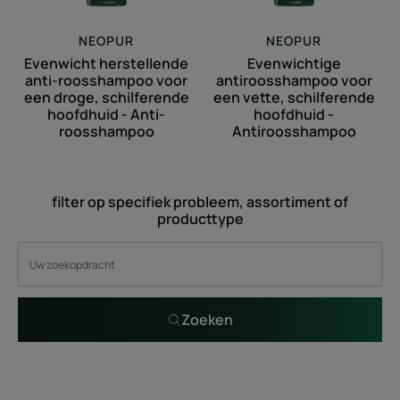
schilferende
-
hoofdhuid
Antiroosshampo
NEOPUR
NEOPUR
-
Evenwicht herstellende
Evenwichtige
Anti-
anti-roosshampoo voor
antiroosshampoo voor
roosshampoo
een droge, schilferende
een vette, schilferende
hoofdhuid - Anti-
hoofdhuid -
roosshampoo
Antiroosshampoo
filter op specifiek probleem, assortiment of
producttype
Zoeken