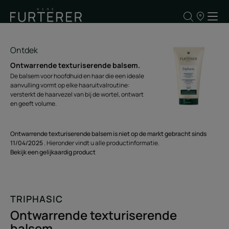
ONZE
VERKOOPP
Ontdek
Ontwarrende texturiserende balsem.
De balsem voor hoofdhuid en haar die een ideale
aanvulling vormt op elke haaruitvalroutine:
versterkt de haarvezel van bij de wortel, ontwart
en geeft volume.
Ontwarrende texturiserende balsem is niet op de markt gebracht sinds
11/04/2025
. Hieronder vindt u alle productinformatie.
Bekijk een gelijkaardig product
TRIPHASIC
Ontwarrende texturiserende
balsem