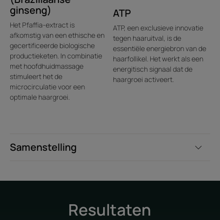
Textuur
ginseng)
ATP
Het Pfaffia-extract is
ATP, een exclusieve innovatie
afkomstig van een ethische en
tegen haaruitval, is de
gecertificeerde biologische
essentiële energiebron van de
productieketen. In combinatie
haarfollikel. Het werkt als een
met hoofdhuidmassage
energitisch signaal dat de
Geur van de inhoud
stimuleert het de
haargroei activeert.
Een fris, plantaardig parfum met een vleugje citrus.
microcirculatie voor een
optimale haargroei.
Samenstelling
Resultaten