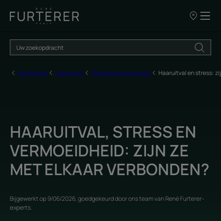
ONZE
VERKOOPP
Homepage
Haaruitval
Plotselinge haaruitval
Haaruitval en stress: z
HAARUITVAL, STRESS EN
VERMOEIDHEID: ZIJN ZE
MET ELKAAR VERBONDEN?
Bijgewerkt op
9/06/2026
, goedgekeurd door
ons team van René Furterer-
experts
.