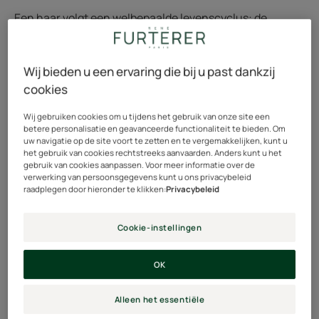
Een haar volgt een welbepaalde levenscyclus: de
haarcyclus.
Wanneer iemand daarentegen meer dan 100 haren
Wij bieden u een ervaring die bij u past dankzij
per dag verliest, wordt dit beschouwd als alopecia,
cookies
de naam die wordt gegeven aan abnormaal
haarverlies.
Wij gebruiken cookies om u tijdens het gebruik van onze site een
betere personalisatie en geavanceerde functionaliteit te bieden. Om
uw navigatie op de site voort te zetten en te vergemakkelijken, kunt u
Vervolgens moet worden vastgesteld om welk type
het gebruik van cookies rechtstreeks aanvaarden. Anders kunt u het
haarverlies het gaat. Er zijn twee vormen van haaruitval
gebruik van cookies aanpassen. Voor meer informatie over de
verwerking van persoonsgegevens kunt u ons privacybeleid
die om een verschillende, specifieke aanpak vragen.
raadplegen door hieronder te klikken:
Privacybeleid
Cookie-instellingen
Is haaruitval een gevolg van een erfelijke aanleg of
OK
wordt het veroorzaakt door een extern fenomeen dat de
stofwisseling heeft verstoord?
Alleen het essentiële