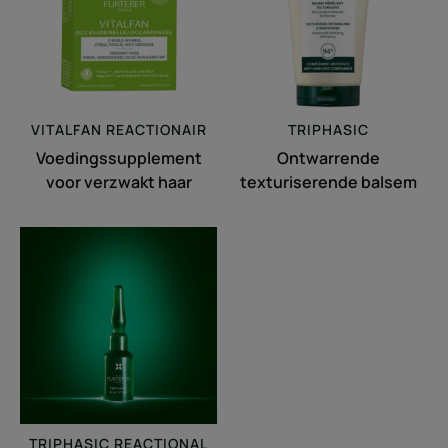
VITALFAN
REACTIONAIR
TRIPHASIC
Voedingssupplement
Ontwarrende
voor verzwakt haar
texturiserende balsem
2-
In-
1-
behandeling
tegen
haaruitval
en
voor
haargroei
TRIPHASIC
REACTIONAL