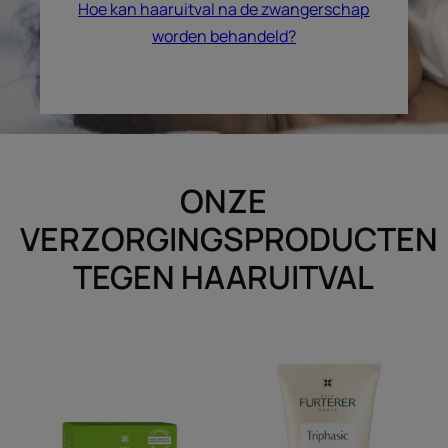
Hoe kan haaruitval na de zwangerschap
worden behandeld?
ONZE
VERZORGINGSPRODUCTEN
TEGEN HAARUITVAL
Voedingssupplement
Ontwarrende
voor
texturiserende
verzwakt
balsem
haar