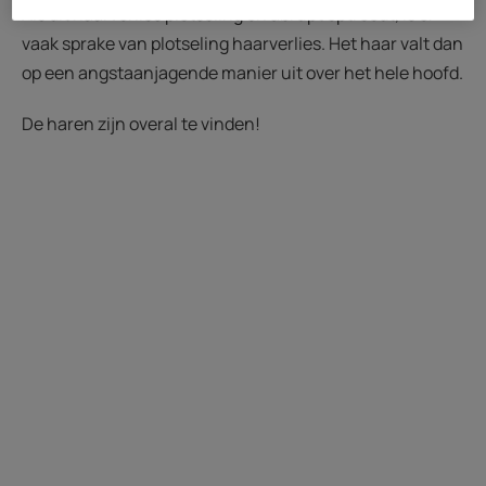
Als dit haarverlies plotseling en abrupt optreedt, is er
vaak sprake van plotseling haarverlies. Het haar valt dan
op een angstaanjagende manier uit over het hele hoofd.
De haren zijn overal te vinden!