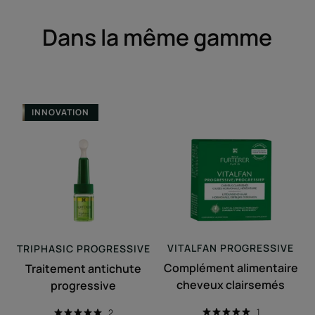
Dans la même gamme
Traitement
Complément
INNOVATION
antichute
alimentaire
progressive
cheveux
clairsemés
VITALFAN
PROGRESSIVE
TRIPHASIC
PROGRESSIVE
Complément alimentaire
Traitement antichute
cheveux clairsemés
progressive
1
2