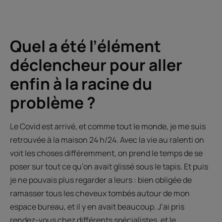
Aller
Aller
Aller
à
à
à
l'item
l'item
l'item
1
2
3
Quel a été l’élément
déclencheur pour aller
enfin à la racine du
problème ?
Le Covid est arrivé, et comme tout le monde, je me suis
retrouvée à la maison 24 h/24. Avec la vie au ralenti on
voit les choses différemment, on prend le temps de se
poser sur tout ce qu’on avait glissé sous le tapis. Et puis
je ne pouvais plus regarder a leurs : bien obligée de
ramasser tous les cheveux tombés autour de mon
espace bureau, et il y en avait beaucoup. J’ai pris
rendez-vous chez différents spécialistes, et le