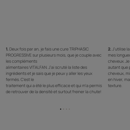
1.
Deux fois par an, je fais une cure TRIPHASIC
2.
J’utilise
PROGRESSIVE sur plusieurs mois, que je couple avec
mes longueu
les compléments
cheveux. Je 
alimentaires VITALFAN. J’ai scruté la liste des
autant que p
ingrédients et je sais que je peux y aller les yeux
cheveux, mie
fermés. C'est le
en hiver, ma
traitement qui a été le plus efficace et qui m'a permis
texture.
de retrouver de la densité et surtout freiner la chute!
Aller
Aller
Aller
Aller
à
à
à
à
l'item
l'item
l'item
l'item
1
2
3
4