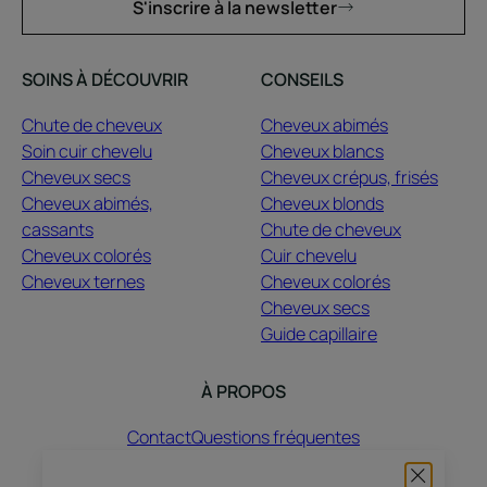
S'inscrire à la newsletter
SOINS À DÉCOUVRIR
CONSEILS
Chute de cheveux
Cheveux abimés
Soin cuir chevelu
Cheveux blancs
Cheveux secs
Cheveux crépus, frisés
Cheveux abimés,
Cheveux blonds
cassants
Chute de cheveux
Cheveux colorés
Cuir chevelu
Cheveux ternes
Cheveux colorés
Cheveux secs
Guide capillaire
À PROPOS
Contact
Questions fréquentes