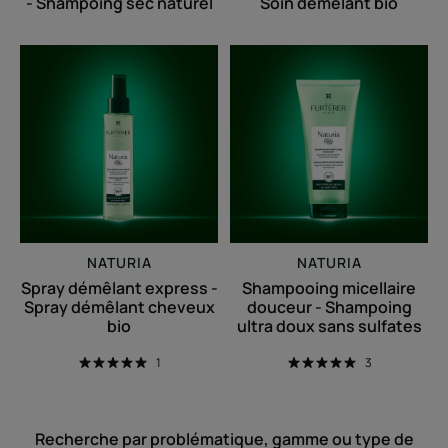
- Shampoing sec naturel
Soin démêlant bio
Spray
Shampooing
démêlant
micellaire
express
douceur
-
-
Spray
Shampoing
démêlant
ultra
cheveux
doux
bio
sans
sulfates
NATURIA
NATURIA
Spray démêlant express -
Shampooing micellaire
Spray démêlant cheveux
douceur - Shampoing
bio
ultra doux sans sulfates
1
3
Recherche par problématique, gamme ou type de