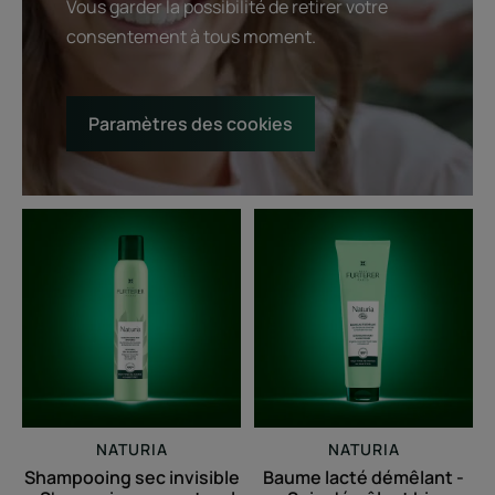
Vous garder la possibilité de retirer votre
consentement à tous moment.
Paramètres des cookies
Shampooing
Baume
sec
lacté
invisible
démêlant
-
-
Shampoing
Soin
sec
démêlant
naturel
bio
NATURIA
NATURIA
Shampooing sec invisible
Baume lacté démêlant -