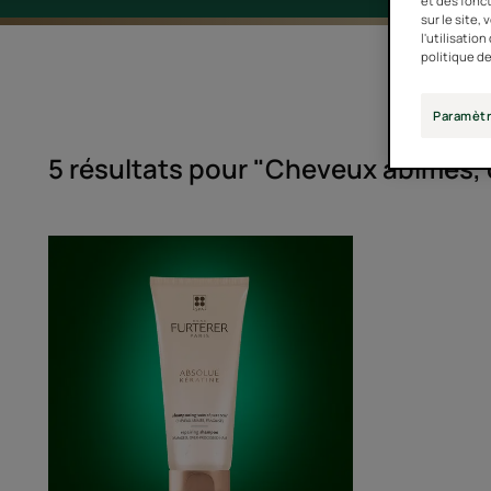
et des fonct
sur le site,
l'utilisatio
politique de
Paramètr
5 résultats pour "Cheveux abîmés,
Shampooing-
soin
réparateur