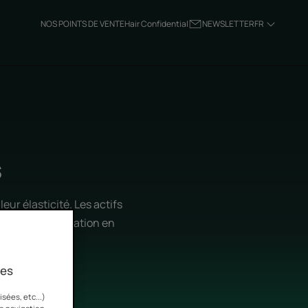
NOS POINTS DE VENTE
Hair Confidential
NEWSLETTER
FR
s
ur élasticité. Les actifs
 pour une réparation en
ies
sées, etc...)