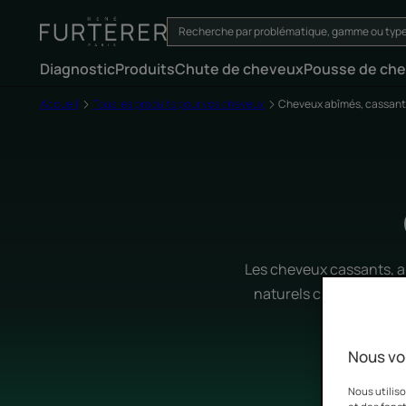
Diagnostic
Produits
Chute de cheveux
Pousse de ch
Accueil
Tous les produits pour vos cheveux
Cheveux abîmés, cassant
Les cheveux cassants, ab
naturels contenus dans
Nous vo
Nous utiliso