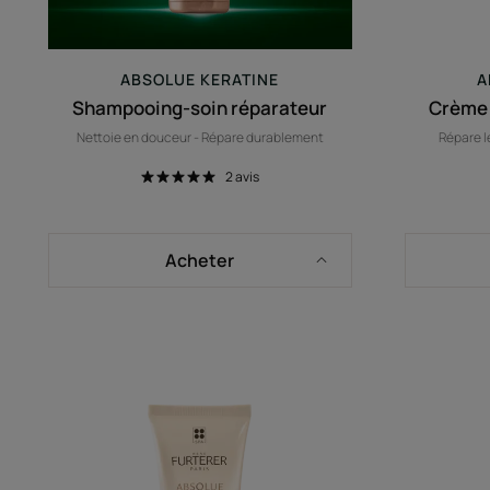
ABSOLUE KERATINE
A
Shampooing-soin réparateur
Crème 
Nettoie en douceur - Répare durablement
Répare l
2
avis
Acheter
Shampooing-
soin
réparateur