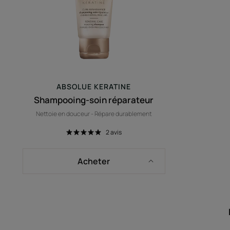
ABSOLUE KERATINE
Shampooing-soin réparateur
Nettoie en douceur - Répare durablement
2
avis
Acheter