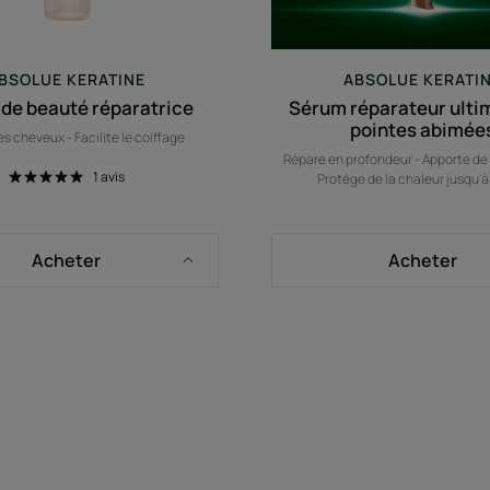
BSOLUE KERATINE
ABSOLUE KERATI
de beauté réparatrice
Sérum réparateur ultim
pointes abimée
es cheveux - Facilite le coiffage
Répare en profondeur - Apporte de l
1
avis
Protège de la chaleur jusqu'
Acheter
Acheter