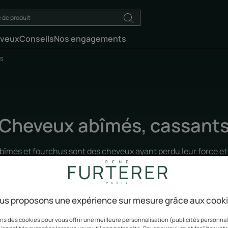
eveux
Conseils
Nos engagements
s
Cheveux abîmés, cassant
îmés et fourchus sont des cheveux ayant perdu leur force et le
 les soins René Furterer protègent durablement la chevelure
profondeur. Découvrez nos produits.
us proposons une expérience sur mesure grâce aux cook
ns des cookies pour vous offrir une meilleure personnalisation (publicités personnali