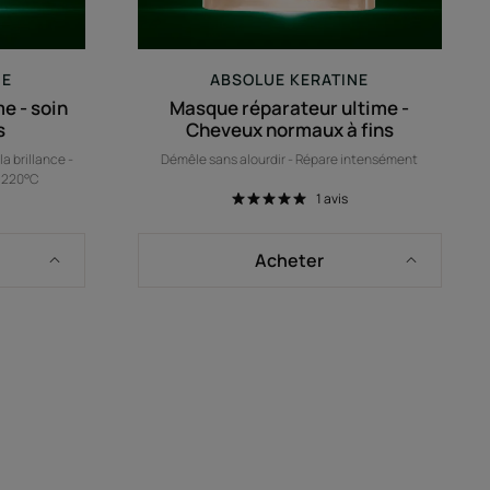
NE
ABSOLUE KERATINE
e - soin
Masque réparateur ultime -
s
Cheveux normaux à fins
a brillance -
Démêle sans alourdir - Répare intensément
à 220°C
1
avis
Acheter