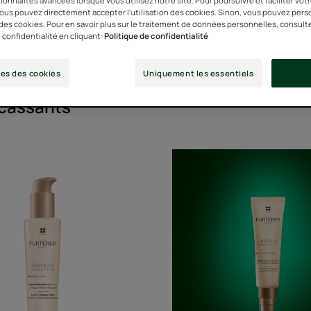
ionnalités avancées lorsque vous utilisez notre site. Pour poursuivre et faciliter vot
 vous pouvez directement accepter l'utilisation des cookies. Sinon, vous pouvez pers
n des cookies. Pour en savoir plus sur le traitement de données personnelles, consult
 confidentialité en cliquant:
Politique de confidentialité
Type de produit
es des cookies
Uniquement les essentiels
 cassants"
Crème
Sérum
de
réparat
beauté
ultime
réparatrice
-
soin
pointes
abimées